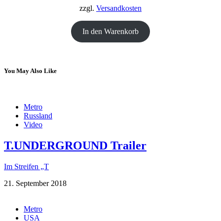
18,00 €
12,00 €.
zzgl.
Versandkosten
In den Warenkorb
You May Also Like
Metro
Russland
Video
T.UNDERGROUND Trailer
Im Streifen „T
21. September 2018
Metro
USA