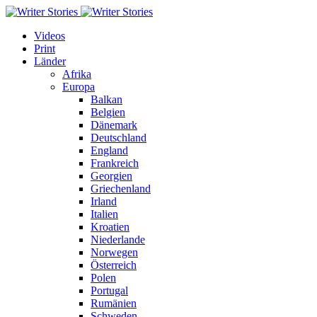
Videos
Print
Länder
Afrika
Europa
Balkan
Belgien
Dänemark
Deutschland
England
Frankreich
Georgien
Griechenland
Irland
Italien
Kroatien
Niederlande
Norwegen
Österreich
Polen
Portugal
Rumänien
Schweden