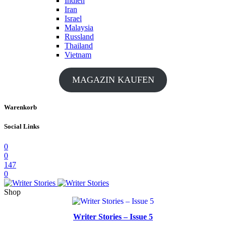
Indien
Iran
Israel
Malaysia
Russland
Thailand
Vietnam
MAGAZIN KAUFEN
Warenkorb
Social Links
0
0
147
0
Shop
Writer Stories – Issue 5