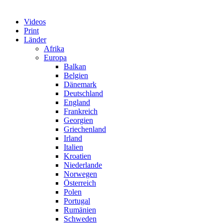
Videos
Print
Länder
Afrika
Europa
Balkan
Belgien
Dänemark
Deutschland
England
Frankreich
Georgien
Griechenland
Irland
Italien
Kroatien
Niederlande
Norwegen
Österreich
Polen
Portugal
Rumänien
Schweden