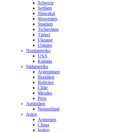
Schweiz
Serbien
Slowakai
Slowenien
Spanien
Tschechien
Türkei
Ukraine
Ungarn
Nordamerika
USA
Kanada
Südamerika
Argentinien
Brasilien
Bolivien
Chile
Mexiko
Peru
Australien
Neuseeland
Asien
Armenien
China
Indien