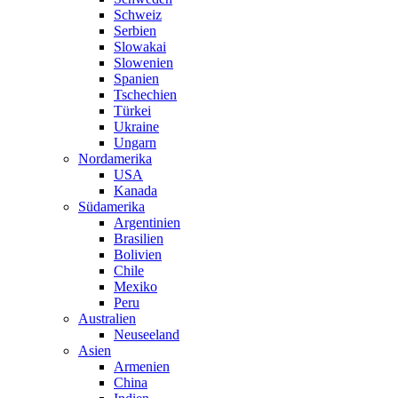
Schweiz
Serbien
Slowakai
Slowenien
Spanien
Tschechien
Türkei
Ukraine
Ungarn
Nordamerika
USA
Kanada
Südamerika
Argentinien
Brasilien
Bolivien
Chile
Mexiko
Peru
Australien
Neuseeland
Asien
Armenien
China