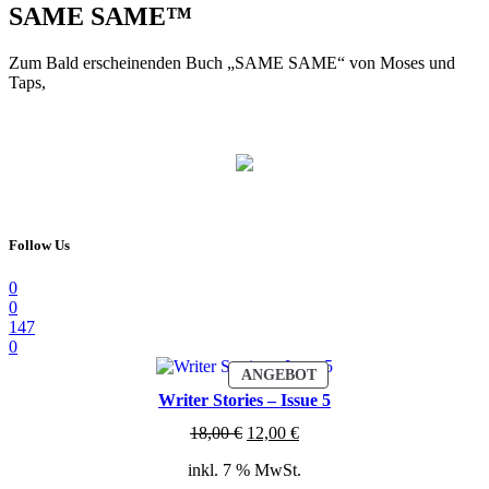
SAME SAME™
Zum Bald erscheinenden Buch „SAME SAME“ von Moses und
Taps,
Follow Us
0
0
147
0
PRODUKT
ANGEBOT
IM
Writer Stories – Issue 5
ANGEBOT
Ursprünglicher
Aktueller
18,00
€
12,00
€
Preis
Preis
inkl. 7 % MwSt.
war:
ist: