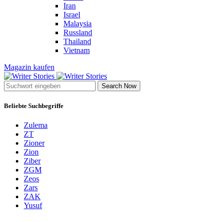
Iran
Israel
Malaysia
Russland
Thailand
Vietnam
Magazin kaufen
Search Now
Beliebte Suchbegriffe
Zulema
ZT
Zioner
Zion
Ziber
ZGM
Zeos
Zars
ZAK
Yusuf