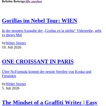
Beliebte Beiträge
Alle ansehen
Gorillas im Nebel Tour: WIEN
In der neusten Ausgabe der „Gorilas en la niebla“ Videoreihe, geht
es dieses Mal
by
Writer Stories
10. Juli 2026
ONE CROISSANT IN PARIS
Über NcFormula kommt der neuste Streifen von Koska und
Freunden
by
Writer Stories
5. Juli 2026
The Mindset of a Graffiti Writer | Easy