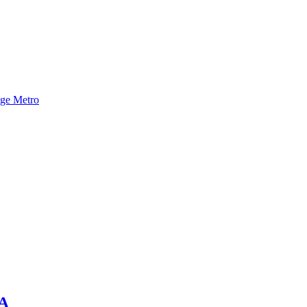
nge Metro
IA