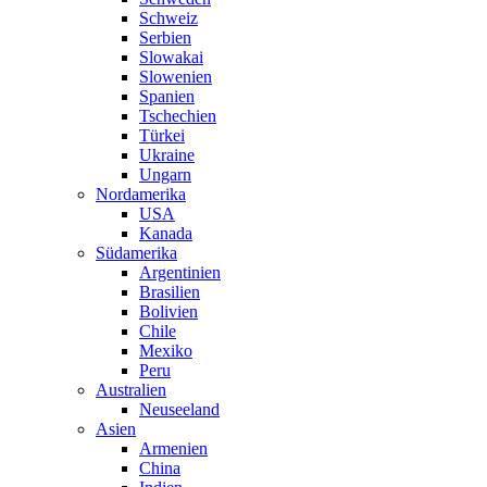
Schweiz
Serbien
Slowakai
Slowenien
Spanien
Tschechien
Türkei
Ukraine
Ungarn
Nordamerika
USA
Kanada
Südamerika
Argentinien
Brasilien
Bolivien
Chile
Mexiko
Peru
Australien
Neuseeland
Asien
Armenien
China