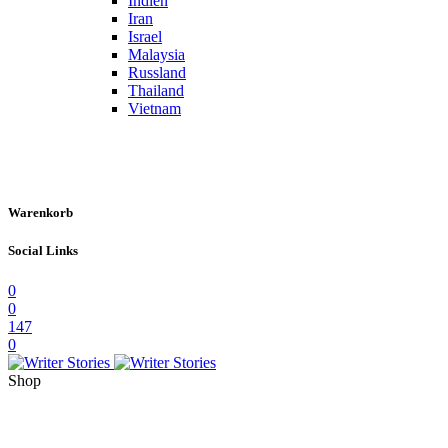
Indien
Iran
Israel
Malaysia
Russland
Thailand
Vietnam
Warenkorb
Social Links
0
0
147
0
Shop