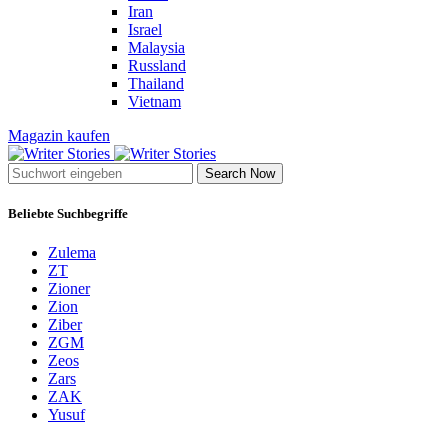
Iran
Israel
Malaysia
Russland
Thailand
Vietnam
Magazin kaufen
Search Now
Beliebte Suchbegriffe
Zulema
ZT
Zioner
Zion
Ziber
ZGM
Zeos
Zars
ZAK
Yusuf