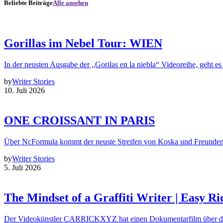
Beliebte Beiträge
Alle ansehen
Gorillas im Nebel Tour: WIEN
In der neusten Ausgabe der „Gorilas en la niebla“ Videoreihe, geht es
by
Writer Stories
10. Juli 2026
ONE CROISSANT IN PARIS
Über NcFormula kommt der neuste Streifen von Koska und Freunde
by
Writer Stories
5. Juli 2026
The Mindset of a Graffiti Writer | Easy Ri
Der Videokünstler CARRICKXYZ hat einen Dokumentarfilm über d