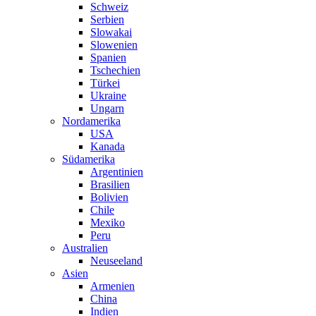
Schweiz
Serbien
Slowakai
Slowenien
Spanien
Tschechien
Türkei
Ukraine
Ungarn
Nordamerika
USA
Kanada
Südamerika
Argentinien
Brasilien
Bolivien
Chile
Mexiko
Peru
Australien
Neuseeland
Asien
Armenien
China
Indien