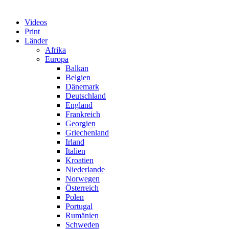
Videos
Print
Länder
Afrika
Europa
Balkan
Belgien
Dänemark
Deutschland
England
Frankreich
Georgien
Griechenland
Irland
Italien
Kroatien
Niederlande
Norwegen
Österreich
Polen
Portugal
Rumänien
Schweden