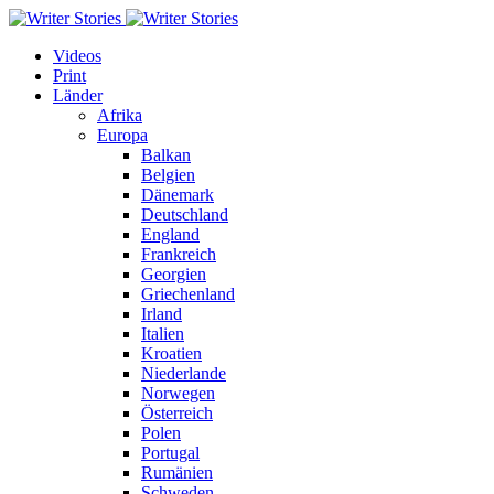
Videos
Print
Länder
Afrika
Europa
Balkan
Belgien
Dänemark
Deutschland
England
Frankreich
Georgien
Griechenland
Irland
Italien
Kroatien
Niederlande
Norwegen
Österreich
Polen
Portugal
Rumänien
Schweden