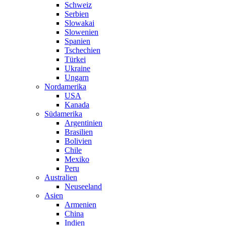
Schweiz
Serbien
Slowakai
Slowenien
Spanien
Tschechien
Türkei
Ukraine
Ungarn
Nordamerika
USA
Kanada
Südamerika
Argentinien
Brasilien
Bolivien
Chile
Mexiko
Peru
Australien
Neuseeland
Asien
Armenien
China
Indien