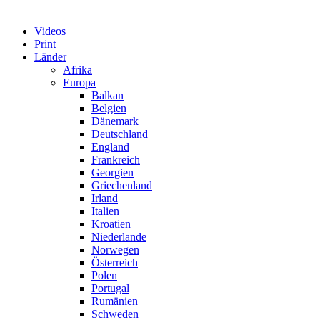
Videos
Print
Länder
Afrika
Europa
Balkan
Belgien
Dänemark
Deutschland
England
Frankreich
Georgien
Griechenland
Irland
Italien
Kroatien
Niederlande
Norwegen
Österreich
Polen
Portugal
Rumänien
Schweden