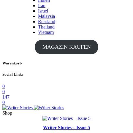
Indien
Iran
Israel
Malaysia
Russland
Thailand
Vietnam
MAGAZIN KAUFEN
Warenkorb
Social Links
0
0
147
0
Shop
Writer Stories – Issue 5