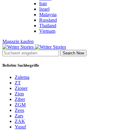
Iran
Israel
Malaysia
Russland
Thailand
Vietnam
Magazin kaufen
Search Now
Beliebte Suchbegriffe
Zulema
ZT
Zioner
Zion
Ziber
ZGM
Zeos
Zars
ZAK
Yusuf