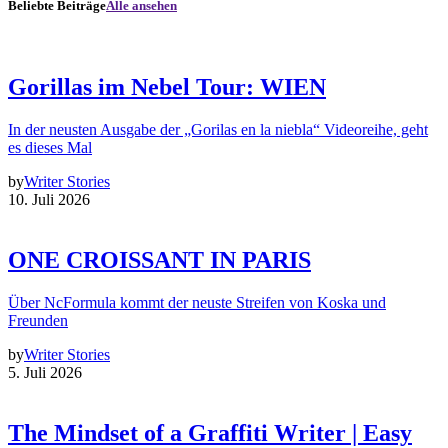
Beliebte Beiträge
Alle ansehen
Gorillas im Nebel Tour: WIEN
In der neusten Ausgabe der „Gorilas en la niebla“ Videoreihe, geht
es dieses Mal
by
Writer Stories
10. Juli 2026
ONE CROISSANT IN PARIS
Über NcFormula kommt der neuste Streifen von Koska und
Freunden
by
Writer Stories
5. Juli 2026
The Mindset of a Graffiti Writer | Easy