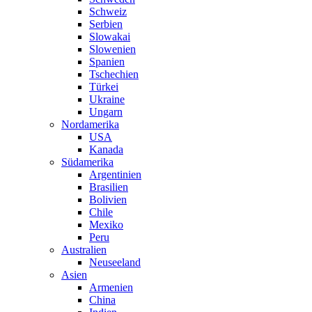
Schweiz
Serbien
Slowakai
Slowenien
Spanien
Tschechien
Türkei
Ukraine
Ungarn
Nordamerika
USA
Kanada
Südamerika
Argentinien
Brasilien
Bolivien
Chile
Mexiko
Peru
Australien
Neuseeland
Asien
Armenien
China