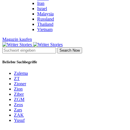
Iran
Israel
Malaysia
Russland
Thailand
Vietnam
Magazin kaufen
Search Now
Beliebte Suchbegriffe
Zulema
ZT
Zioner
Zion
Ziber
ZGM
Zeos
Zars
ZAK
Yusuf