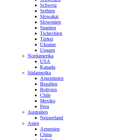
Schweiz
Serbien
Slowakai
Slowenien
Spanien
Tschechien
Türkei
Ukraine
Ungarn
Nordamerika
USA
Kanada
Südamerika
Argentinien
Brasilien
Bolivien
Chile
Mexiko
Peru
Australien
Neuseeland
Asien
Armenien
China