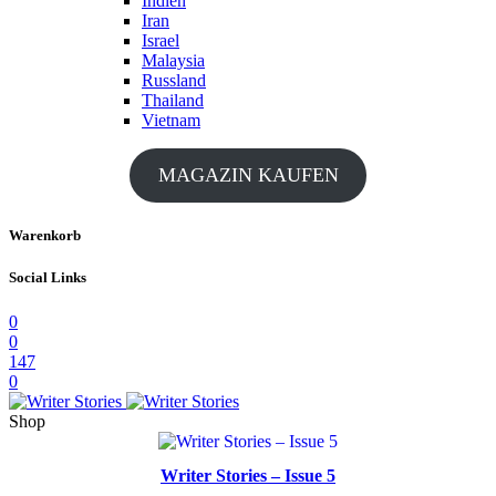
Indien
Iran
Israel
Malaysia
Russland
Thailand
Vietnam
MAGAZIN KAUFEN
Warenkorb
Social Links
0
0
147
0
Shop
Writer Stories – Issue 5