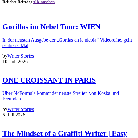
Beliebte Beiträge
Alle ansehen
Gorillas im Nebel Tour: WIEN
In der neusten Ausgabe der „Gorilas en la niebla“ Videoreihe, geht
es dieses Mal
by
Writer Stories
10. Juli 2026
ONE CROISSANT IN PARIS
Über NcFormula kommt der neuste Streifen von Koska und
Freunden
by
Writer Stories
5. Juli 2026
The Mindset of a Graffiti Writer | Easy