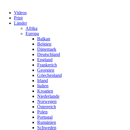
Videos
Print
Länder
Afrika
Europa
Balkan
Belgien
Dänemark
Deutschland
England
Frankreich
Georgien
Griechenland
Irland
Italien
Kroatien
Niederlande
Norwegen
Österreich
Polen
Portugal
Rumänien
Schweden