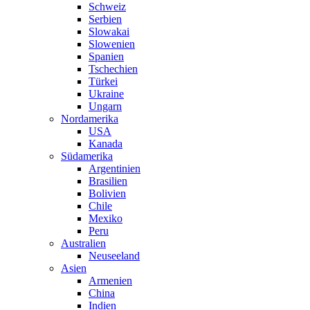
Schweiz
Serbien
Slowakai
Slowenien
Spanien
Tschechien
Türkei
Ukraine
Ungarn
Nordamerika
USA
Kanada
Südamerika
Argentinien
Brasilien
Bolivien
Chile
Mexiko
Peru
Australien
Neuseeland
Asien
Armenien
China
Indien