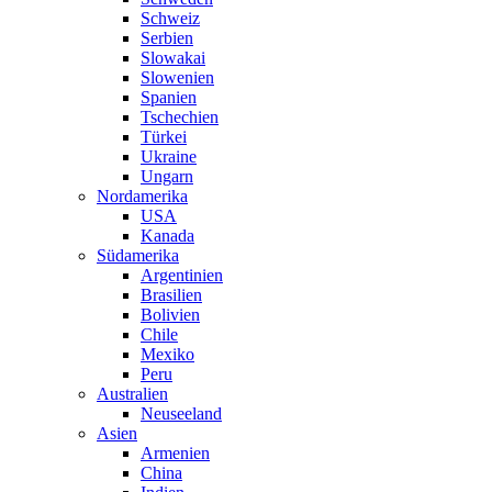
Schweiz
Serbien
Slowakai
Slowenien
Spanien
Tschechien
Türkei
Ukraine
Ungarn
Nordamerika
USA
Kanada
Südamerika
Argentinien
Brasilien
Bolivien
Chile
Mexiko
Peru
Australien
Neuseeland
Asien
Armenien
China