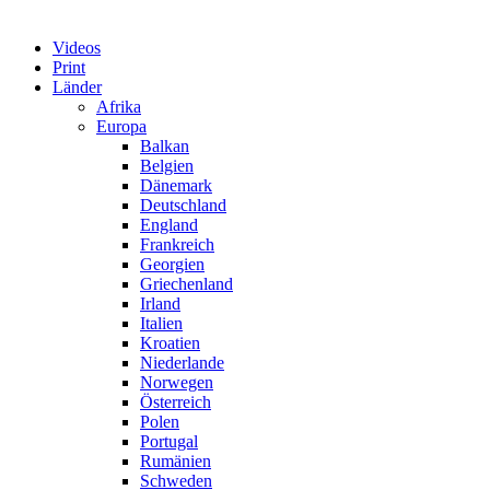
Videos
Print
Länder
Afrika
Europa
Balkan
Belgien
Dänemark
Deutschland
England
Frankreich
Georgien
Griechenland
Irland
Italien
Kroatien
Niederlande
Norwegen
Österreich
Polen
Portugal
Rumänien
Schweden