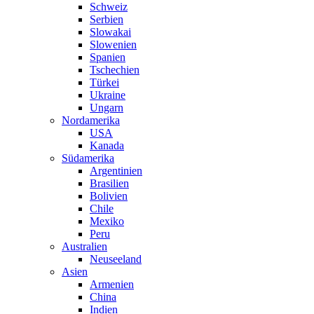
Schweiz
Serbien
Slowakai
Slowenien
Spanien
Tschechien
Türkei
Ukraine
Ungarn
Nordamerika
USA
Kanada
Südamerika
Argentinien
Brasilien
Bolivien
Chile
Mexiko
Peru
Australien
Neuseeland
Asien
Armenien
China
Indien