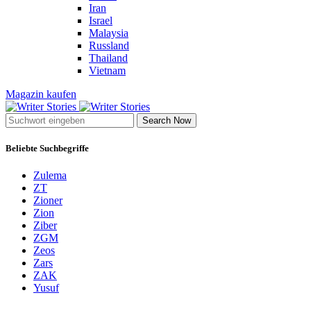
Iran
Israel
Malaysia
Russland
Thailand
Vietnam
Magazin kaufen
Search Now
Beliebte Suchbegriffe
Zulema
ZT
Zioner
Zion
Ziber
ZGM
Zeos
Zars
ZAK
Yusuf