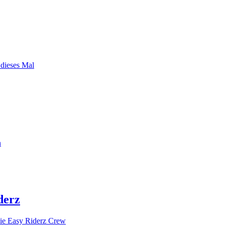
 dieses Mal
n
derz
ie Easy Riderz Crew