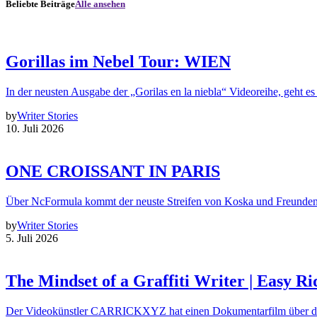
Beliebte Beiträge
Alle ansehen
Gorillas im Nebel Tour: WIEN
In der neusten Ausgabe der „Gorilas en la niebla“ Videoreihe, geht es
by
Writer Stories
10. Juli 2026
ONE CROISSANT IN PARIS
Über NcFormula kommt der neuste Streifen von Koska und Freunde
by
Writer Stories
5. Juli 2026
The Mindset of a Graffiti Writer | Easy Ri
Der Videokünstler CARRICKXYZ hat einen Dokumentarfilm über d