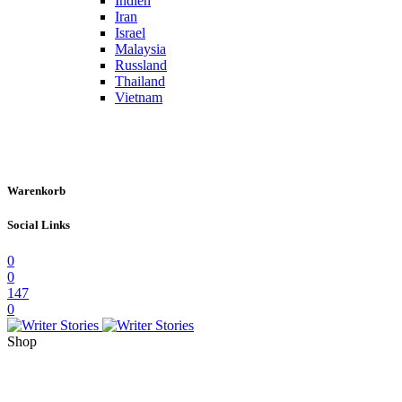
Indien
Iran
Israel
Malaysia
Russland
Thailand
Vietnam
Warenkorb
Social Links
0
0
147
0
Shop