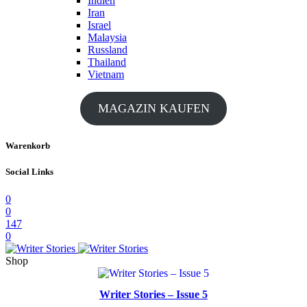
Indien
Iran
Israel
Malaysia
Russland
Thailand
Vietnam
MAGAZIN KAUFEN
Warenkorb
Social Links
0
0
147
0
Shop
Writer Stories – Issue 5