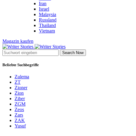
Iran
Israel
Malaysia
Russland
Thailand
Vietnam
Magazin kaufen
Search Now
Beliebte Suchbegriffe
Zulema
ZT
Zioner
Zion
Ziber
ZGM
Zeos
Zars
ZAK
Yusuf