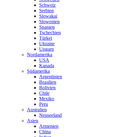
Schweiz
Serbien
Slowakai
Slowenien
Spanien
Tschechien
Türkei
Ukraine
Ungarn
Nordamerika
USA
Kanada
Südamerika
Argentinien
Brasilien
Bolivien
Chile
Mexiko
Peru
Australien
Neuseeland
Asien
Armenien
China