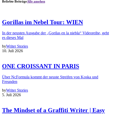
Beliebte Beiträge
Alle ansehen
Gorillas im Nebel Tour: WIEN
In der neusten Ausgabe der „Gorilas en la niebla“ Videoreihe, geht
es dieses Mal
by
Writer Stories
10. Juli 2026
ONE CROISSANT IN PARIS
Über NcFormula kommt der neuste Streifen von Koska und
Freunden
by
Writer Stories
5. Juli 2026
The Mindset of a Graffiti Writer | Easy