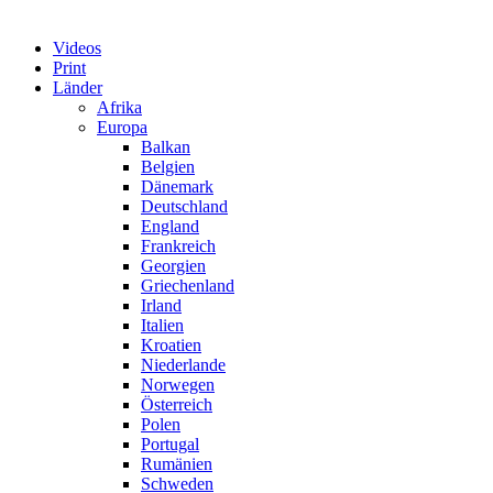
Videos
Print
Länder
Afrika
Europa
Balkan
Belgien
Dänemark
Deutschland
England
Frankreich
Georgien
Griechenland
Irland
Italien
Kroatien
Niederlande
Norwegen
Österreich
Polen
Portugal
Rumänien
Schweden