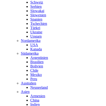
Schweiz
Serbien
Slowakai
Slowenien
Spanien
Tschechien
Türkei
Ukraine
Ungarn
Nordamerika
USA
Kanada
Südamerika
Argentinien
Brasilien
Bolivien
Chile
Mexiko
Peru
Australien
Neuseeland
Asien
Armenien
China
Indien