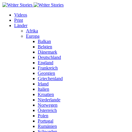
Videos
Print
Länder
Afrika
Europa
Balkan
Belgien
Dänemark
Deutschland
England
Frankreich
Georgien
Griechenland
Irland
Italien
Kroatien
Niederlande
Norwegen
Österreich
Polen
Portugal
Rumänien
Schweden