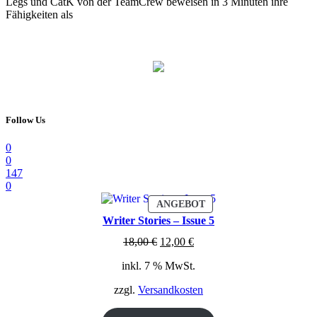
Legs und CatK von der TeamCrew beweisen in 3 Minuten ihre
Fähigkeiten als
Follow Us
0
0
147
0
PRODUKT
ANGEBOT
IM
Writer Stories – Issue 5
ANGEBOT
Ursprünglicher
Aktueller
18,00
€
12,00
€
Preis
Preis
inkl. 7 % MwSt.
war:
ist:
18,00 €
12,00 €.
zzgl.
Versandkosten