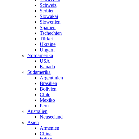
Schweiz
Serbien
Slowakai
Slowenien
Spanien
Tschechien
Türkei
Ukraine
Ungarn
Nordamerika
USA
Kanada
Südamerika
Argentinien
Brasilien
Bolivien
Chile
Mexiko
Peru
Australien
Neuseeland
Asien
Armenien
China