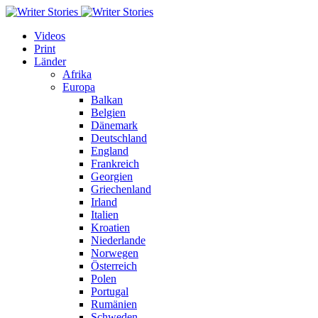
Videos
Print
Länder
Afrika
Europa
Balkan
Belgien
Dänemark
Deutschland
England
Frankreich
Georgien
Griechenland
Irland
Italien
Kroatien
Niederlande
Norwegen
Österreich
Polen
Portugal
Rumänien
Schweden