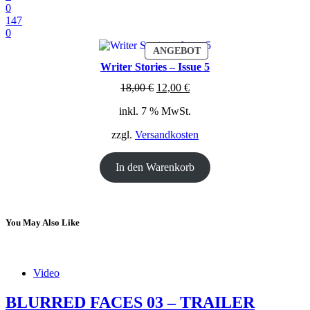
0
147
0
PRODUKT
ANGEBOT
IM
Writer Stories – Issue 5
ANGEBOT
Ursprünglicher
Aktueller
18,00
€
12,00
€
Preis
Preis
inkl. 7 % MwSt.
war:
ist:
18,00 €
12,00 €.
zzgl.
Versandkosten
In den Warenkorb
You May Also Like
Video
BLURRED FACES 03 – TRAILER