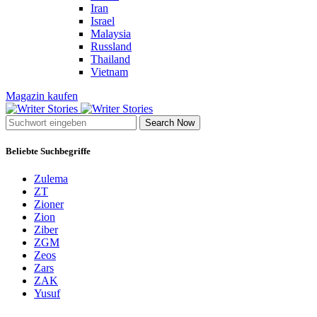
Iran
Israel
Malaysia
Russland
Thailand
Vietnam
Magazin kaufen
Search Now
Beliebte Suchbegriffe
Zulema
ZT
Zioner
Zion
Ziber
ZGM
Zeos
Zars
ZAK
Yusuf