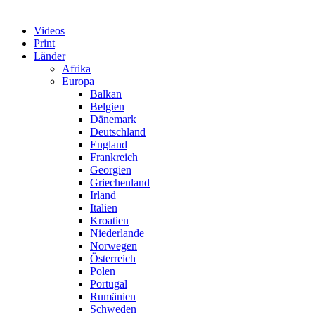
Videos
Print
Länder
Afrika
Europa
Balkan
Belgien
Dänemark
Deutschland
England
Frankreich
Georgien
Griechenland
Irland
Italien
Kroatien
Niederlande
Norwegen
Österreich
Polen
Portugal
Rumänien
Schweden