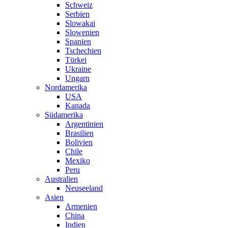
Schweiz
Serbien
Slowakai
Slowenien
Spanien
Tschechien
Türkei
Ukraine
Ungarn
Nordamerika
USA
Kanada
Südamerika
Argentinien
Brasilien
Bolivien
Chile
Mexiko
Peru
Australien
Neuseeland
Asien
Armenien
China
Indien