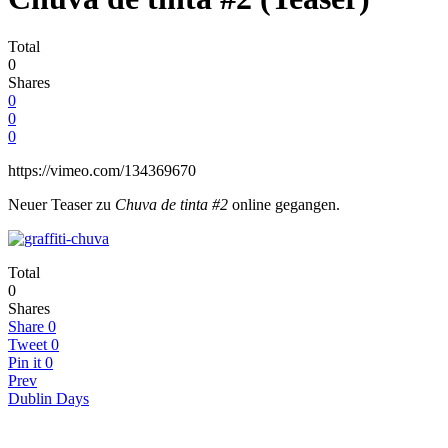
Total
0
Shares
0
0
0
https://vimeo.com/134369670
Neuer Teaser zu
Chuva de tinta #2
online gegangen.
Total
0
Shares
Share
0
Tweet
0
Pin it
0
Prev
Dublin Days