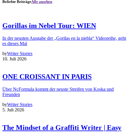
Beliebte Beiträge
Alle ansehen
Gorillas im Nebel Tour: WIEN
In der neusten Ausgabe der „Gorilas en la niebla“ Videoreihe, geht
es dieses Mal
by
Writer Stories
10. Juli 2026
ONE CROISSANT IN PARIS
Über NcFormula kommt der neuste Streifen von Koska und
Freunden
by
Writer Stories
5. Juli 2026
The Mindset of a Graffiti Writer | Easy