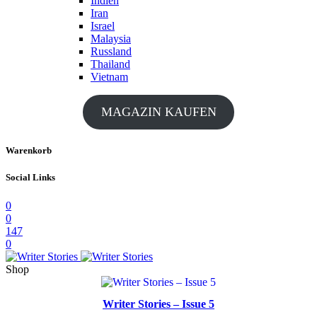
Indien
Iran
Israel
Malaysia
Russland
Thailand
Vietnam
MAGAZIN KAUFEN
Warenkorb
Social Links
0
0
147
0
Shop
Writer Stories – Issue 5