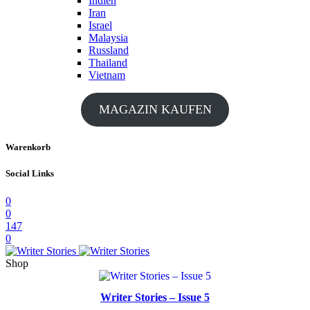
Indien
Iran
Israel
Malaysia
Russland
Thailand
Vietnam
MAGAZIN KAUFEN
Warenkorb
Social Links
0
0
147
0
Shop
Writer Stories – Issue 5