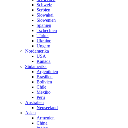
Schweiz
Serbien
Slowakai
Slowenien
Spanien
Tschechien
Türkei
Ukraine
Ungarn
Nordamerika
USA
Kanada
Südamerika
Argentinien
Brasilien
Bolivien
Chile
Mexiko
Peru
Australien
Neuseeland
Asien
Armenien
China