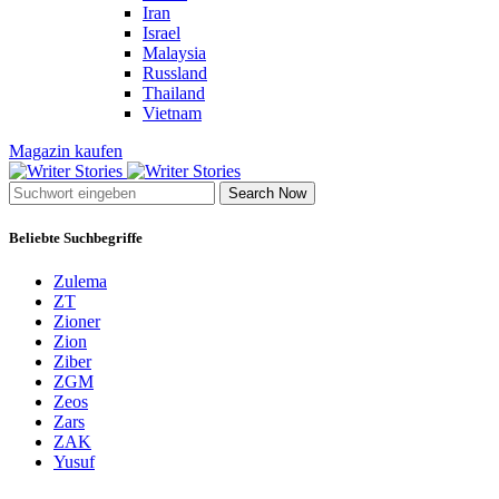
Iran
Israel
Malaysia
Russland
Thailand
Vietnam
Magazin kaufen
Search Now
Beliebte Suchbegriffe
Zulema
ZT
Zioner
Zion
Ziber
ZGM
Zeos
Zars
ZAK
Yusuf