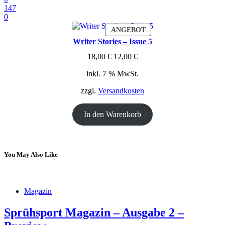
147
0
PRODUKT
ANGEBOT
IM
Writer Stories – Issue 5
ANGEBOT
Ursprünglicher
Aktueller
18,00
€
12,00
€
Preis
Preis
inkl. 7 % MwSt.
war:
ist:
18,00 €
12,00 €.
zzgl.
Versandkosten
In den Warenkorb
You May Also Like
Magazin
Sprühsport Magazin – Ausgabe 2 –