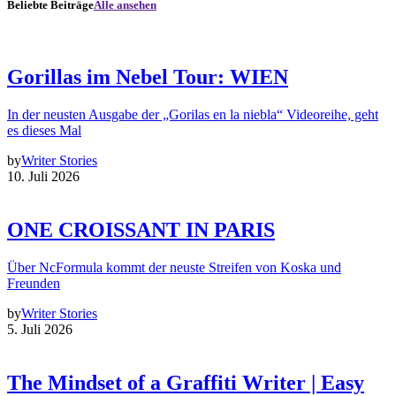
Beliebte Beiträge
Alle ansehen
Gorillas im Nebel Tour: WIEN
In der neusten Ausgabe der „Gorilas en la niebla“ Videoreihe, geht
es dieses Mal
by
Writer Stories
10. Juli 2026
ONE CROISSANT IN PARIS
Über NcFormula kommt der neuste Streifen von Koska und
Freunden
by
Writer Stories
5. Juli 2026
The Mindset of a Graffiti Writer | Easy