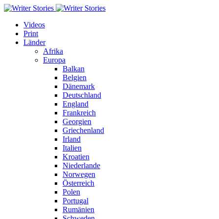
Videos
Print
Länder
Afrika
Europa
Balkan
Belgien
Dänemark
Deutschland
England
Frankreich
Georgien
Griechenland
Irland
Italien
Kroatien
Niederlande
Norwegen
Österreich
Polen
Portugal
Rumänien
Schweden