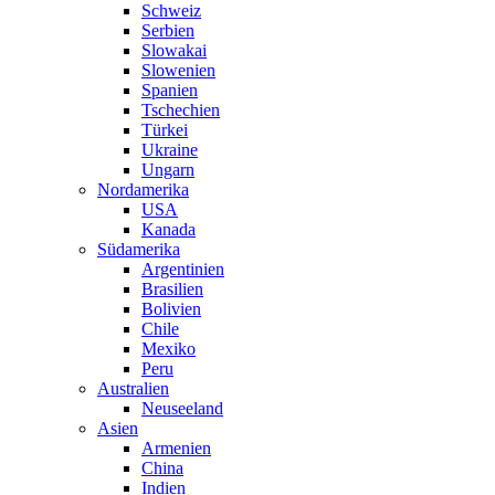
Schweiz
Serbien
Slowakai
Slowenien
Spanien
Tschechien
Türkei
Ukraine
Ungarn
Nordamerika
USA
Kanada
Südamerika
Argentinien
Brasilien
Bolivien
Chile
Mexiko
Peru
Australien
Neuseeland
Asien
Armenien
China
Indien