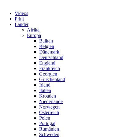
Videos
Print
Länder
Afrika
Europa
Balkan
Belgien
Dänemark
Deutschland
England
Frankreich
Georgien
Griechenland
Irland
Italien
Kroatien
Niederlande
Norwegen
Österreich
Polen
Portugal
Rumänien
Schweden