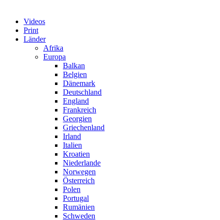
Videos
Print
Länder
Afrika
Europa
Balkan
Belgien
Dänemark
Deutschland
England
Frankreich
Georgien
Griechenland
Irland
Italien
Kroatien
Niederlande
Norwegen
Österreich
Polen
Portugal
Rumänien
Schweden