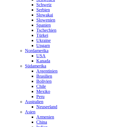
Schweiz
Serbien
Slowakai
Slowenien
Spanien
Tschechien
Türkei
Ukraine
Ungarn
Nordamerika
USA
Kanada
Südamerika
Argentinien
Brasilien
Bolivien
Chile
Mexiko
Peru
Australien
Neuseeland
Asien
Armenien
China