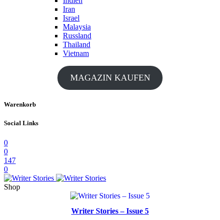
Indien
Iran
Israel
Malaysia
Russland
Thailand
Vietnam
MAGAZIN KAUFEN
Warenkorb
Social Links
0
0
147
0
Shop
Writer Stories – Issue 5