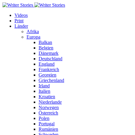
Videos
Print
Länder
Afrika
Europa
Balkan
Belgien
Dänemark
Deutschland
England
Frankreich
Georgien
Griechenland
Irland
Italien
Kroatien
Niederlande
Norwegen
Österreich
Polen
Portugal
Rumänien
Schweden