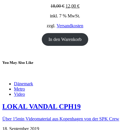
Ursprünglicher
Aktueller
18,00
€
12,00
€
Preis
Preis
inkl. 7 % MwSt.
war:
ist:
18,00 €
12,00 €.
zzgl.
Versandkosten
In den Warenkorb
You May Also Like
Dänemark
Metro
Video
LOKAL VANDAL CPH19
Über 15min Videomaterial aus Kopenhagen von der SPK Crew
18. September 2019