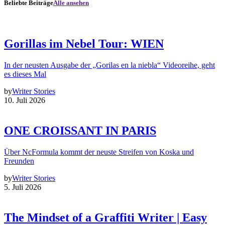
Beliebte Beiträge
Alle ansehen
Gorillas im Nebel Tour: WIEN
In der neusten Ausgabe der „Gorilas en la niebla“ Videoreihe, geht
es dieses Mal
by
Writer Stories
10. Juli 2026
ONE CROISSANT IN PARIS
Über NcFormula kommt der neuste Streifen von Koska und
Freunden
by
Writer Stories
5. Juli 2026
The Mindset of a Graffiti Writer | Easy