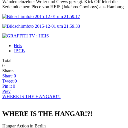
Wänden einzelner Writer und Crews gezeigt. Kick Off feiert die
Serie mit einem Piece von HEIS (Jukebox Cowboys) aus Hamburg.
Heis
JBCB
Total
0
Shares
Share
0
Tweet
0
Pin it
0
Prev
WHERE IS THE HANGAR!?!
WHERE IS THE HANGAR!?!
Hangar Action in Berlin