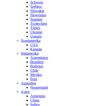
Schweiz
Serbien
Slowakai
Slowenien
Spanien
Tschechien
Türkei
Ukraine
Ungarn
Nordamerika
USA
Kanada
Südamerika
Argentinien
Brasilien
Bolivien
Chile
Mexiko
Peru
Australien
Neuseeland
Asien
Armenien
China
Indien