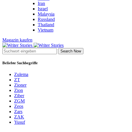
Iran
Israel
Malaysia
Russland
Thailand
Vietnam
Magazin kaufen
Search Now
Beliebte Suchbegriffe
Zulema
ZT
Zioner
Zion
Ziber
ZGM
Zeos
Zars
ZAK
Yusuf