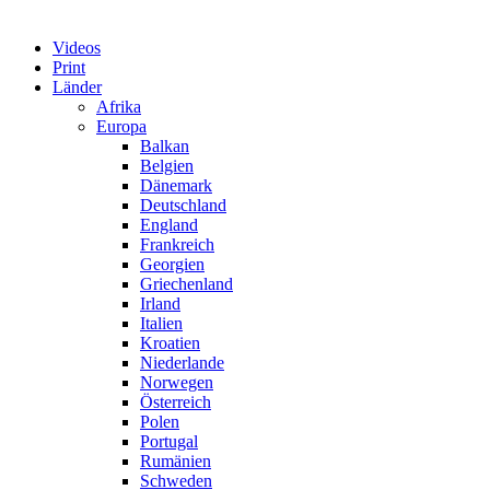
Videos
Print
Länder
Afrika
Europa
Balkan
Belgien
Dänemark
Deutschland
England
Frankreich
Georgien
Griechenland
Irland
Italien
Kroatien
Niederlande
Norwegen
Österreich
Polen
Portugal
Rumänien
Schweden