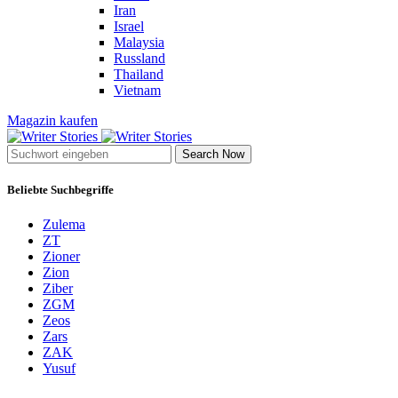
Iran
Israel
Malaysia
Russland
Thailand
Vietnam
Magazin kaufen
Search Now
Beliebte Suchbegriffe
Zulema
ZT
Zioner
Zion
Ziber
ZGM
Zeos
Zars
ZAK
Yusuf