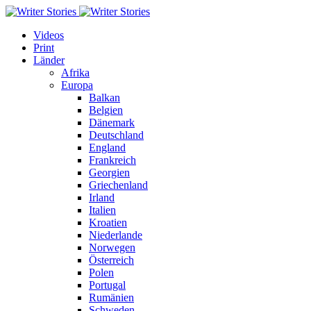
Videos
Print
Länder
Afrika
Europa
Balkan
Belgien
Dänemark
Deutschland
England
Frankreich
Georgien
Griechenland
Irland
Italien
Kroatien
Niederlande
Norwegen
Österreich
Polen
Portugal
Rumänien
Schweden