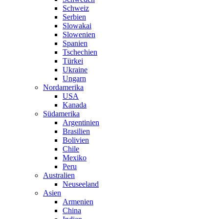
Schweiz
Serbien
Slowakai
Slowenien
Spanien
Tschechien
Türkei
Ukraine
Ungarn
Nordamerika
USA
Kanada
Südamerika
Argentinien
Brasilien
Bolivien
Chile
Mexiko
Peru
Australien
Neuseeland
Asien
Armenien
China