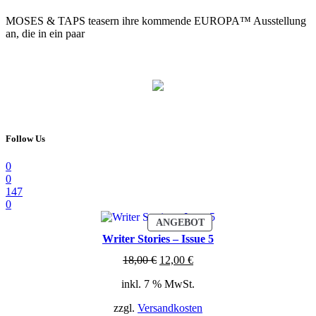
MOSES & TAPS teasern ihre kommende EUROPA™ Ausstellung
an, die in ein paar
Follow Us
0
0
147
0
PRODUKT
ANGEBOT
IM
Writer Stories – Issue 5
ANGEBOT
Ursprünglicher
Aktueller
18,00
€
12,00
€
Preis
Preis
inkl. 7 % MwSt.
war:
ist:
18,00 €
12,00 €.
zzgl.
Versandkosten