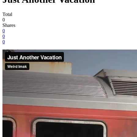
Total
0
Shares
0
0
0