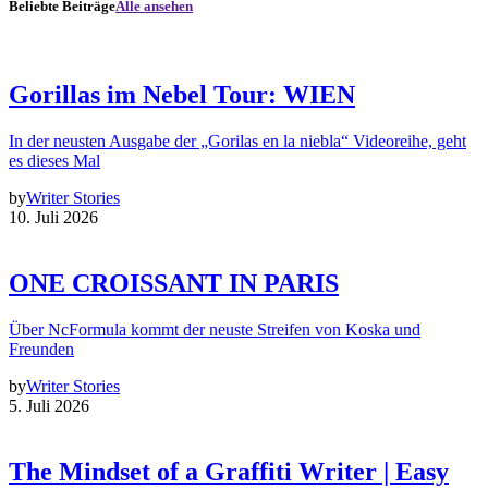
Beliebte Beiträge
Alle ansehen
Gorillas im Nebel Tour: WIEN
In der neusten Ausgabe der „Gorilas en la niebla“ Videoreihe, geht
es dieses Mal
by
Writer Stories
10. Juli 2026
ONE CROISSANT IN PARIS
Über NcFormula kommt der neuste Streifen von Koska und
Freunden
by
Writer Stories
5. Juli 2026
The Mindset of a Graffiti Writer | Easy