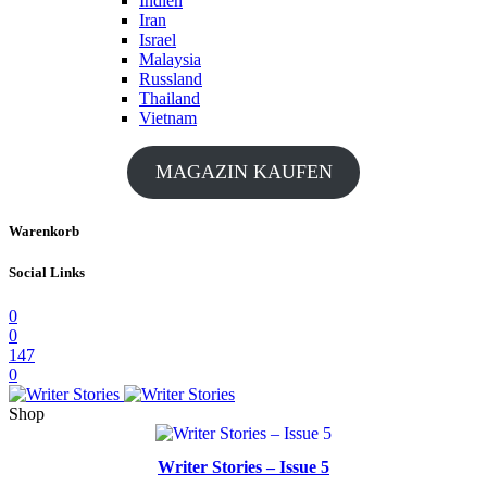
Indien
Iran
Israel
Malaysia
Russland
Thailand
Vietnam
MAGAZIN KAUFEN
Warenkorb
Social Links
0
0
147
0
Shop
Writer Stories – Issue 5