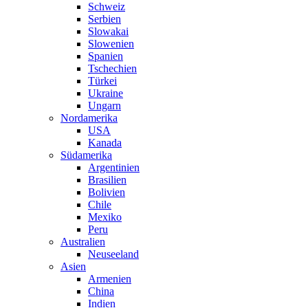
Schweiz
Serbien
Slowakai
Slowenien
Spanien
Tschechien
Türkei
Ukraine
Ungarn
Nordamerika
USA
Kanada
Südamerika
Argentinien
Brasilien
Bolivien
Chile
Mexiko
Peru
Australien
Neuseeland
Asien
Armenien
China
Indien