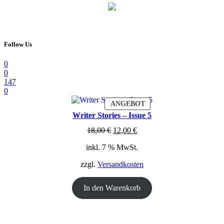
Follow Us
0
0
147
0
PRODUKT
ANGEBOT
IM
Writer Stories – Issue 5
ANGEBOT
Ursprünglicher
Aktueller
18,00
€
12,00
€
Preis
Preis
inkl. 7 % MwSt.
war:
ist:
18,00 €
12,00 €.
zzgl.
Versandkosten
In den Warenkorb