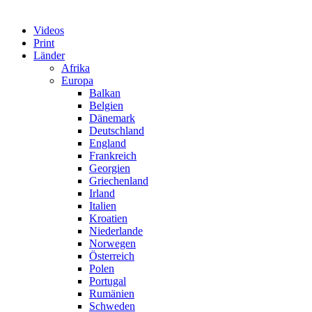
Videos
Print
Länder
Afrika
Europa
Balkan
Belgien
Dänemark
Deutschland
England
Frankreich
Georgien
Griechenland
Irland
Italien
Kroatien
Niederlande
Norwegen
Österreich
Polen
Portugal
Rumänien
Schweden