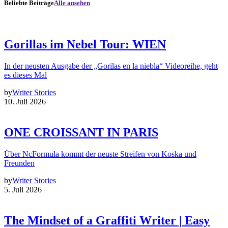
Beliebte Beiträge
Alle ansehen
Gorillas im Nebel Tour: WIEN
In der neusten Ausgabe der „Gorilas en la niebla“ Videoreihe, geht
es dieses Mal
by
Writer Stories
10. Juli 2026
ONE CROISSANT IN PARIS
Über NcFormula kommt der neuste Streifen von Koska und
Freunden
by
Writer Stories
5. Juli 2026
The Mindset of a Graffiti Writer | Easy