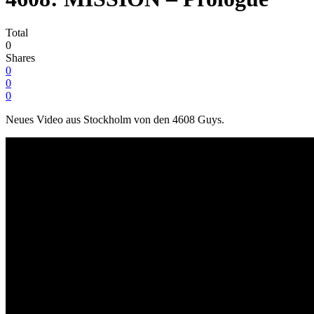
Total
0
Shares
0
0
0
Neues Video aus Stockholm von den 4608 Guys.