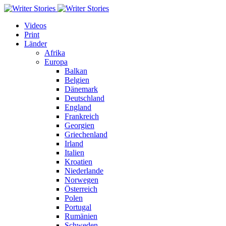
Videos
Print
Länder
Afrika
Europa
Balkan
Belgien
Dänemark
Deutschland
England
Frankreich
Georgien
Griechenland
Irland
Italien
Kroatien
Niederlande
Norwegen
Österreich
Polen
Portugal
Rumänien
Schweden