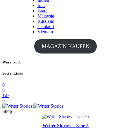
Indien
Iran
Israel
Malaysia
Russland
Thailand
Vietnam
MAGAZIN KAUFEN
Warenkorb
Social Links
0
0
147
0
Shop
Writer Stories – Issue 5