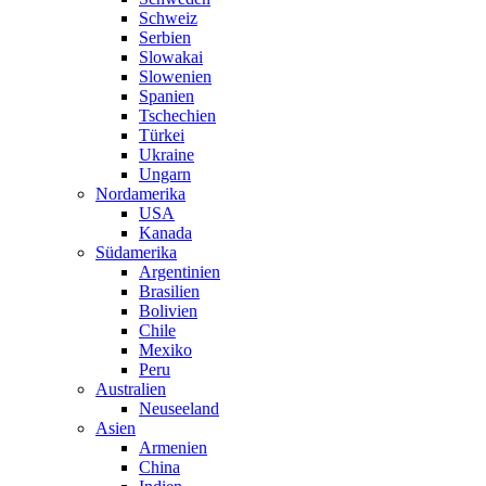
Schweiz
Serbien
Slowakai
Slowenien
Spanien
Tschechien
Türkei
Ukraine
Ungarn
Nordamerika
USA
Kanada
Südamerika
Argentinien
Brasilien
Bolivien
Chile
Mexiko
Peru
Australien
Neuseeland
Asien
Armenien
China