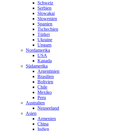
Schweiz
Serbien
Slowakai
Slowenien
Spanien
Tschechien
Türkei
Ukraine
Ungarn
Nordamerika
USA
Kanada
Südamerika
Argentinien
Brasilien
Bolivien
Chile
Mexiko
Peru
Australien
Neuseeland
Asien
Armenien
China
Indien