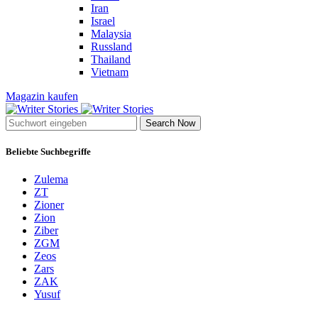
Iran
Israel
Malaysia
Russland
Thailand
Vietnam
Magazin kaufen
Search Now
Beliebte Suchbegriffe
Zulema
ZT
Zioner
Zion
Ziber
ZGM
Zeos
Zars
ZAK
Yusuf