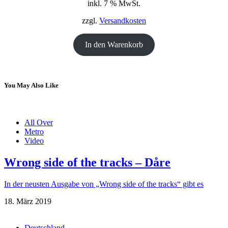
inkl. 7 % MwSt.
war:
ist:
18,00 €
12,00 €.
zzgl.
Versandkosten
In den Warenkorb
You May Also Like
All Over
Metro
Video
Wrong side of the tracks – Dåre
In der neusten Ausgabe von „Wrong side of the tracks“ gibt es
18. März 2019
Deutschland