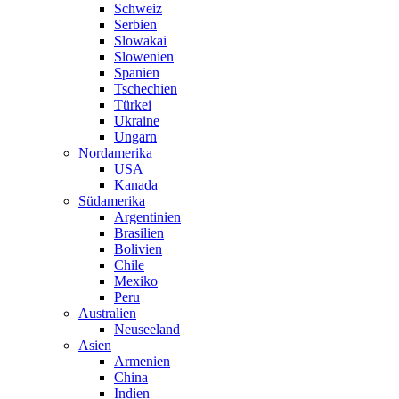
Schweiz
Serbien
Slowakai
Slowenien
Spanien
Tschechien
Türkei
Ukraine
Ungarn
Nordamerika
USA
Kanada
Südamerika
Argentinien
Brasilien
Bolivien
Chile
Mexiko
Peru
Australien
Neuseeland
Asien
Armenien
China
Indien