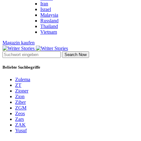
Iran
Israel
Malaysia
Russland
Thailand
Vietnam
Magazin kaufen
Search Now
Beliebte Suchbegriffe
Zulema
ZT
Zioner
Zion
Ziber
ZGM
Zeos
Zars
ZAK
Yusuf