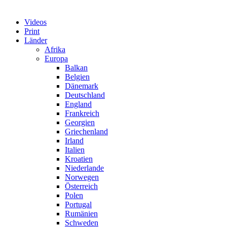
Videos
Print
Länder
Afrika
Europa
Balkan
Belgien
Dänemark
Deutschland
England
Frankreich
Georgien
Griechenland
Irland
Italien
Kroatien
Niederlande
Norwegen
Österreich
Polen
Portugal
Rumänien
Schweden