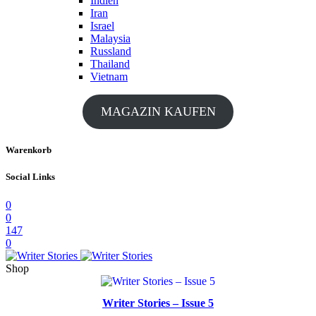
Indien
Iran
Israel
Malaysia
Russland
Thailand
Vietnam
MAGAZIN KAUFEN
Warenkorb
Social Links
0
0
147
0
Shop
Writer Stories – Issue 5