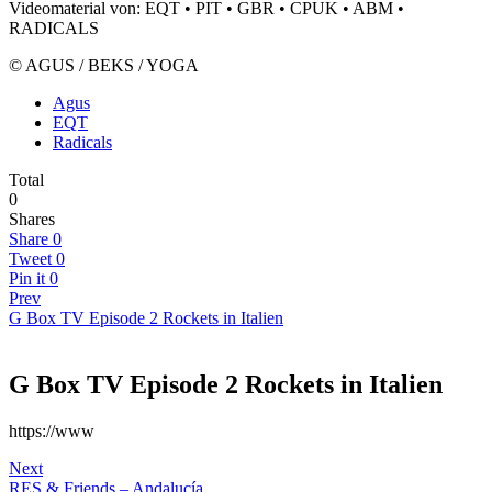
Videomaterial von: EQT • PIT • GBR • CPUK • ABM •
RADICALS
© AGUS / BEKS / YOGA
Agus
EQT
Radicals
Total
0
Shares
Share
0
Tweet
0
Pin it
0
Prev
G Box TV Episode 2 Rockets in Italien
G Box TV Episode 2 Rockets in Italien
https://www
Next
RES & Friends – Andalucía