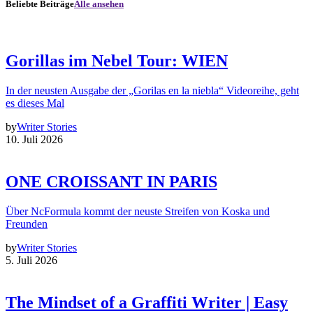
Beliebte Beiträge
Alle ansehen
Gorillas im Nebel Tour: WIEN
In der neusten Ausgabe der „Gorilas en la niebla“ Videoreihe, geht
es dieses Mal
by
Writer Stories
10. Juli 2026
ONE CROISSANT IN PARIS
Über NcFormula kommt der neuste Streifen von Koska und
Freunden
by
Writer Stories
5. Juli 2026
The Mindset of a Graffiti Writer | Easy