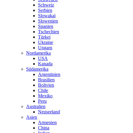
Schweiz
Serbien
Slowakai
Slowenien
Spanien
Tschechien
Türkei
Ukraine
Ungarn
Nordamerika
USA
Kanada
Südamerika
Argentinien
Brasilien
Bolivien
Chile
Mexiko
Peru
Australien
Neuseeland
Asien
Armenien
China