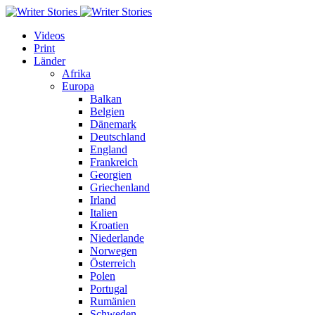
Videos
Print
Länder
Afrika
Europa
Balkan
Belgien
Dänemark
Deutschland
England
Frankreich
Georgien
Griechenland
Irland
Italien
Kroatien
Niederlande
Norwegen
Österreich
Polen
Portugal
Rumänien
Schweden