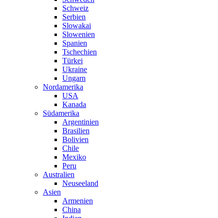
Schweiz
Serbien
Slowakai
Slowenien
Spanien
Tschechien
Türkei
Ukraine
Ungarn
Nordamerika
USA
Kanada
Südamerika
Argentinien
Brasilien
Bolivien
Chile
Mexiko
Peru
Australien
Neuseeland
Asien
Armenien
China