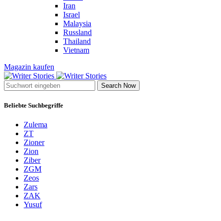
Iran
Israel
Malaysia
Russland
Thailand
Vietnam
Magazin kaufen
Search Now
Beliebte Suchbegriffe
Zulema
ZT
Zioner
Zion
Ziber
ZGM
Zeos
Zars
ZAK
Yusuf