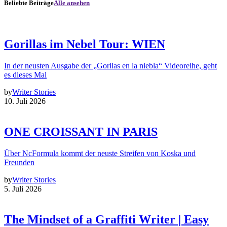
Beliebte Beiträge
Alle ansehen
Gorillas im Nebel Tour: WIEN
In der neusten Ausgabe der „Gorilas en la niebla“ Videoreihe, geht
es dieses Mal
by
Writer Stories
10. Juli 2026
ONE CROISSANT IN PARIS
Über NcFormula kommt der neuste Streifen von Koska und
Freunden
by
Writer Stories
5. Juli 2026
The Mindset of a Graffiti Writer | Easy