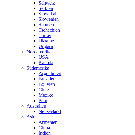
Schweiz
Serbien
Slowakai
Slowenien
Spanien
Tschechien
Türkei
Ukraine
Ungarn
Nordamerika
USA
Kanada
Südamerika
Argentinien
Brasilien
Bolivien
Chile
Mexiko
Peru
Australien
Neuseeland
Asien
Armenien
China
Indien