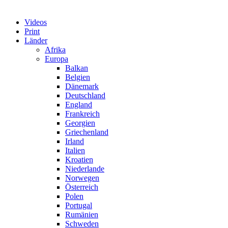
Videos
Print
Länder
Afrika
Europa
Balkan
Belgien
Dänemark
Deutschland
England
Frankreich
Georgien
Griechenland
Irland
Italien
Kroatien
Niederlande
Norwegen
Österreich
Polen
Portugal
Rumänien
Schweden