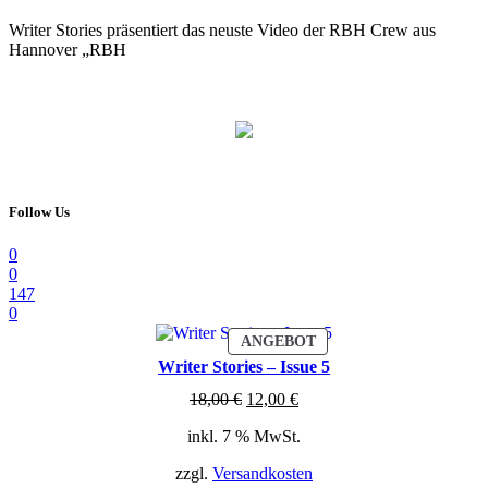
Writer Stories präsentiert das neuste Video der RBH Crew aus
Hannover „RBH
Follow Us
0
0
147
0
PRODUKT
ANGEBOT
IM
Writer Stories – Issue 5
ANGEBOT
Ursprünglicher
Aktueller
18,00
€
12,00
€
Preis
Preis
inkl. 7 % MwSt.
war:
ist:
18,00 €
12,00 €.
zzgl.
Versandkosten