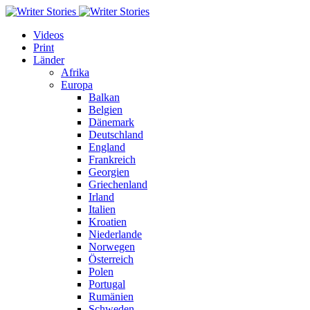
Videos
Print
Länder
Afrika
Europa
Balkan
Belgien
Dänemark
Deutschland
England
Frankreich
Georgien
Griechenland
Irland
Italien
Kroatien
Niederlande
Norwegen
Österreich
Polen
Portugal
Rumänien
Schweden