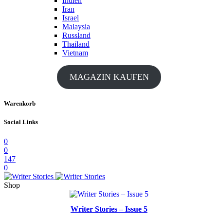
Indien
Iran
Israel
Malaysia
Russland
Thailand
Vietnam
MAGAZIN KAUFEN
Warenkorb
Social Links
0
0
147
0
Shop
Writer Stories – Issue 5