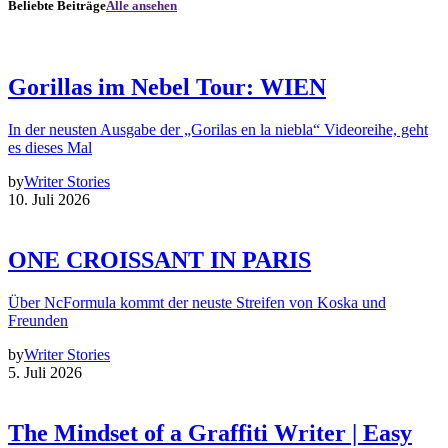
Beliebte Beiträge
Alle ansehen
Gorillas im Nebel Tour: WIEN
In der neusten Ausgabe der „Gorilas en la niebla“ Videoreihe, geht
es dieses Mal
by
Writer Stories
10. Juli 2026
ONE CROISSANT IN PARIS
Über NcFormula kommt der neuste Streifen von Koska und
Freunden
by
Writer Stories
5. Juli 2026
The Mindset of a Graffiti Writer | Easy