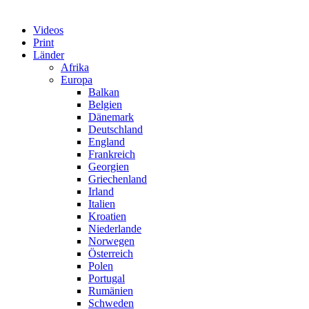
Videos
Print
Länder
Afrika
Europa
Balkan
Belgien
Dänemark
Deutschland
England
Frankreich
Georgien
Griechenland
Irland
Italien
Kroatien
Niederlande
Norwegen
Österreich
Polen
Portugal
Rumänien
Schweden