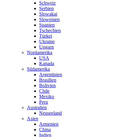
Schweiz
Serbien
Slowakai
Slowenien
Spanien
Tschechien
Türkei
Ukraine
Ungarn
Nordamerika
USA
Kanada
Südamerika
Argentinien
Brasilien
Bolivien
Chile
Mexiko
Peru
Australien
Neuseeland
Asien
Armenien
China
Indien