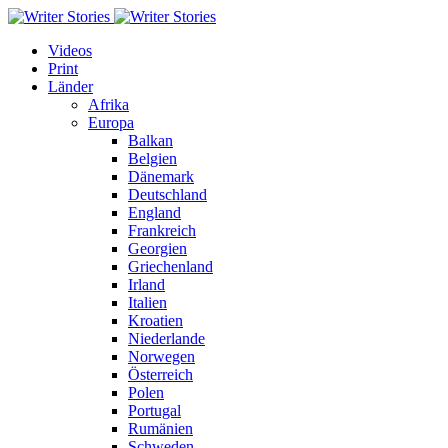
Videos
Print
Länder
Afrika
Europa
Balkan
Belgien
Dänemark
Deutschland
England
Frankreich
Georgien
Griechenland
Irland
Italien
Kroatien
Niederlande
Norwegen
Österreich
Polen
Portugal
Rumänien
Schweden