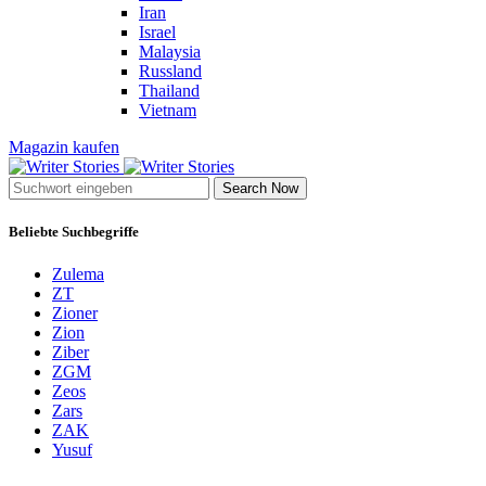
Iran
Israel
Malaysia
Russland
Thailand
Vietnam
Magazin kaufen
Search Now
Beliebte Suchbegriffe
Zulema
ZT
Zioner
Zion
Ziber
ZGM
Zeos
Zars
ZAK
Yusuf