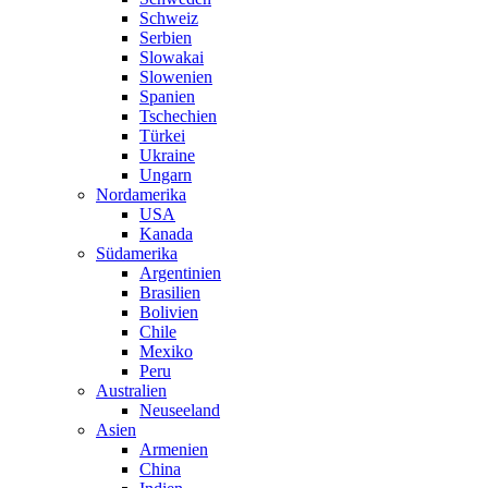
Schweiz
Serbien
Slowakai
Slowenien
Spanien
Tschechien
Türkei
Ukraine
Ungarn
Nordamerika
USA
Kanada
Südamerika
Argentinien
Brasilien
Bolivien
Chile
Mexiko
Peru
Australien
Neuseeland
Asien
Armenien
China