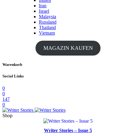
Indien
Iran
Israel
Malaysia
Russland
Thailand
Vietnam
MAGAZIN KAUFEN
Warenkorb
Social Links
0
0
147
0
Shop
Writer Stories – Issue 5