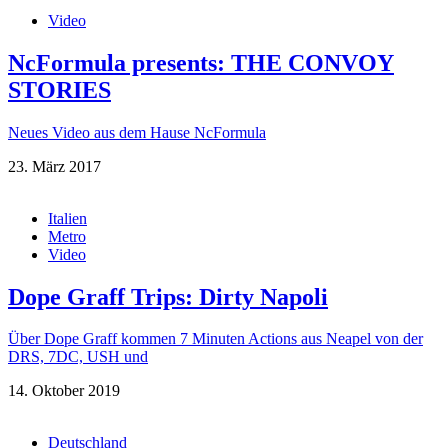
Video
NcFormula presents: THE CONVOY
STORIES
Neues Video aus dem Hause NcFormula
23. März 2017
Italien
Metro
Video
Dope Graff Trips: Dirty Napoli
Über Dope Graff kommen 7 Minuten Actions aus Neapel von der
DRS, 7DC, USH und
14. Oktober 2019
Deutschland