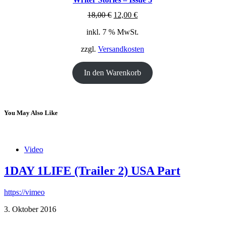
ANGEBOT
Ursprünglicher
Aktueller
18,00
€
12,00
€
Preis
Preis
inkl. 7 % MwSt.
war:
ist:
18,00 €
12,00 €.
zzgl.
Versandkosten
In den Warenkorb
You May Also Like
Video
1DAY 1LIFE (Trailer 2) USA Part
https://vimeo
3. Oktober 2016