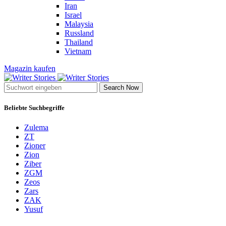
Iran
Israel
Malaysia
Russland
Thailand
Vietnam
Magazin kaufen
Search Now
Beliebte Suchbegriffe
Zulema
ZT
Zioner
Zion
Ziber
ZGM
Zeos
Zars
ZAK
Yusuf