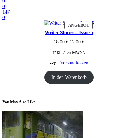
0
0
147
0
PRODUKT
ANGEBOT
IM
Writer Stories – Issue 5
ANGEBOT
Ursprünglicher
Aktueller
18,00
€
12,00
€
Preis
Preis
inkl. 7 % MwSt.
war:
ist:
18,00 €
12,00 €.
zzgl.
Versandkosten
In den Warenkorb
You May Also Like