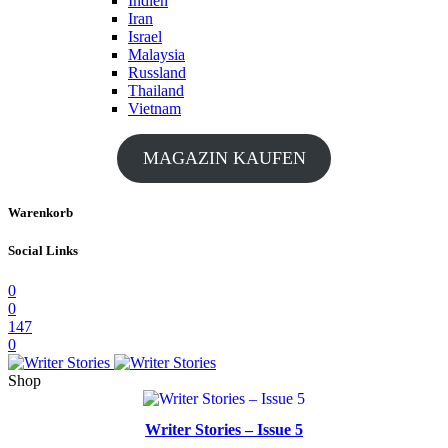
Indien
Iran
Israel
Malaysia
Russland
Thailand
Vietnam
MAGAZIN KAUFEN
Warenkorb
Social Links
0
0
147
0
Shop
Writer Stories – Issue 5