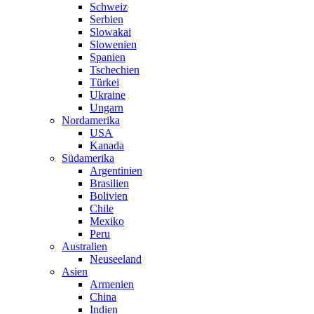
Schweiz
Serbien
Slowakai
Slowenien
Spanien
Tschechien
Türkei
Ukraine
Ungarn
Nordamerika
USA
Kanada
Südamerika
Argentinien
Brasilien
Bolivien
Chile
Mexiko
Peru
Australien
Neuseeland
Asien
Armenien
China
Indien