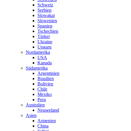
Schweiz
Serbien
Slowakai
Slowenien
Spanien
Tschechien
Türkei
Ukraine
Ungarn
Nordamerika
USA
Kanada
Südamerika
Argentinien
Brasilien
Bolivien
Chile
Mexiko
Peru
Australien
Neuseeland
Asien
Armenien
China