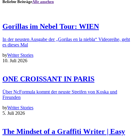
Beliebte Beiträge
Alle ansehen
Gorillas im Nebel Tour: WIEN
In der neusten Ausgabe der „Gorilas en la niebla“ Videoreihe, geht
es dieses Mal
by
Writer Stories
10. Juli 2026
ONE CROISSANT IN PARIS
Über NcFormula kommt der neuste Streifen von Koska und
Freunden
by
Writer Stories
5. Juli 2026
The Mindset of a Graffiti Writer | Easy