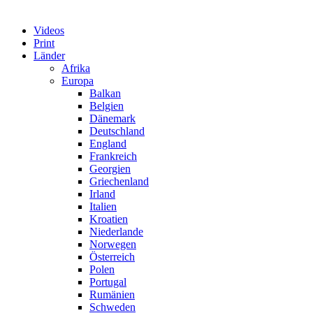
Videos
Print
Länder
Afrika
Europa
Balkan
Belgien
Dänemark
Deutschland
England
Frankreich
Georgien
Griechenland
Irland
Italien
Kroatien
Niederlande
Norwegen
Österreich
Polen
Portugal
Rumänien
Schweden