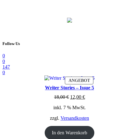
Follow Us
0
0
147
0
PRODUKT
ANGEBOT
IM
Writer Stories – Issue 5
ANGEBOT
Ursprünglicher
Aktueller
18,00
€
12,00
€
Preis
Preis
inkl. 7 % MwSt.
war:
ist:
18,00 €
12,00 €.
zzgl.
Versandkosten
In den Warenkorb