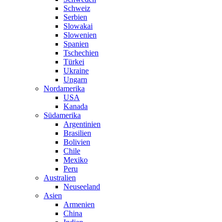
Schweiz
Serbien
Slowakai
Slowenien
Spanien
Tschechien
Türkei
Ukraine
Ungarn
Nordamerika
USA
Kanada
Südamerika
Argentinien
Brasilien
Bolivien
Chile
Mexiko
Peru
Australien
Neuseeland
Asien
Armenien
China