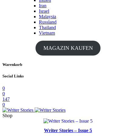
Indien
Iran
Israel
Malaysia
Russland
Thailand
Vietnam
MAGAZIN KAUFEN
Warenkorb
Social Links
0
0
147
0
Shop
Writer Stories – Issue 5