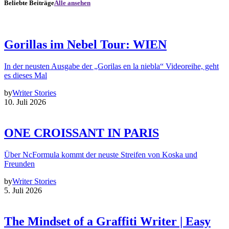
Beliebte Beiträge
Alle ansehen
Gorillas im Nebel Tour: WIEN
In der neusten Ausgabe der „Gorilas en la niebla“ Videoreihe, geht
es dieses Mal
by
Writer Stories
10. Juli 2026
ONE CROISSANT IN PARIS
Über NcFormula kommt der neuste Streifen von Koska und
Freunden
by
Writer Stories
5. Juli 2026
The Mindset of a Graffiti Writer | Easy