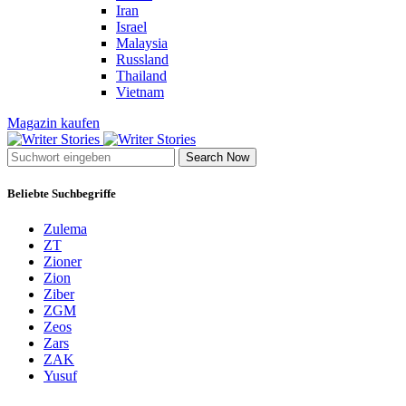
Iran
Israel
Malaysia
Russland
Thailand
Vietnam
Magazin kaufen
Search Now
Beliebte Suchbegriffe
Zulema
ZT
Zioner
Zion
Ziber
ZGM
Zeos
Zars
ZAK
Yusuf