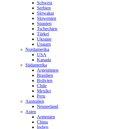
Schweiz
Serbien
Slowakai
Slowenien
Spanien
Tschechien
Türkei
Ukraine
Ungarn
Nordamerika
USA
Kanada
Südamerika
Argentinien
Brasilien
Bolivien
Chile
Mexiko
Peru
Australien
Neuseeland
Asien
Armenien
China
Indien