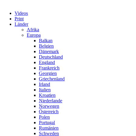
Videos
Print
Länder
Afrika
Europa
Balkan
Belgien
Dänemark
Deutschland
England
Frankreich
Georgien
Griechenland
Irland
Italien
Kroatien
Niederlande
Norwegen
Österreich
Polen
Portugal
Rumänien
Schweden