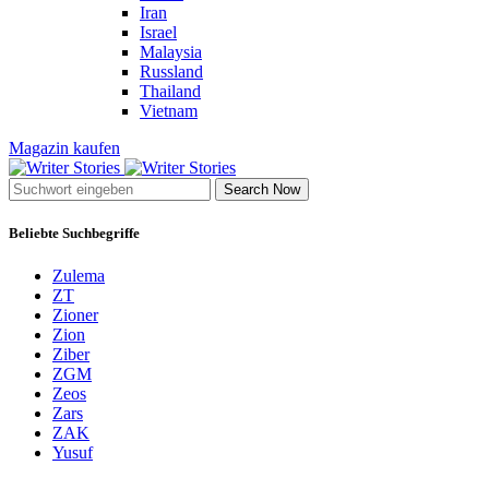
Iran
Israel
Malaysia
Russland
Thailand
Vietnam
Magazin kaufen
Search Now
Beliebte Suchbegriffe
Zulema
ZT
Zioner
Zion
Ziber
ZGM
Zeos
Zars
ZAK
Yusuf