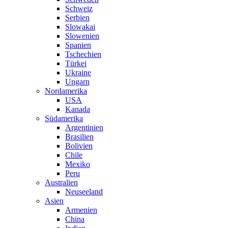
Schweiz
Serbien
Slowakai
Slowenien
Spanien
Tschechien
Türkei
Ukraine
Ungarn
Nordamerika
USA
Kanada
Südamerika
Argentinien
Brasilien
Bolivien
Chile
Mexiko
Peru
Australien
Neuseeland
Asien
Armenien
China