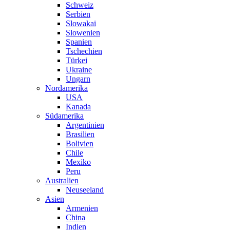
Schweiz
Serbien
Slowakai
Slowenien
Spanien
Tschechien
Türkei
Ukraine
Ungarn
Nordamerika
USA
Kanada
Südamerika
Argentinien
Brasilien
Bolivien
Chile
Mexiko
Peru
Australien
Neuseeland
Asien
Armenien
China
Indien