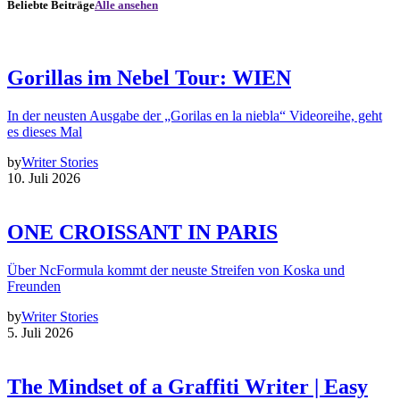
Beliebte Beiträge
Alle ansehen
Gorillas im Nebel Tour: WIEN
In der neusten Ausgabe der „Gorilas en la niebla“ Videoreihe, geht
es dieses Mal
by
Writer Stories
10. Juli 2026
ONE CROISSANT IN PARIS
Über NcFormula kommt der neuste Streifen von Koska und
Freunden
by
Writer Stories
5. Juli 2026
The Mindset of a Graffiti Writer | Easy