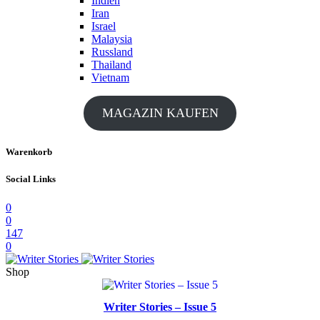
Indien
Iran
Israel
Malaysia
Russland
Thailand
Vietnam
MAGAZIN KAUFEN
Warenkorb
Social Links
0
0
147
0
Shop
Writer Stories – Issue 5