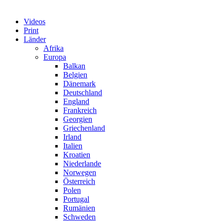
Videos
Print
Länder
Afrika
Europa
Balkan
Belgien
Dänemark
Deutschland
England
Frankreich
Georgien
Griechenland
Irland
Italien
Kroatien
Niederlande
Norwegen
Österreich
Polen
Portugal
Rumänien
Schweden