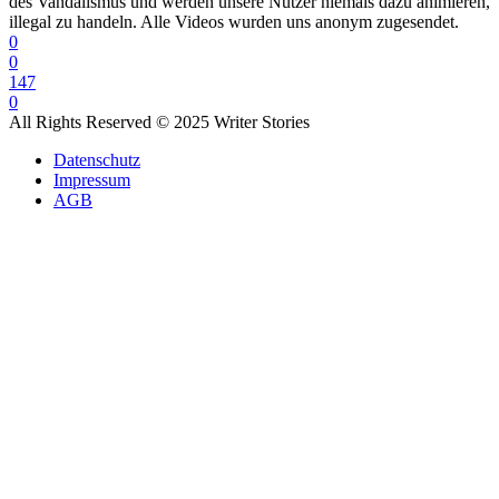
des Vandalismus und werden unsere Nutzer niemals dazu animieren,
illegal zu handeln. Alle Videos wurden uns anonym zugesendet.
0
0
147
0
All Rights Reserved © 2025 Writer Stories
Datenschutz
Impressum
AGB