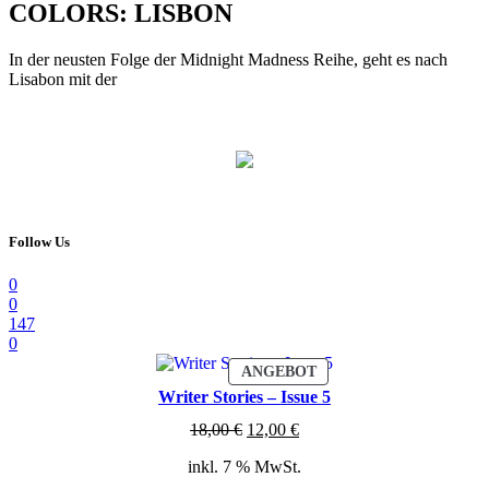
COLORS: LISBON
In der neusten Folge der Midnight Madness Reihe, geht es nach
Lisabon mit der
Follow Us
0
0
147
0
PRODUKT
ANGEBOT
IM
Writer Stories – Issue 5
ANGEBOT
Ursprünglicher
Aktueller
18,00
€
12,00
€
Preis
Preis
inkl. 7 % MwSt.
war:
ist:
18,00 €
12,00 €.