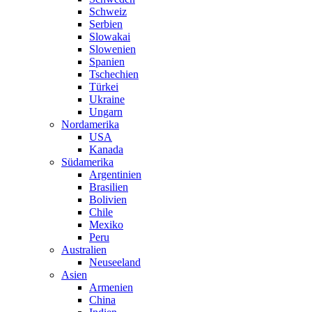
Schweiz
Serbien
Slowakai
Slowenien
Spanien
Tschechien
Türkei
Ukraine
Ungarn
Nordamerika
USA
Kanada
Südamerika
Argentinien
Brasilien
Bolivien
Chile
Mexiko
Peru
Australien
Neuseeland
Asien
Armenien
China