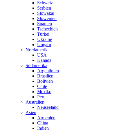
Schweiz
Serbien
Slowakai
Slowenien
Spanien
Tschechien
Türkei
Ukraine
Ungarn
Nordamerika
USA
Kanada
Südamerika
Argentinien
Brasilien
Bolivien
Chile
Mexiko
Peru
Australien
Neuseeland
Asien
Armenien
China
Indien