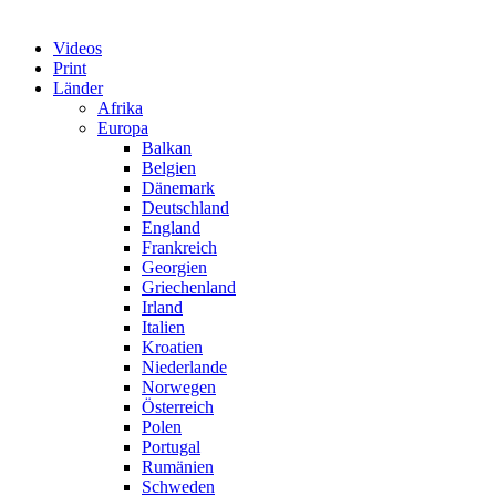
Videos
Print
Länder
Afrika
Europa
Balkan
Belgien
Dänemark
Deutschland
England
Frankreich
Georgien
Griechenland
Irland
Italien
Kroatien
Niederlande
Norwegen
Österreich
Polen
Portugal
Rumänien
Schweden