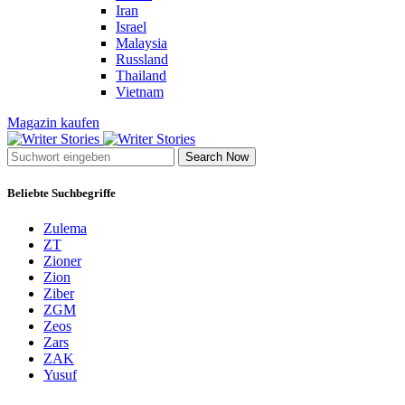
Iran
Israel
Malaysia
Russland
Thailand
Vietnam
Magazin kaufen
Search Now
Beliebte Suchbegriffe
Zulema
ZT
Zioner
Zion
Ziber
ZGM
Zeos
Zars
ZAK
Yusuf