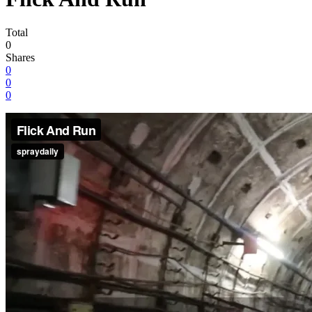
Total
0
Shares
0
0
0