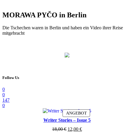
MORAWA PYČO in Berlin
Die Tschechen waren in Berlin und haben ein Video ihrer Reise
mitgebracht
Follow Us
0
0
147
0
PRODUKT
ANGEBOT
IM
Writer Stories – Issue 5
ANGEBOT
Ursprünglicher
Aktueller
18,00
€
12,00
€