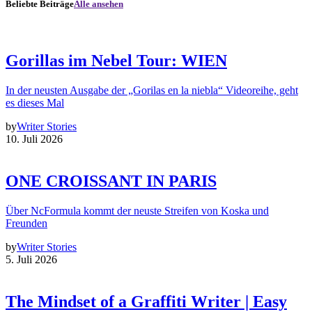
Beliebte Beiträge
Alle ansehen
Gorillas im Nebel Tour: WIEN
In der neusten Ausgabe der „Gorilas en la niebla“ Videoreihe, geht
es dieses Mal
by
Writer Stories
10. Juli 2026
ONE CROISSANT IN PARIS
Über NcFormula kommt der neuste Streifen von Koska und
Freunden
by
Writer Stories
5. Juli 2026
The Mindset of a Graffiti Writer | Easy