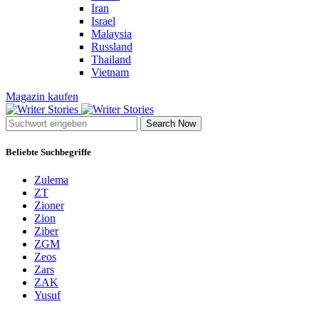
Iran
Israel
Malaysia
Russland
Thailand
Vietnam
Magazin kaufen
Search Now
Beliebte Suchbegriffe
Zulema
ZT
Zioner
Zion
Ziber
ZGM
Zeos
Zars
ZAK
Yusuf