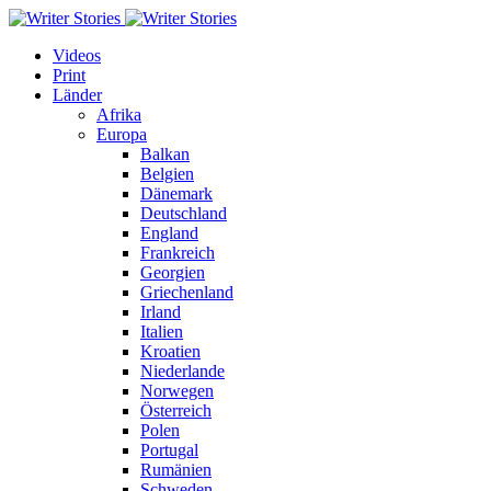
Videos
Print
Länder
Afrika
Europa
Balkan
Belgien
Dänemark
Deutschland
England
Frankreich
Georgien
Griechenland
Irland
Italien
Kroatien
Niederlande
Norwegen
Österreich
Polen
Portugal
Rumänien
Schweden