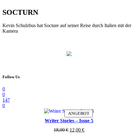
SOCTURN
Kevin Schulzbus hat Socture auf seiner Reise durch Italien mit der
Kamera
Follow Us
0
0
147
0
PRODUKT
ANGEBOT
IM
Writer Stories – Issue 5
ANGEBOT
Ursprünglicher
Aktueller
18,00
€
12,00
€
Preis
Preis