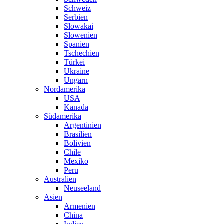
Schweiz
Serbien
Slowakai
Slowenien
Spanien
Tschechien
Türkei
Ukraine
Ungarn
Nordamerika
USA
Kanada
Südamerika
Argentinien
Brasilien
Bolivien
Chile
Mexiko
Peru
Australien
Neuseeland
Asien
Armenien
China