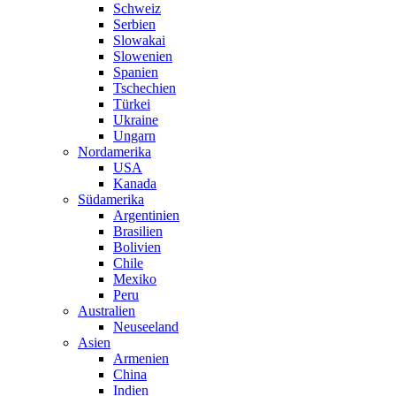
Schweiz
Serbien
Slowakai
Slowenien
Spanien
Tschechien
Türkei
Ukraine
Ungarn
Nordamerika
USA
Kanada
Südamerika
Argentinien
Brasilien
Bolivien
Chile
Mexiko
Peru
Australien
Neuseeland
Asien
Armenien
China
Indien