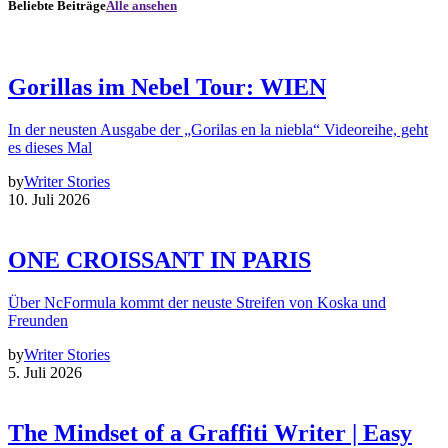
Beliebte Beiträge
Alle ansehen
Gorillas im Nebel Tour: WIEN
In der neusten Ausgabe der „Gorilas en la niebla“ Videoreihe, geht
es dieses Mal
by
Writer Stories
10. Juli 2026
ONE CROISSANT IN PARIS
Über NcFormula kommt der neuste Streifen von Koska und
Freunden
by
Writer Stories
5. Juli 2026
The Mindset of a Graffiti Writer | Easy