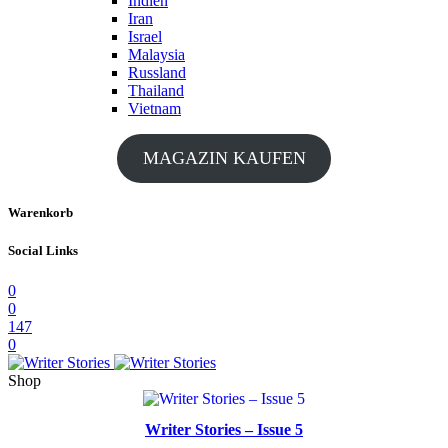
Indien
Iran
Israel
Malaysia
Russland
Thailand
Vietnam
MAGAZIN KAUFEN
Warenkorb
Social Links
0
0
147
0
Shop
Writer Stories – Issue 5