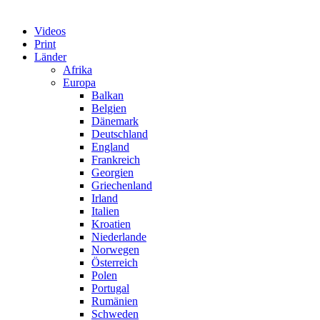
Videos
Print
Länder
Afrika
Europa
Balkan
Belgien
Dänemark
Deutschland
England
Frankreich
Georgien
Griechenland
Irland
Italien
Kroatien
Niederlande
Norwegen
Österreich
Polen
Portugal
Rumänien
Schweden