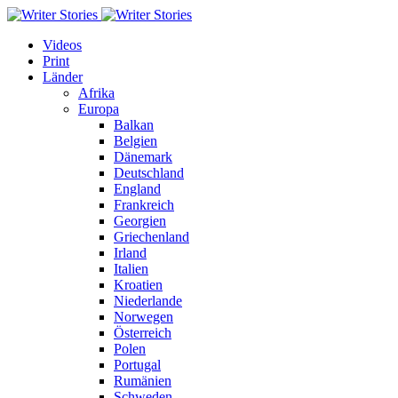
Videos
Print
Länder
Afrika
Europa
Balkan
Belgien
Dänemark
Deutschland
England
Frankreich
Georgien
Griechenland
Irland
Italien
Kroatien
Niederlande
Norwegen
Österreich
Polen
Portugal
Rumänien
Schweden