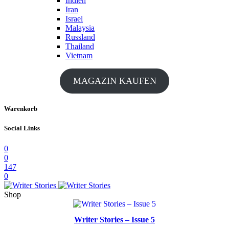
Indien
Iran
Israel
Malaysia
Russland
Thailand
Vietnam
MAGAZIN KAUFEN
Warenkorb
Social Links
0
0
147
0
Shop
Writer Stories – Issue 5