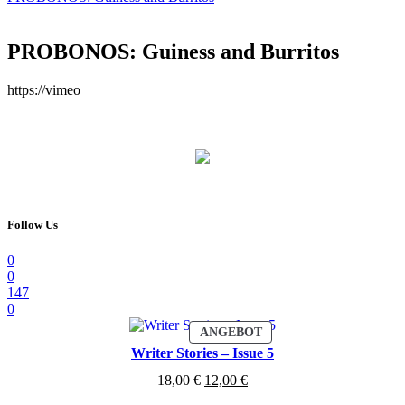
PROBONOS: Guiness and Burritos
https://vimeo
Follow Us
0
0
147
0
PRODUKT
ANGEBOT
IM
Writer Stories – Issue 5
ANGEBOT
Ursprünglicher
Aktueller
18,00
€
12,00
€
Preis
Preis