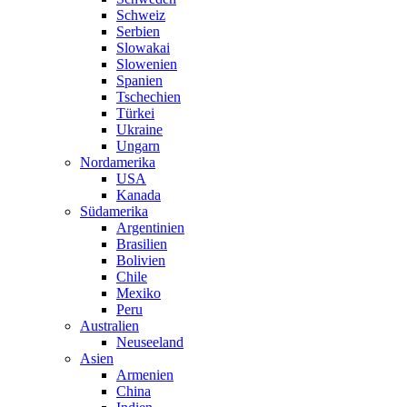
Schweiz
Serbien
Slowakai
Slowenien
Spanien
Tschechien
Türkei
Ukraine
Ungarn
Nordamerika
USA
Kanada
Südamerika
Argentinien
Brasilien
Bolivien
Chile
Mexiko
Peru
Australien
Neuseeland
Asien
Armenien
China