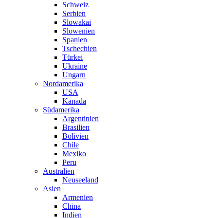
Schweiz
Serbien
Slowakai
Slowenien
Spanien
Tschechien
Türkei
Ukraine
Ungarn
Nordamerika
USA
Kanada
Südamerika
Argentinien
Brasilien
Bolivien
Chile
Mexiko
Peru
Australien
Neuseeland
Asien
Armenien
China
Indien