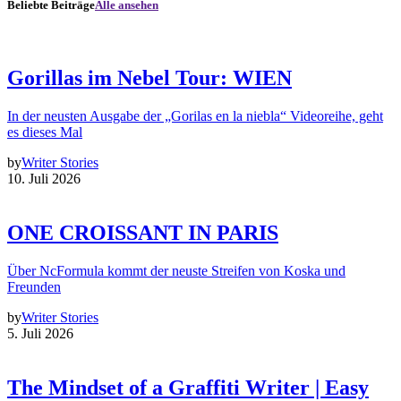
Beliebte Beiträge
Alle ansehen
Gorillas im Nebel Tour: WIEN
In der neusten Ausgabe der „Gorilas en la niebla“ Videoreihe, geht
es dieses Mal
by
Writer Stories
10. Juli 2026
ONE CROISSANT IN PARIS
Über NcFormula kommt der neuste Streifen von Koska und
Freunden
by
Writer Stories
5. Juli 2026
The Mindset of a Graffiti Writer | Easy