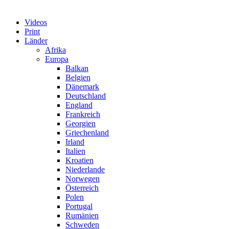
Videos
Print
Länder
Afrika
Europa
Balkan
Belgien
Dänemark
Deutschland
England
Frankreich
Georgien
Griechenland
Irland
Italien
Kroatien
Niederlande
Norwegen
Österreich
Polen
Portugal
Rumänien
Schweden