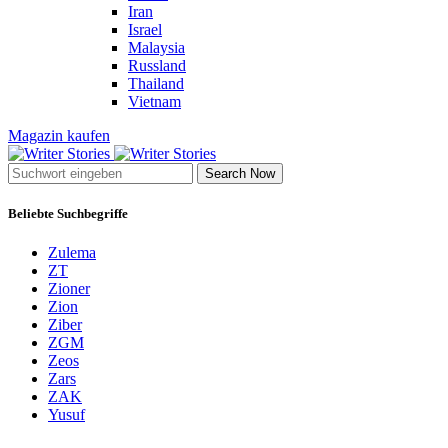
Iran
Israel
Malaysia
Russland
Thailand
Vietnam
Magazin kaufen
Search Now
Beliebte Suchbegriffe
Zulema
ZT
Zioner
Zion
Ziber
ZGM
Zeos
Zars
ZAK
Yusuf