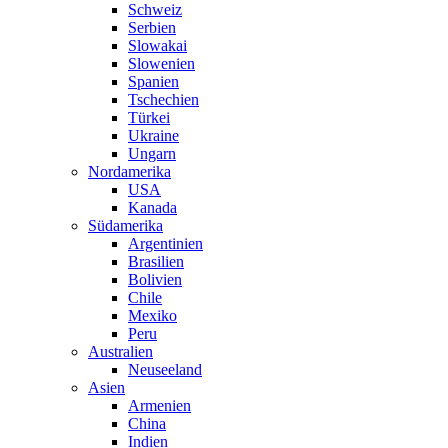
Schweiz
Serbien
Slowakai
Slowenien
Spanien
Tschechien
Türkei
Ukraine
Ungarn
Nordamerika
USA
Kanada
Südamerika
Argentinien
Brasilien
Bolivien
Chile
Mexiko
Peru
Australien
Neuseeland
Asien
Armenien
China
Indien