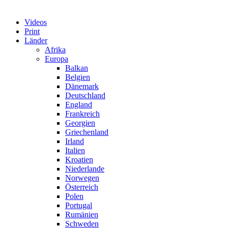
Videos
Print
Länder
Afrika
Europa
Balkan
Belgien
Dänemark
Deutschland
England
Frankreich
Georgien
Griechenland
Irland
Italien
Kroatien
Niederlande
Norwegen
Österreich
Polen
Portugal
Rumänien
Schweden