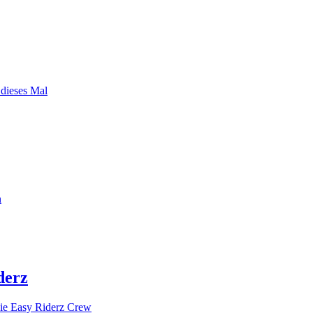
 dieses Mal
n
derz
ie Easy Riderz Crew