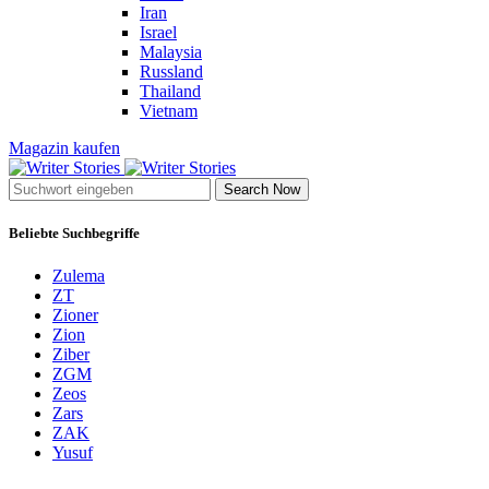
Iran
Israel
Malaysia
Russland
Thailand
Vietnam
Magazin kaufen
Search Now
Beliebte Suchbegriffe
Zulema
ZT
Zioner
Zion
Ziber
ZGM
Zeos
Zars
ZAK
Yusuf