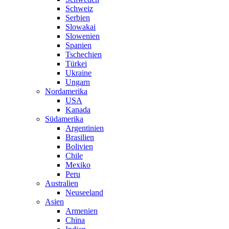
Schweiz
Serbien
Slowakai
Slowenien
Spanien
Tschechien
Türkei
Ukraine
Ungarn
Nordamerika
USA
Kanada
Südamerika
Argentinien
Brasilien
Bolivien
Chile
Mexiko
Peru
Australien
Neuseeland
Asien
Armenien
China