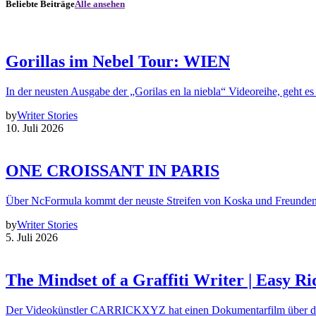
Beliebte Beiträge
Alle ansehen
Gorillas im Nebel Tour: WIEN
In der neusten Ausgabe der „Gorilas en la niebla“ Videoreihe, geht es
by
Writer Stories
10. Juli 2026
ONE CROISSANT IN PARIS
Über NcFormula kommt der neuste Streifen von Koska und Freunde
by
Writer Stories
5. Juli 2026
The Mindset of a Graffiti Writer | Easy Ri
Der Videokünstler CARRICKXYZ hat einen Dokumentarfilm über d