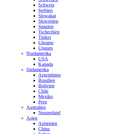
Schweiz
Serbien
Slowakai
Slowenien
Spanien
Tschechien
Türkei
Ukraine
Ungarn
Nordamerika
USA
Kanada
Südamerika
Argentinien
Brasilien
Bolivien
Chile
Mexiko
Peru
Australien
Neuseeland
Asien
Armenien
China