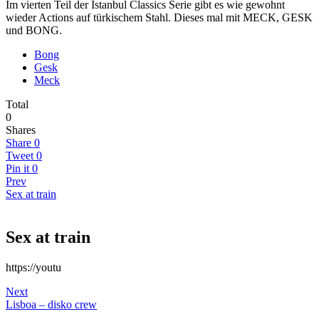
Im vierten Teil der Istanbul Classics Serie gibt es wie gewohnt
wieder Actions auf türkischem Stahl. Dieses mal mit MECK, GESK
und BONG.
Bong
Gesk
Meck
Total
0
Shares
Share
0
Tweet
0
Pin it
0
Prev
Sex at train
Sex at train
https://youtu
Next
Lisboa – disko crew