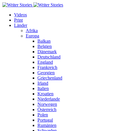
Videos
Print
Länder
Afrika
Europa
Balkan
Belgien
Dänemark
Deutschland
England
Frankreich
Georgien
Griechenland
Irland
Italien
Kroatien
Niederlande
Norwegen
Österreich
Polen
Portugal
Rumänien
Schweden