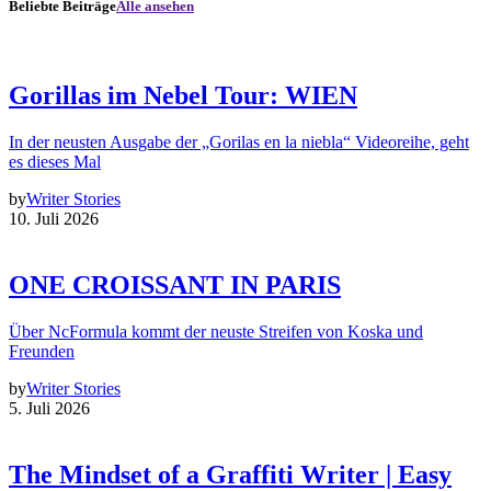
Beliebte Beiträge
Alle ansehen
Gorillas im Nebel Tour: WIEN
In der neusten Ausgabe der „Gorilas en la niebla“ Videoreihe, geht
es dieses Mal
by
Writer Stories
10. Juli 2026
ONE CROISSANT IN PARIS
Über NcFormula kommt der neuste Streifen von Koska und
Freunden
by
Writer Stories
5. Juli 2026
The Mindset of a Graffiti Writer | Easy