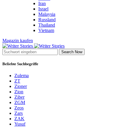
Iran
Israel
Malaysia
Russland
Thailand
Vietnam
Magazin kaufen
Search Now
Beliebte Suchbegriffe
Zulema
ZT
Zioner
Zion
Ziber
ZGM
Zeos
Zars
ZAK
Yusuf