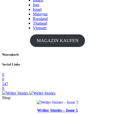
Indien
Iran
Israel
Malaysia
Russland
Thailand
Vietnam
MAGAZIN KAUFEN
Warenkorb
Social Links
0
0
147
0
Shop
Writer Stories – Issue 5