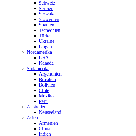
Schweiz
Serbien
Slowakai
Slowenien
Spanien
Tschechien
Türkei
Ukraine
Ungarn
Nordamerika
USA
Kanada
Südamerika
Argentinien
Brasilien
Bolivien
Chile
Mexiko
Peru
Australien
Neuseeland
Asien
Armenien
China
Indien