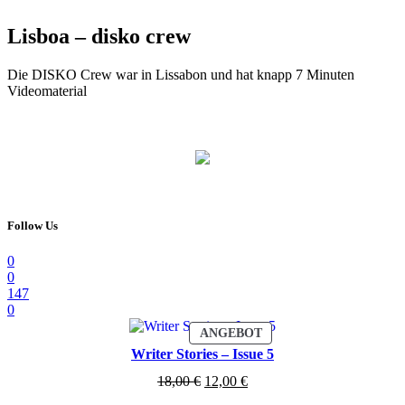
Lisboa – disko crew
Die DISKO Crew war in Lissabon und hat knapp 7 Minuten
Videomaterial
Follow Us
0
0
147
0
PRODUKT
ANGEBOT
IM
Writer Stories – Issue 5
ANGEBOT
Ursprünglicher
Aktueller
18,00
€
12,00
€
Preis
Preis