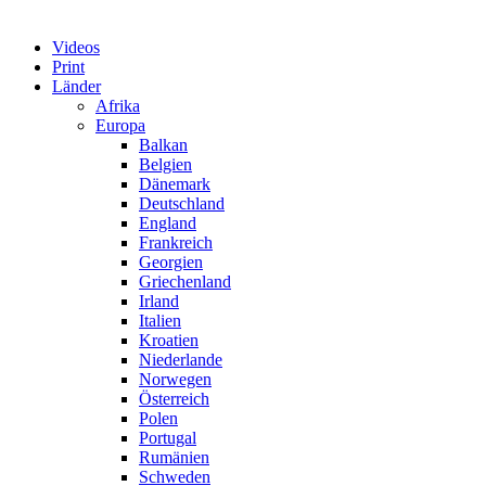
Videos
Print
Länder
Afrika
Europa
Balkan
Belgien
Dänemark
Deutschland
England
Frankreich
Georgien
Griechenland
Irland
Italien
Kroatien
Niederlande
Norwegen
Österreich
Polen
Portugal
Rumänien
Schweden