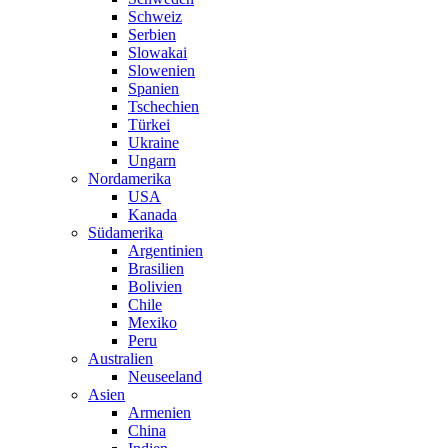
Schweiz
Serbien
Slowakai
Slowenien
Spanien
Tschechien
Türkei
Ukraine
Ungarn
Nordamerika
USA
Kanada
Südamerika
Argentinien
Brasilien
Bolivien
Chile
Mexiko
Peru
Australien
Neuseeland
Asien
Armenien
China