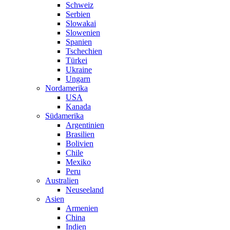
Schweiz
Serbien
Slowakai
Slowenien
Spanien
Tschechien
Türkei
Ukraine
Ungarn
Nordamerika
USA
Kanada
Südamerika
Argentinien
Brasilien
Bolivien
Chile
Mexiko
Peru
Australien
Neuseeland
Asien
Armenien
China
Indien