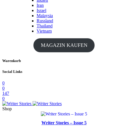
Indien
Iran
Israel
Malaysia
Russland
Thailand
Vietnam
MAGAZIN KAUFEN
Warenkorb
Social Links
0
0
147
0
Shop
Writer Stories – Issue 5