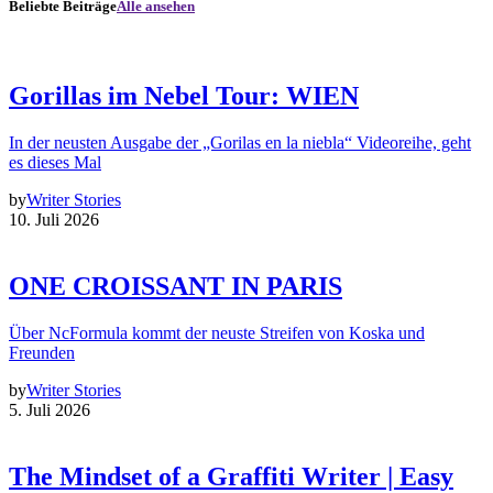
Beliebte Beiträge
Alle ansehen
Gorillas im Nebel Tour: WIEN
In der neusten Ausgabe der „Gorilas en la niebla“ Videoreihe, geht
es dieses Mal
by
Writer Stories
10. Juli 2026
ONE CROISSANT IN PARIS
Über NcFormula kommt der neuste Streifen von Koska und
Freunden
by
Writer Stories
5. Juli 2026
The Mindset of a Graffiti Writer | Easy