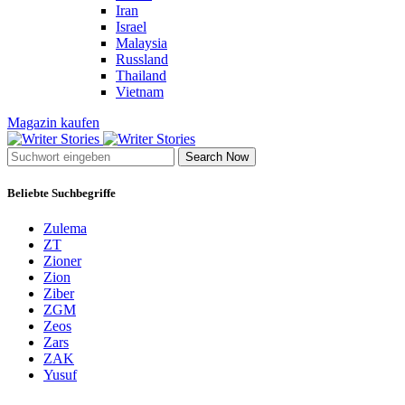
Iran
Israel
Malaysia
Russland
Thailand
Vietnam
Magazin kaufen
Search Now
Beliebte Suchbegriffe
Zulema
ZT
Zioner
Zion
Ziber
ZGM
Zeos
Zars
ZAK
Yusuf