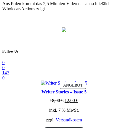
Aus Polen kommt das 2,5 Minuten Video das ausschließlich
Wholecar-Actions zeigt
Follow Us
0
0
147
0
PRODUKT
ANGEBOT
IM
Writer Stories – Issue 5
ANGEBOT
Ursprünglicher
Aktueller
18,00
€
12,00
€
Preis
Preis
inkl. 7 % MwSt.
war:
ist:
18,00 €
12,00 €.
zzgl.
Versandkosten