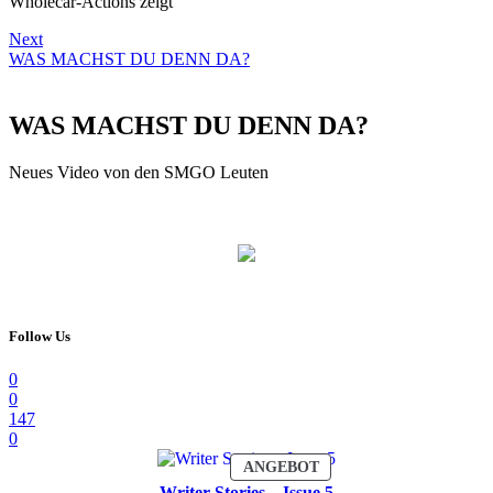
Wholecar-Actions zeigt
Next
WAS MACHST DU DENN DA?
WAS MACHST DU DENN DA?
Neues Video von den SMGO Leuten
Follow Us
0
0
147
0
PRODUKT
ANGEBOT
IM
Writer Stories – Issue 5