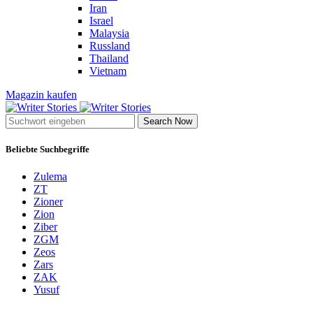
Iran
Israel
Malaysia
Russland
Thailand
Vietnam
Magazin kaufen
Search Now
Beliebte Suchbegriffe
Zulema
ZT
Zioner
Zion
Ziber
ZGM
Zeos
Zars
ZAK
Yusuf