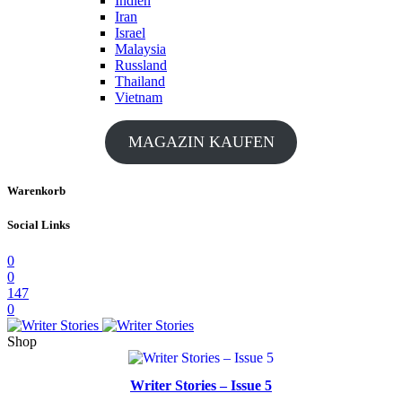
Indien
Iran
Israel
Malaysia
Russland
Thailand
Vietnam
MAGAZIN KAUFEN
Warenkorb
Social Links
0
0
147
0
Shop
Writer Stories – Issue 5