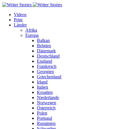
Videos
Print
Länder
Afrika
Europa
Balkan
Belgien
Dänemark
Deutschland
England
Frankreich
Georgien
Griechenland
Irland
Italien
Kroatien
Niederlande
Norwegen
Österreich
Polen
Portugal
Rumänien
Schweden