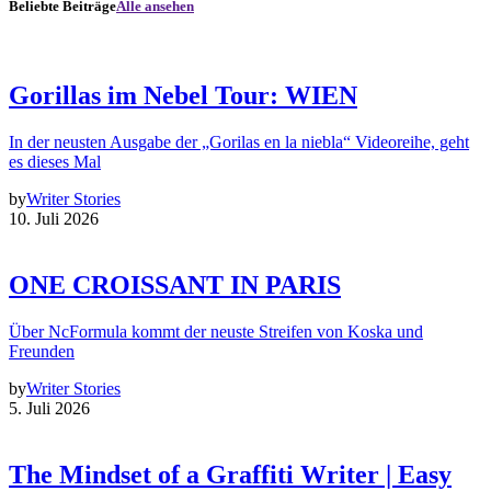
Beliebte Beiträge
Alle ansehen
Gorillas im Nebel Tour: WIEN
In der neusten Ausgabe der „Gorilas en la niebla“ Videoreihe, geht
es dieses Mal
by
Writer Stories
10. Juli 2026
ONE CROISSANT IN PARIS
Über NcFormula kommt der neuste Streifen von Koska und
Freunden
by
Writer Stories
5. Juli 2026
The Mindset of a Graffiti Writer | Easy