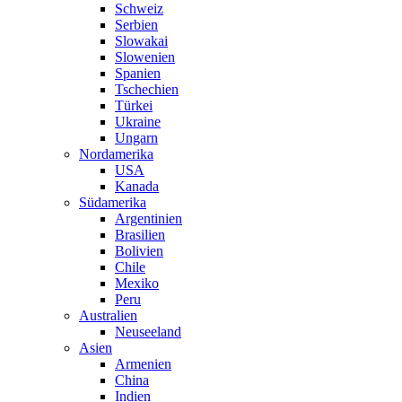
Schweiz
Serbien
Slowakai
Slowenien
Spanien
Tschechien
Türkei
Ukraine
Ungarn
Nordamerika
USA
Kanada
Südamerika
Argentinien
Brasilien
Bolivien
Chile
Mexiko
Peru
Australien
Neuseeland
Asien
Armenien
China
Indien