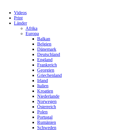
Videos
Print
Länder
Afrika
Europa
Balkan
Belgien
Dänemark
Deutschland
England
Frankreich
Georgien
Griechenland
Irland
Italien
Kroatien
Niederlande
Norwegen
Österreich
Polen
Portugal
Rumänien
Schweden