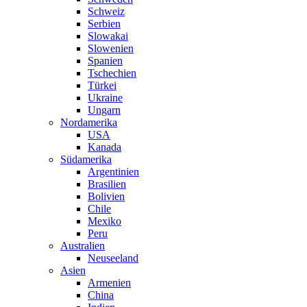
Schweiz
Serbien
Slowakai
Slowenien
Spanien
Tschechien
Türkei
Ukraine
Ungarn
Nordamerika
USA
Kanada
Südamerika
Argentinien
Brasilien
Bolivien
Chile
Mexiko
Peru
Australien
Neuseeland
Asien
Armenien
China