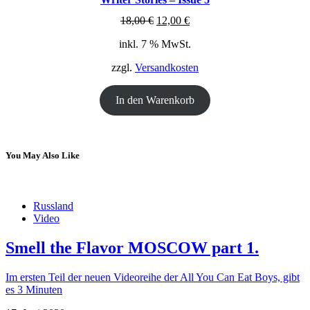
ANGEBOT
Ursprünglicher
Aktueller
18,00
€
12,00
€
Preis
Preis
inkl. 7 % MwSt.
war:
ist:
18,00 €
12,00 €.
zzgl.
Versandkosten
In den Warenkorb
You May Also Like
Russland
Video
Smell the Flavor MOSCOW part 1.
Im ersten Teil der neuen Videoreihe der All You Can Eat Boys, gibt
es 3 Minuten