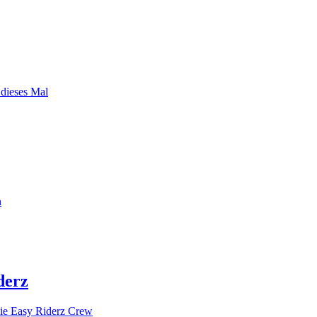
 dieses Mal
n
derz
ie Easy Riderz Crew