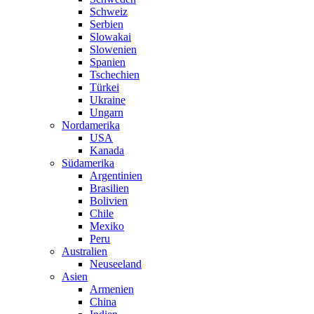
Schweiz
Serbien
Slowakai
Slowenien
Spanien
Tschechien
Türkei
Ukraine
Ungarn
Nordamerika
USA
Kanada
Südamerika
Argentinien
Brasilien
Bolivien
Chile
Mexiko
Peru
Australien
Neuseeland
Asien
Armenien
China