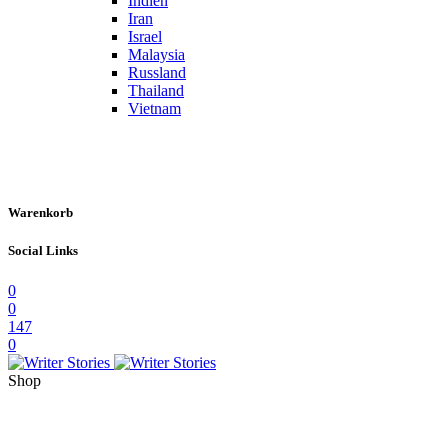
Indien
Iran
Israel
Malaysia
Russland
Thailand
Vietnam
Warenkorb
Social Links
0
0
147
0
Shop