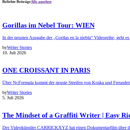
Beliebte Beiträge
Alle ansehen
Gorillas im Nebel Tour: WIEN
In der neusten Ausgabe der „Gorilas en la niebla“ Videoreihe, geht es
by
Writer Stories
10. Juli 2026
ONE CROISSANT IN PARIS
Über NcFormula kommt der neuste Streifen von Koska und Freunde
by
Writer Stories
5. Juli 2026
The Mindset of a Graffiti Writer | Easy Ri
Der Videokünstler CARRICKXYZ hat einen Dokumentarfilm über d