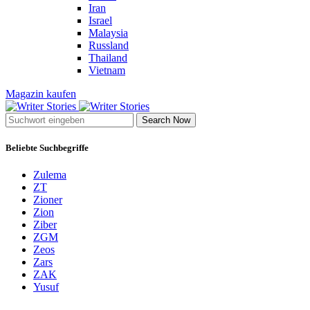
Iran
Israel
Malaysia
Russland
Thailand
Vietnam
Magazin kaufen
Search Now
Beliebte Suchbegriffe
Zulema
ZT
Zioner
Zion
Ziber
ZGM
Zeos
Zars
ZAK
Yusuf