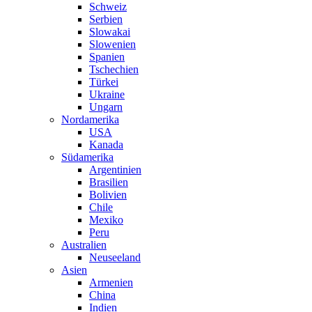
Schweiz
Serbien
Slowakai
Slowenien
Spanien
Tschechien
Türkei
Ukraine
Ungarn
Nordamerika
USA
Kanada
Südamerika
Argentinien
Brasilien
Bolivien
Chile
Mexiko
Peru
Australien
Neuseeland
Asien
Armenien
China
Indien