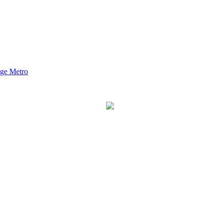
nge Metro
2