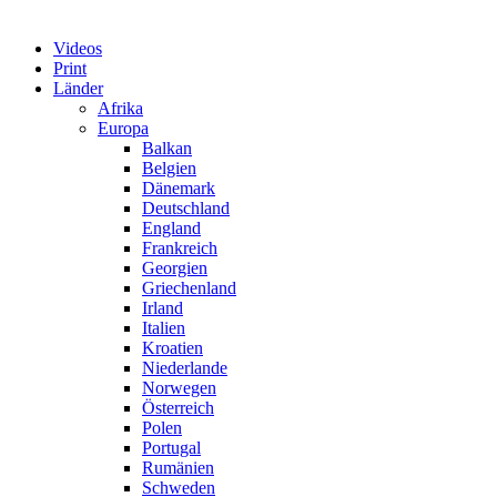
Videos
Print
Länder
Afrika
Europa
Balkan
Belgien
Dänemark
Deutschland
England
Frankreich
Georgien
Griechenland
Irland
Italien
Kroatien
Niederlande
Norwegen
Österreich
Polen
Portugal
Rumänien
Schweden