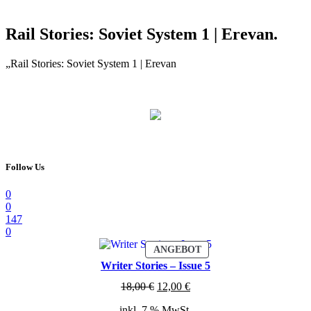
Rail Stories: Soviet System 1 | Erevan.
„Rail Stories: Soviet System 1 | Erevan
Follow Us
0
0
147
0
PRODUKT
ANGEBOT
IM
Writer Stories – Issue 5
ANGEBOT
Ursprünglicher
Aktueller
18,00
€
12,00
€
Preis
Preis
inkl. 7 % MwSt.
war:
ist: