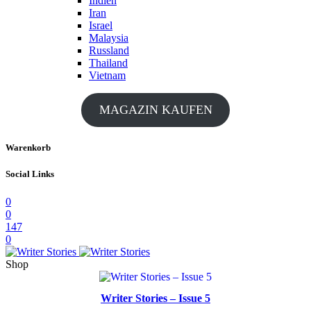
Indien
Iran
Israel
Malaysia
Russland
Thailand
Vietnam
MAGAZIN KAUFEN
Warenkorb
Social Links
0
0
147
0
Shop
Writer Stories – Issue 5