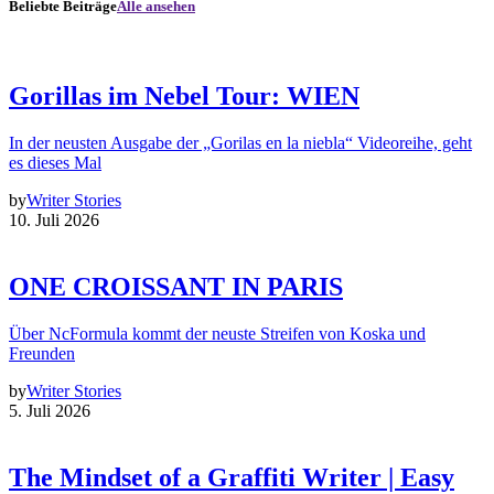
Beliebte Beiträge
Alle ansehen
Gorillas im Nebel Tour: WIEN
In der neusten Ausgabe der „Gorilas en la niebla“ Videoreihe, geht
es dieses Mal
by
Writer Stories
10. Juli 2026
ONE CROISSANT IN PARIS
Über NcFormula kommt der neuste Streifen von Koska und
Freunden
by
Writer Stories
5. Juli 2026
The Mindset of a Graffiti Writer | Easy