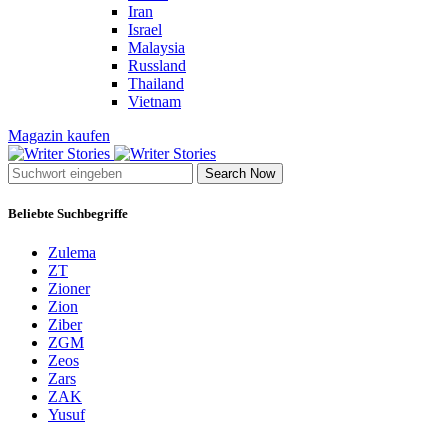
Iran
Israel
Malaysia
Russland
Thailand
Vietnam
Magazin kaufen
Search Now
Beliebte Suchbegriffe
Zulema
ZT
Zioner
Zion
Ziber
ZGM
Zeos
Zars
ZAK
Yusuf