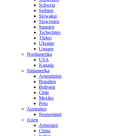
Schweiz
Serbien
Slowakai
Slowenien
Spanien
Tschechien
Türkei
Ukraine
Ungarn
Nordamerika
USA
Kanada
Südamerika
Argentinien
Brasilien
Bolivien
Chile
Mexiko
Peru
Australien
Neuseeland
Asien
Armenien
China