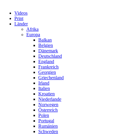
Videos
Print
Länder
Afrika
Europa
Balkan
Belgien
Dänemark
Deutschland
England
Frankreich
Georgien
Griechenland
Irland
Italien
Kroatien
Niederlande
Norwegen
Österreich
Polen
Portugal
Rumänien
Schweden