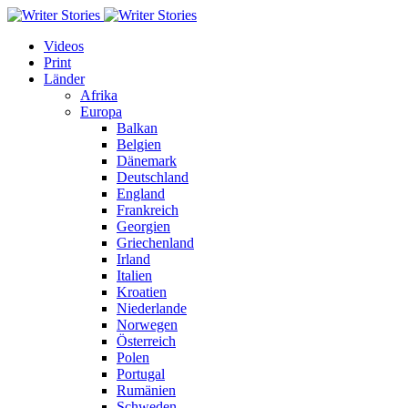
Videos
Print
Länder
Afrika
Europa
Balkan
Belgien
Dänemark
Deutschland
England
Frankreich
Georgien
Griechenland
Irland
Italien
Kroatien
Niederlande
Norwegen
Österreich
Polen
Portugal
Rumänien
Schweden