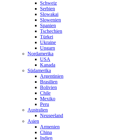
Schweiz
Serbien
Slowakai
Slowenien
Spanien
Tschechien
Türkei
Ukraine
Ungarn
Nordamerika
USA
Kanada
Südamerika
Argentinien
Brasilien
Bolivien
Chile
Mexiko
Peru
Australien
Neuseeland
Asien
Armenien
China
Indien