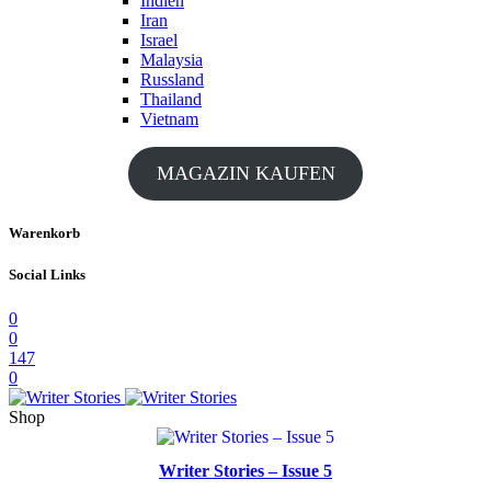
Indien
Iran
Israel
Malaysia
Russland
Thailand
Vietnam
MAGAZIN KAUFEN
Warenkorb
Social Links
0
0
147
0
Shop
Writer Stories – Issue 5