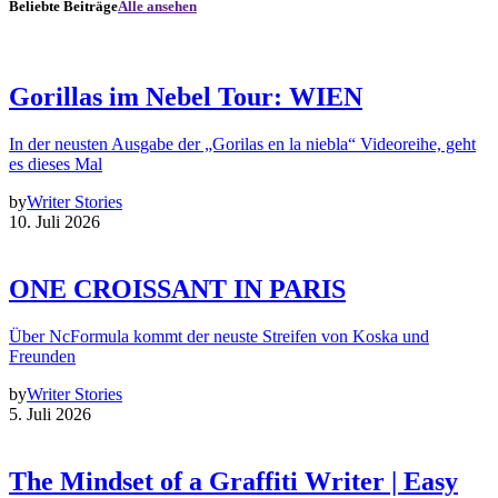
Beliebte Beiträge
Alle ansehen
Gorillas im Nebel Tour: WIEN
In der neusten Ausgabe der „Gorilas en la niebla“ Videoreihe, geht
es dieses Mal
by
Writer Stories
10. Juli 2026
ONE CROISSANT IN PARIS
Über NcFormula kommt der neuste Streifen von Koska und
Freunden
by
Writer Stories
5. Juli 2026
The Mindset of a Graffiti Writer | Easy