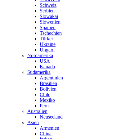
Schweiz
Serbien
Slowakai
Slowenien
Spanien
Tschechien
Türkei
Ukraine
Ungarn
Nordamerika
USA
Kanada
Südamerika
Argentinien
Brasilien
Bolivien
Chile
Mexiko
Peru
Australien
Neuseeland
Asien
Armenien
China