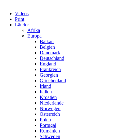
Videos
Print
Länder
Afrika
Europa
Balkan
Belgien
Dänemark
Deutschland
England
Frankreich
Georgien
Griechenland
Irland
Italien
Kroatien
Niederlande
Norwegen
Österreich
Polen
Portugal
Rumänien
Schweden