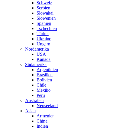
Schweiz
Serbien
Slowakai
Slowenien
Spanien
Tschechien
Türkei
Ukraine
Ungarn
Nordamerika
USA
Kanada
Südamerika
Argentinien
Brasilien
Bolivien
Chile
Mexiko
Peru
Australien
Neuseeland
Asien
Armenien
China
Indien