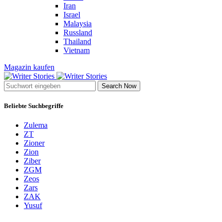
Iran
Israel
Malaysia
Russland
Thailand
Vietnam
Magazin kaufen
Search Now
Beliebte Suchbegriffe
Zulema
ZT
Zioner
Zion
Ziber
ZGM
Zeos
Zars
ZAK
Yusuf