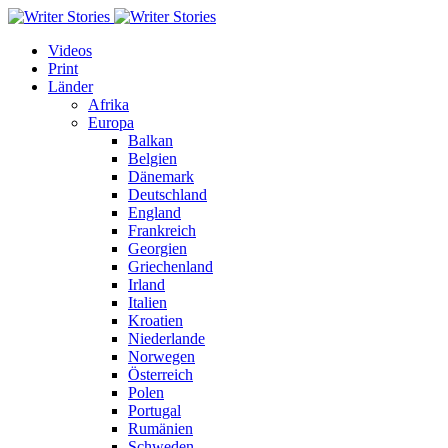
Videos
Print
Länder
Afrika
Europa
Balkan
Belgien
Dänemark
Deutschland
England
Frankreich
Georgien
Griechenland
Irland
Italien
Kroatien
Niederlande
Norwegen
Österreich
Polen
Portugal
Rumänien
Schweden