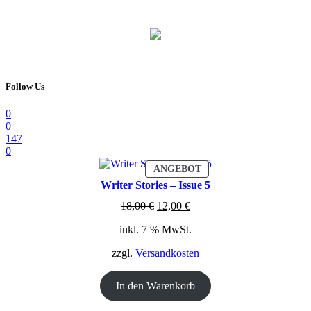
Follow Us
0
0
147
0
PRODUKT
ANGEBOT
IM
Writer Stories – Issue 5
ANGEBOT
Ursprünglicher
Aktueller
18,00
€
12,00
€
Preis
Preis
inkl. 7 % MwSt.
war:
ist:
18,00 €
12,00 €.
zzgl.
Versandkosten
In den Warenkorb