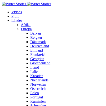
Videos
Print
Länder
Afrika
Europa
Balkan
Belgien
Dänemark
Deutschland
England
Frankreich
Georgien
Griechenland
Irland
Italien
Kroatien
Niederlande
Norwegen
Österreich
Polen
Portugal
Rumänien
Schweden