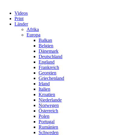
Videos
Print
Länder
Afrika
Europa
Balkan
Belgien
Dänemark
Deutschland
England
Frankreich
Georgien
Griechenland
Irland
Italien
Kroatien
Niederlande
Norwegen
Österreich
Polen
Portugal
Rumänien
Schweden