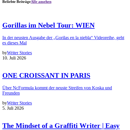
Beliebte Beiträge
Alle ansehen
Gorillas im Nebel Tour: WIEN
In der neusten Ausgabe der „Gorilas en la niebla“ Videoreihe, geht
es dieses Mal
by
Writer Stories
10. Juli 2026
ONE CROISSANT IN PARIS
Über NcFormula kommt der neuste Streifen von Koska und
Freunden
by
Writer Stories
5. Juli 2026
The Mindset of a Graffiti Writer | Easy