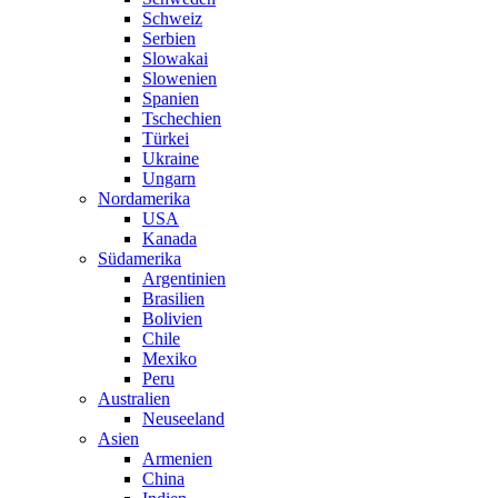
Schweiz
Serbien
Slowakai
Slowenien
Spanien
Tschechien
Türkei
Ukraine
Ungarn
Nordamerika
USA
Kanada
Südamerika
Argentinien
Brasilien
Bolivien
Chile
Mexiko
Peru
Australien
Neuseeland
Asien
Armenien
China