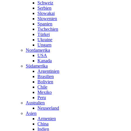
Schweiz
Serbien
Slowakai
Slowenien
Spanien
Tschechien
Türkei
Ukraine
Ungarn
Nordamerika
USA
Kanada
Südamerika
Argentinien
Brasilien
Bolivien
Chile
Mexiko
Peru
Australien
Neuseeland
Asien
Armenien
China
Indien