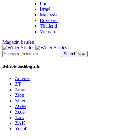
Iran
Israel
Malaysia
Russland
Thailand
Vietnam
Magazin kaufen
Search Now
Beliebte Suchbegriffe
Zulema
ZT
Zioner
Zion
Ziber
ZGM
Zeos
Zars
ZAK
Yusuf