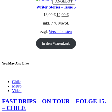
PRODUKT
ANGEBOT
IM
Writer Stories – Issue 5
ANGEBOT
Ursprünglicher
Aktueller
18,00
€
12,00
€
Preis
Preis
inkl. 7 % MwSt.
war:
ist:
18,00 €
12,00 €.
zzgl.
Versandkosten
In den Warenkorb
You May Also Like
Chile
Metro
Video
FAST DRIPS – ON TOUR – FOLGE 15.
– CHILE