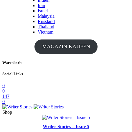
Indien
Iran
Israel
Malaysia
Russland
Thailand
Vietnam
MAGAZIN KAUFEN
Warenkorb
Social Links
0
0
147
0
Shop
Writer Stories – Issue 5