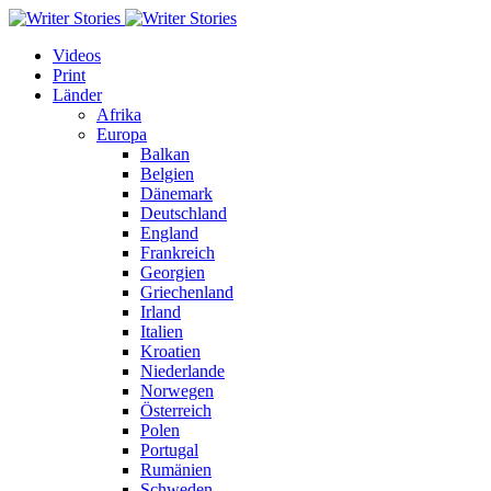
Videos
Print
Länder
Afrika
Europa
Balkan
Belgien
Dänemark
Deutschland
England
Frankreich
Georgien
Griechenland
Irland
Italien
Kroatien
Niederlande
Norwegen
Österreich
Polen
Portugal
Rumänien
Schweden