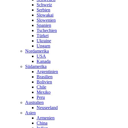
Schweiz
Serbien
Slowakai
Slowenien
Spanien
Tschechien
Türkei
Ukraine
Ungarn
Nordamerika
USA
Kanada
Südamerika
Argentinien
Brasilien
Bolivien
Chile
Mexiko
Peru
Australien
Neuseeland
Asien
Armenien
China