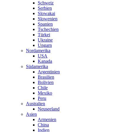
Schweiz
Serbien
Slowakai
Slowenien
Spanien
Tschechien
Türkei
Ukraine
Ungarn
Nordamerika
USA
Kanada
Südamerika
Argentinien
Brasilien
Bolivien
Chile
Mexiko
Peru
Australien
Neuseeland
Asien
Armenien
China
Indien