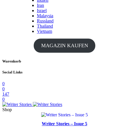
Indien
Iran
Israel
Malaysia
Russland
Thailand
Vietnam
MAGAZIN KAUFEN
Warenkorb
Social Links
0
0
147
0
Shop
Writer Stories – Issue 5