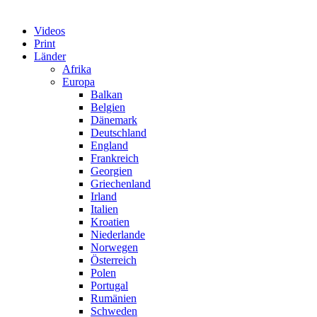
Videos
Print
Länder
Afrika
Europa
Balkan
Belgien
Dänemark
Deutschland
England
Frankreich
Georgien
Griechenland
Irland
Italien
Kroatien
Niederlande
Norwegen
Österreich
Polen
Portugal
Rumänien
Schweden