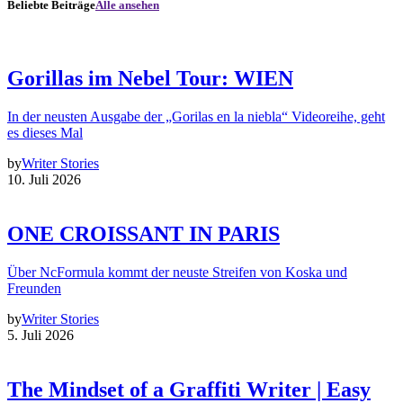
Beliebte Beiträge
Alle ansehen
Gorillas im Nebel Tour: WIEN
In der neusten Ausgabe der „Gorilas en la niebla“ Videoreihe, geht
es dieses Mal
by
Writer Stories
10. Juli 2026
ONE CROISSANT IN PARIS
Über NcFormula kommt der neuste Streifen von Koska und
Freunden
by
Writer Stories
5. Juli 2026
The Mindset of a Graffiti Writer | Easy