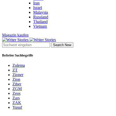
Iran
Israel
Malaysia
Russland
Thailand
Vietnam
Magazin kaufen
Search Now
Beliebte Suchbegriffe
Zulema
ZT
Zioner
Zion
Ziber
ZGM
Zeos
Zars
ZAK
Yusuf