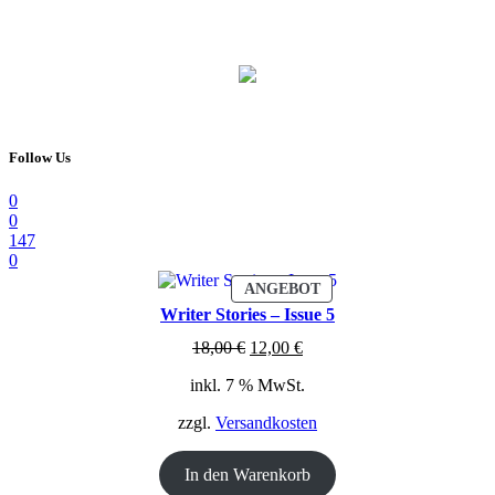
Follow Us
0
0
147
0
PRODUKT
ANGEBOT
IM
Writer Stories – Issue 5
ANGEBOT
Ursprünglicher
Aktueller
18,00
€
12,00
€
Preis
Preis
inkl. 7 % MwSt.
war:
ist:
18,00 €
12,00 €.
zzgl.
Versandkosten
In den Warenkorb