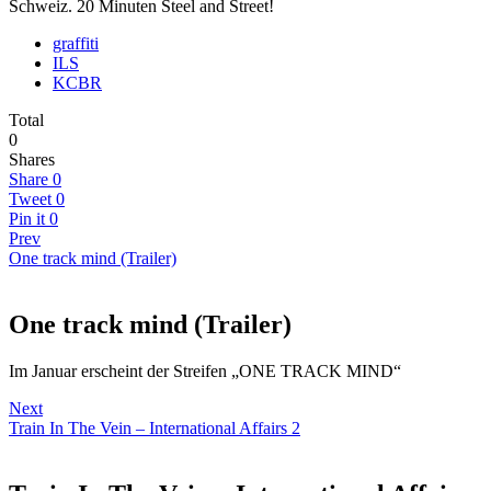
Schweiz. 20 Minuten Steel and Street!
graffiti
ILS
KCBR
Total
0
Shares
Share
0
Tweet
0
Pin it
0
Prev
One track mind (Trailer)
One track mind (Trailer)
Im Januar erscheint der Streifen „ONE TRACK MIND“
Next
Train In The Vein – International Affairs 2