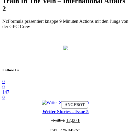
Train In The Vein – International Affairs
2
NcFormula präsentiert knappe 9 Minuten Actions mit den Jungs von
der GPC Crew
Follow Us
0
0
147
0
PRODUKT
ANGEBOT
IM
Writer Stories – Issue 5
ANGEBOT
Ursprünglicher
Aktueller
18,00
€
12,00
€
Preis
Preis
inkl. 7 % MwSt.
war:
ist: