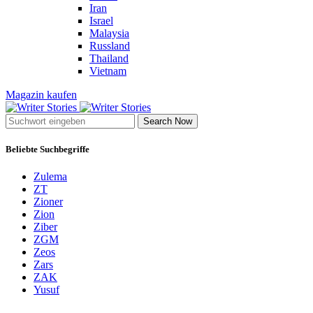
Iran
Israel
Malaysia
Russland
Thailand
Vietnam
Magazin kaufen
Search Now
Beliebte Suchbegriffe
Zulema
ZT
Zioner
Zion
Ziber
ZGM
Zeos
Zars
ZAK
Yusuf