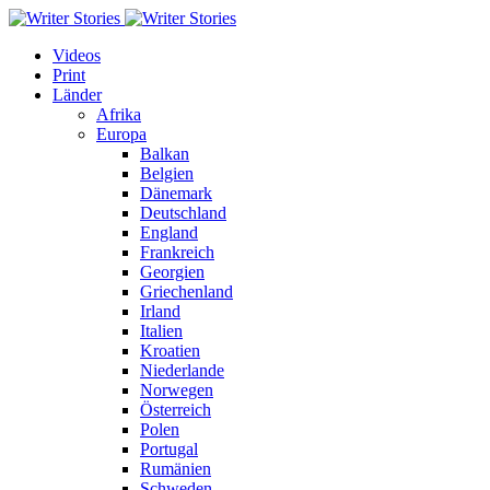
Videos
Print
Länder
Afrika
Europa
Balkan
Belgien
Dänemark
Deutschland
England
Frankreich
Georgien
Griechenland
Irland
Italien
Kroatien
Niederlande
Norwegen
Österreich
Polen
Portugal
Rumänien
Schweden