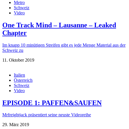
Metro
Schweiz
Video
One Track Mind – Lausanne – Leaked
Chapter
Im knapp 10 minütigen Streifen gibt es jede Menge Material aus der
Schweiz zu
11. Oktober 2019
Italien
Österreich
Schweiz
Video
EPISODE 1: PAFFEN&SAUFEN
Mrfreightjack präsentiert seine neuste Videoreihe
29. März 2019