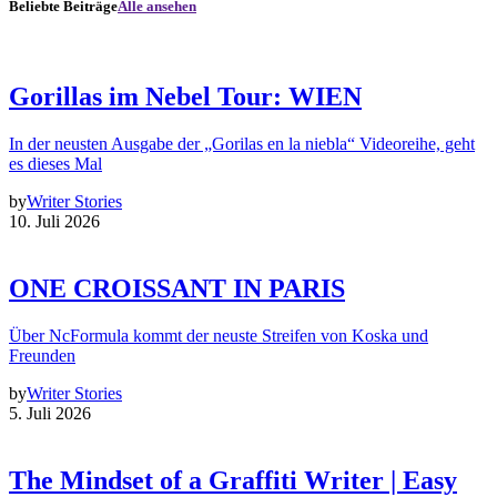
Beliebte Beiträge
Alle ansehen
Gorillas im Nebel Tour: WIEN
In der neusten Ausgabe der „Gorilas en la niebla“ Videoreihe, geht
es dieses Mal
by
Writer Stories
10. Juli 2026
ONE CROISSANT IN PARIS
Über NcFormula kommt der neuste Streifen von Koska und
Freunden
by
Writer Stories
5. Juli 2026
The Mindset of a Graffiti Writer | Easy