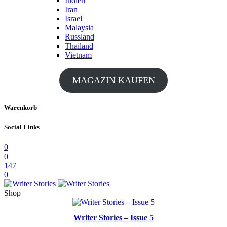
Indien
Iran
Israel
Malaysia
Russland
Thailand
Vietnam
MAGAZIN KAUFEN
Warenkorb
Social Links
0
0
147
0
Shop
Writer Stories – Issue 5