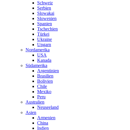
Schweiz
Serbien
Slowakai
Slowenien
Spanien
Tschechien
Türkei
Ukraine
Ungarn
Nordamerika
USA
Kanada
Südamerika
Argentinien
Brasilien
Bolivien
Chile
Mexiko
Peru
Australien
Neuseeland
Asien
Armenien
China
Indien