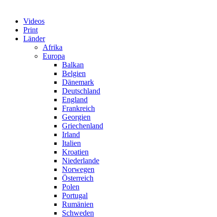
Videos
Print
Länder
Afrika
Europa
Balkan
Belgien
Dänemark
Deutschland
England
Frankreich
Georgien
Griechenland
Irland
Italien
Kroatien
Niederlande
Norwegen
Österreich
Polen
Portugal
Rumänien
Schweden