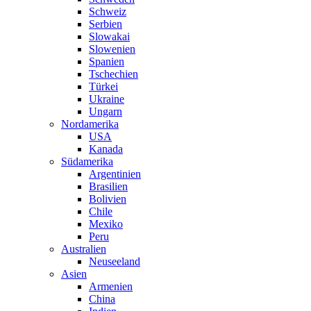
Schweiz
Serbien
Slowakai
Slowenien
Spanien
Tschechien
Türkei
Ukraine
Ungarn
Nordamerika
USA
Kanada
Südamerika
Argentinien
Brasilien
Bolivien
Chile
Mexiko
Peru
Australien
Neuseeland
Asien
Armenien
China