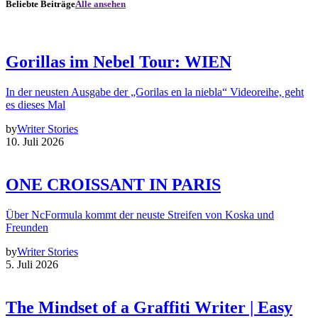
Beliebte Beiträge
Alle ansehen
Gorillas im Nebel Tour: WIEN
In der neusten Ausgabe der „Gorilas en la niebla“ Videoreihe, geht
es dieses Mal
by
Writer Stories
10. Juli 2026
ONE CROISSANT IN PARIS
Über NcFormula kommt der neuste Streifen von Koska und
Freunden
by
Writer Stories
5. Juli 2026
The Mindset of a Graffiti Writer | Easy