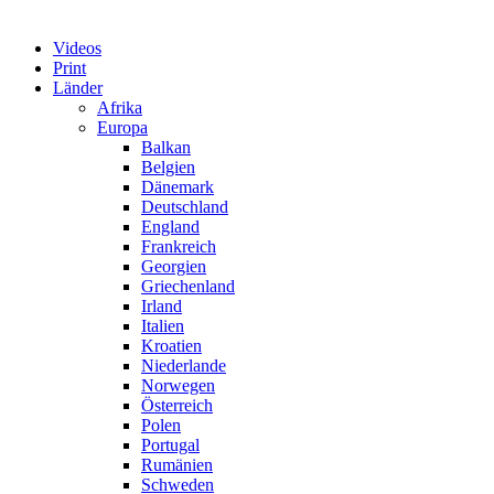
Videos
Print
Länder
Afrika
Europa
Balkan
Belgien
Dänemark
Deutschland
England
Frankreich
Georgien
Griechenland
Irland
Italien
Kroatien
Niederlande
Norwegen
Österreich
Polen
Portugal
Rumänien
Schweden