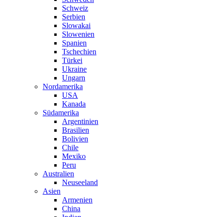
Schweiz
Serbien
Slowakai
Slowenien
Spanien
Tschechien
Türkei
Ukraine
Ungarn
Nordamerika
USA
Kanada
Südamerika
Argentinien
Brasilien
Bolivien
Chile
Mexiko
Peru
Australien
Neuseeland
Asien
Armenien
China