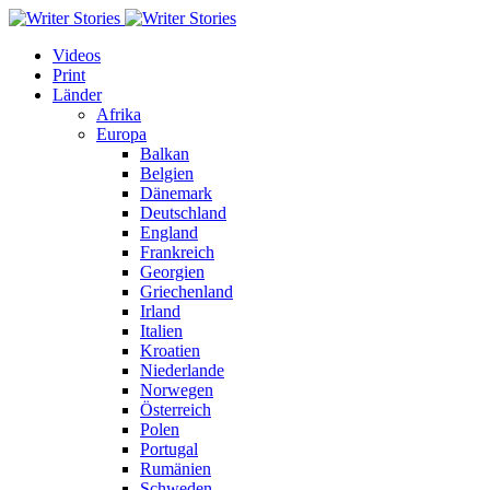
Videos
Print
Länder
Afrika
Europa
Balkan
Belgien
Dänemark
Deutschland
England
Frankreich
Georgien
Griechenland
Irland
Italien
Kroatien
Niederlande
Norwegen
Österreich
Polen
Portugal
Rumänien
Schweden