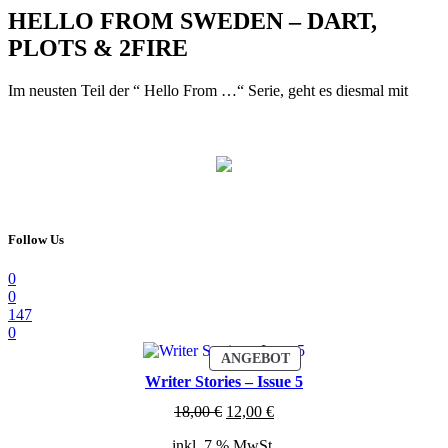
HELLO FROM SWEDEN – DART,
PLOTS & 2FIRE
Im neusten Teil der “ Hello From …“ Serie, geht es diesmal mit
Follow Us
0
0
147
0
PRODUKT
ANGEBOT
IM
Writer Stories – Issue 5
ANGEBOT
Ursprünglicher
Aktueller
18,00
€
12,00
€
Preis
Preis
inkl. 7 % MwSt.
war:
ist: