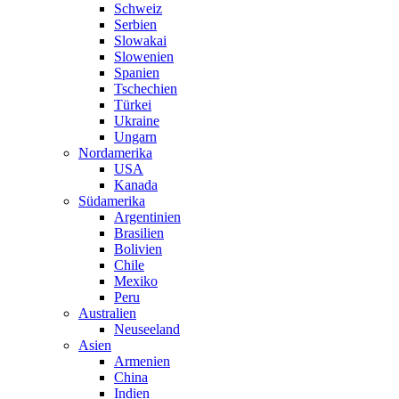
Schweiz
Serbien
Slowakai
Slowenien
Spanien
Tschechien
Türkei
Ukraine
Ungarn
Nordamerika
USA
Kanada
Südamerika
Argentinien
Brasilien
Bolivien
Chile
Mexiko
Peru
Australien
Neuseeland
Asien
Armenien
China
Indien