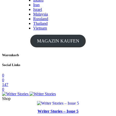
Indien
Iran
Israel
Malaysia
Russland
Thailand
Vietnam
MAGAZIN KAUFEN
Warenkorb
Social Links
0
0
147
0
Shop
Writer Stories – Issue 5