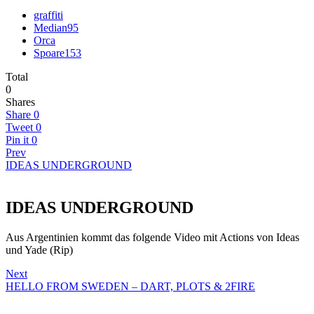
graffiti
Median95
Orca
Spoare153
Total
0
Shares
Share
0
Tweet
0
Pin it
0
Prev
IDEAS UNDERGROUND
IDEAS UNDERGROUND
Aus Argentinien kommt das folgende Video mit Actions von Ideas
und Yade (Rip)
Next
HELLO FROM SWEDEN – DART, PLOTS & 2FIRE