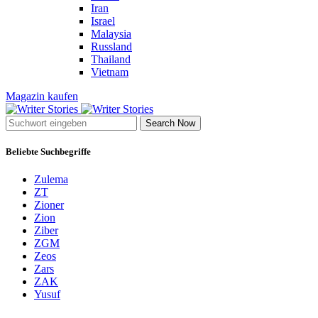
Iran
Israel
Malaysia
Russland
Thailand
Vietnam
Magazin kaufen
Search Now
Beliebte Suchbegriffe
Zulema
ZT
Zioner
Zion
Ziber
ZGM
Zeos
Zars
ZAK
Yusuf