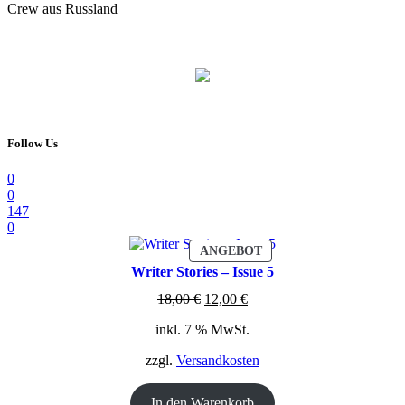
Crew aus Russland
Follow Us
0
0
147
0
PRODUKT
ANGEBOT
IM
Writer Stories – Issue 5
ANGEBOT
Ursprünglicher
Aktueller
18,00
€
12,00
€
Preis
Preis
inkl. 7 % MwSt.
war:
ist:
18,00 €
12,00 €.
zzgl.
Versandkosten
In den Warenkorb