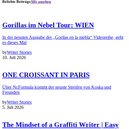
Beliebte Beiträge
Alle ansehen
Gorillas im Nebel Tour: WIEN
In der neusten Ausgabe der „Gorilas en la niebla“ Videoreihe, geht
es dieses Mal
by
Writer Stories
10. Juli 2026
ONE CROISSANT IN PARIS
Über NcFormula kommt der neuste Streifen von Koska und
Freunden
by
Writer Stories
5. Juli 2026
The Mindset of a Graffiti Writer | Easy