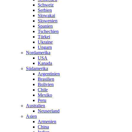
Schweiz
Serbien
Slowakai
Slowenien
Spanien
Tschechien
Türkei
Ukraine
Ungarn
Nordamerika
USA
Kanada
Südamerika
Argentinien
Brasilien
Bolivien
Chile
Mexiko
Peru
Australien
Neuseeland
Asien
Armenien
China