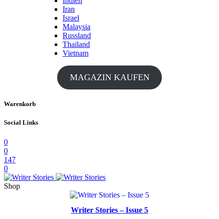
Indien
Iran
Israel
Malaysia
Russland
Thailand
Vietnam
MAGAZIN KAUFEN
Warenkorb
Social Links
0
0
147
0
Shop
Writer Stories – Issue 5