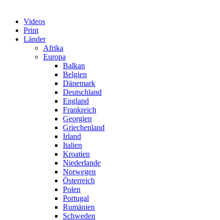
Videos
Print
Länder
Afrika
Europa
Balkan
Belgien
Dänemark
Deutschland
England
Frankreich
Georgien
Griechenland
Irland
Italien
Kroatien
Niederlande
Norwegen
Österreich
Polen
Portugal
Rumänien
Schweden