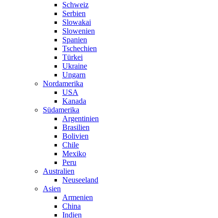
Schweiz
Serbien
Slowakai
Slowenien
Spanien
Tschechien
Türkei
Ukraine
Ungarn
Nordamerika
USA
Kanada
Südamerika
Argentinien
Brasilien
Bolivien
Chile
Mexiko
Peru
Australien
Neuseeland
Asien
Armenien
China
Indien