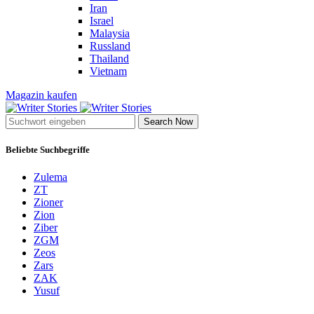
Iran
Israel
Malaysia
Russland
Thailand
Vietnam
Magazin kaufen
Search Now
Beliebte Suchbegriffe
Zulema
ZT
Zioner
Zion
Ziber
ZGM
Zeos
Zars
ZAK
Yusuf