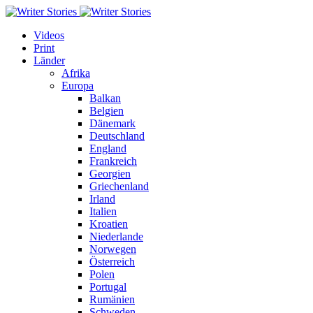
Videos
Print
Länder
Afrika
Europa
Balkan
Belgien
Dänemark
Deutschland
England
Frankreich
Georgien
Griechenland
Irland
Italien
Kroatien
Niederlande
Norwegen
Österreich
Polen
Portugal
Rumänien
Schweden