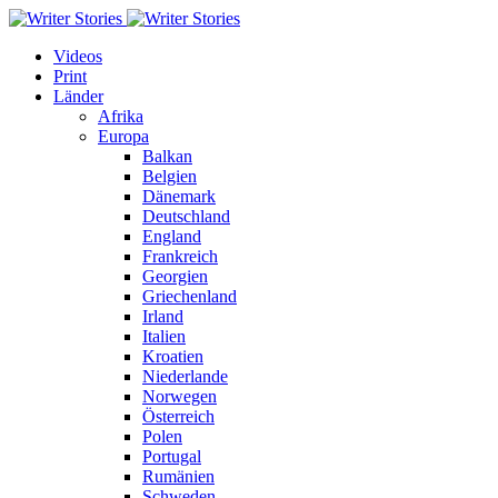
Videos
Print
Länder
Afrika
Europa
Balkan
Belgien
Dänemark
Deutschland
England
Frankreich
Georgien
Griechenland
Irland
Italien
Kroatien
Niederlande
Norwegen
Österreich
Polen
Portugal
Rumänien
Schweden