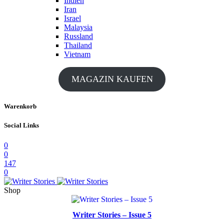
Indien
Iran
Israel
Malaysia
Russland
Thailand
Vietnam
MAGAZIN KAUFEN
Warenkorb
Social Links
0
0
147
0
Shop
Writer Stories – Issue 5