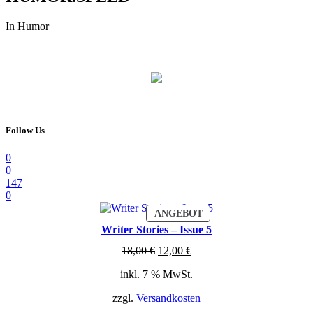
In Humor
Follow Us
0
0
147
0
PRODUKT
ANGEBOT
IM
Writer Stories – Issue 5
ANGEBOT
Ursprünglicher
Aktueller
18,00
€
12,00
€
Preis
Preis
inkl. 7 % MwSt.
war:
ist:
18,00 €
12,00 €.
zzgl.
Versandkosten