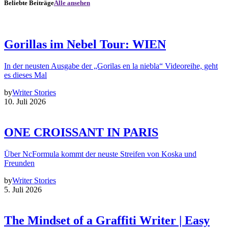
Beliebte Beiträge
Alle ansehen
Gorillas im Nebel Tour: WIEN
In der neusten Ausgabe der „Gorilas en la niebla“ Videoreihe, geht
es dieses Mal
by
Writer Stories
10. Juli 2026
ONE CROISSANT IN PARIS
Über NcFormula kommt der neuste Streifen von Koska und
Freunden
by
Writer Stories
5. Juli 2026
The Mindset of a Graffiti Writer | Easy