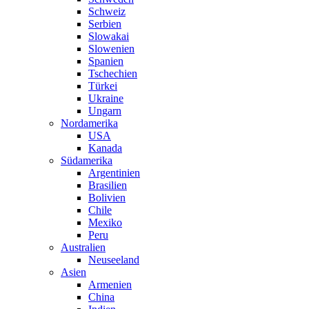
Schweiz
Serbien
Slowakai
Slowenien
Spanien
Tschechien
Türkei
Ukraine
Ungarn
Nordamerika
USA
Kanada
Südamerika
Argentinien
Brasilien
Bolivien
Chile
Mexiko
Peru
Australien
Neuseeland
Asien
Armenien
China