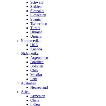
Schweiz
Serbien
Slowakai
Slowenien
Spanien
Tschechien
Türkei
Ukraine
Ungarn
Nordamerika
USA
Kanada
Südamerika
Argentinien
Brasilien
Bolivien
Chile
Mexiko
Peru
Australien
Neuseeland
Asien
Armenien
China
Indien