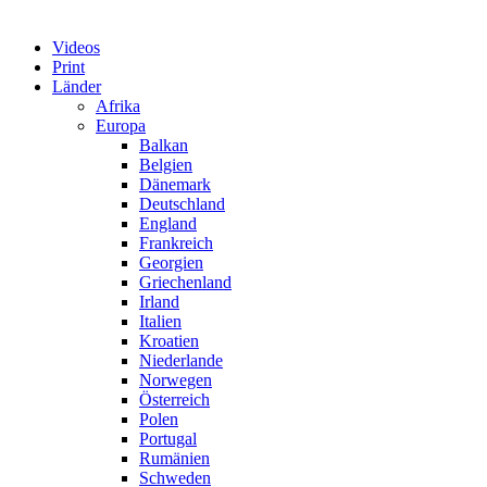
Videos
Print
Länder
Afrika
Europa
Balkan
Belgien
Dänemark
Deutschland
England
Frankreich
Georgien
Griechenland
Irland
Italien
Kroatien
Niederlande
Norwegen
Österreich
Polen
Portugal
Rumänien
Schweden