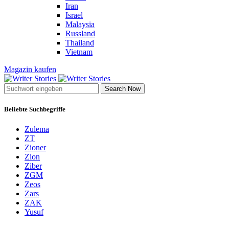
Iran
Israel
Malaysia
Russland
Thailand
Vietnam
Magazin kaufen
Search Now
Beliebte Suchbegriffe
Zulema
ZT
Zioner
Zion
Ziber
ZGM
Zeos
Zars
ZAK
Yusuf