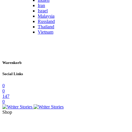
Indien
Iran
Israel
Malaysia
Russland
Thailand
Vietnam
Warenkorb
Social Links
0
0
147
0
Shop