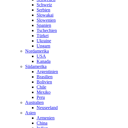
Schweiz
Serbien
Slowakai
Slowenien
Spanien
Tschechien
Türkei
Ukraine
Ungarn
Nordamerika
USA
Kanada
Südamerika
Argentinien
Brasilien
Bolivien
Chile
Mexiko
Peru
Australien
Neuseeland
Asien
Armenien
China