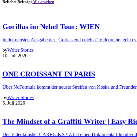
Beliebte Beiträge
Alle ansehen
Gorillas im Nebel Tour: WIEN
In der neusten Ausgabe der „Gorilas en la niebla“ Videoreihe, geht es
by
Writer Stories
10. Juli 2026
ONE CROISSANT IN PARIS
Über NcFormula kommt der neuste Streifen von Koska und Freunde
by
Writer Stories
5. Juli 2026
The Mindset of a Graffiti Writer | Easy Ri
Der Videokünstler CARRICKXYZ hat einen Dokumentarfilm über d