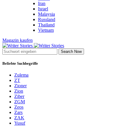
Iran
Israel
Malaysia
Russland
Thailand
Vietnam
Magazin kaufen
Search Now
Beliebte Suchbegriffe
Zulema
ZT
Zioner
Zion
Ziber
ZGM
Zeos
Zars
ZAK
Yusuf