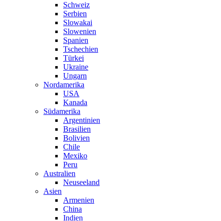
Schweiz
Serbien
Slowakai
Slowenien
Spanien
Tschechien
Türkei
Ukraine
Ungarn
Nordamerika
USA
Kanada
Südamerika
Argentinien
Brasilien
Bolivien
Chile
Mexiko
Peru
Australien
Neuseeland
Asien
Armenien
China
Indien