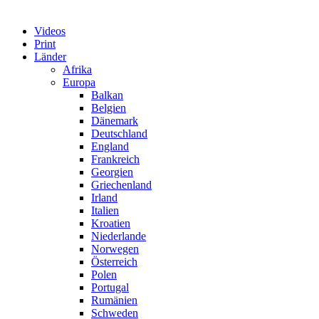
Videos
Print
Länder
Afrika
Europa
Balkan
Belgien
Dänemark
Deutschland
England
Frankreich
Georgien
Griechenland
Irland
Italien
Kroatien
Niederlande
Norwegen
Österreich
Polen
Portugal
Rumänien
Schweden