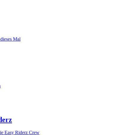
 dieses Mal
n
derz
ie Easy Riderz Crew