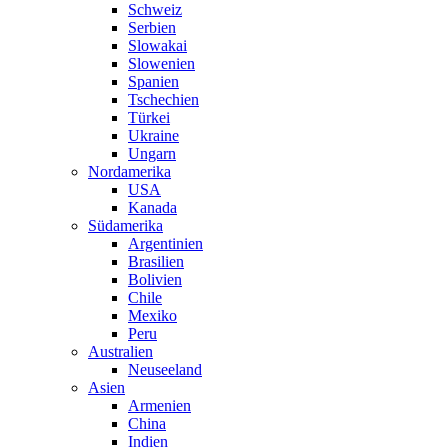
Schweiz
Serbien
Slowakai
Slowenien
Spanien
Tschechien
Türkei
Ukraine
Ungarn
Nordamerika
USA
Kanada
Südamerika
Argentinien
Brasilien
Bolivien
Chile
Mexiko
Peru
Australien
Neuseeland
Asien
Armenien
China
Indien