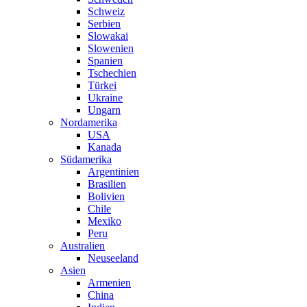
Schweiz
Serbien
Slowakai
Slowenien
Spanien
Tschechien
Türkei
Ukraine
Ungarn
Nordamerika
USA
Kanada
Südamerika
Argentinien
Brasilien
Bolivien
Chile
Mexiko
Peru
Australien
Neuseeland
Asien
Armenien
China