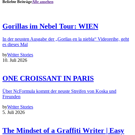
Beliebte Beiträge
Alle ansehen
Gorillas im Nebel Tour: WIEN
In der neusten Ausgabe der „Gorilas en la niebla“ Videoreihe, geht
es dieses Mal
by
Writer Stories
10. Juli 2026
ONE CROISSANT IN PARIS
Über NcFormula kommt der neuste Streifen von Koska und
Freunden
by
Writer Stories
5. Juli 2026
The Mindset of a Graffiti Writer | Easy