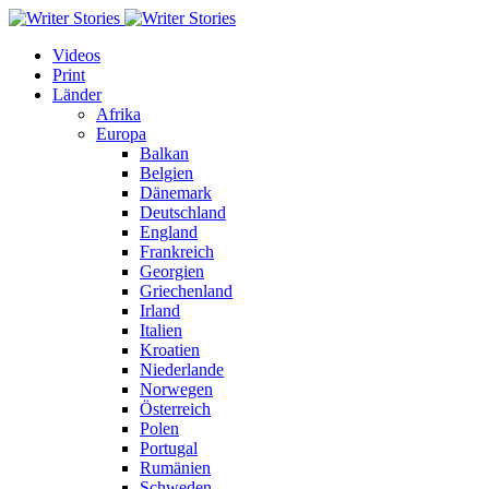
Videos
Print
Länder
Afrika
Europa
Balkan
Belgien
Dänemark
Deutschland
England
Frankreich
Georgien
Griechenland
Irland
Italien
Kroatien
Niederlande
Norwegen
Österreich
Polen
Portugal
Rumänien
Schweden