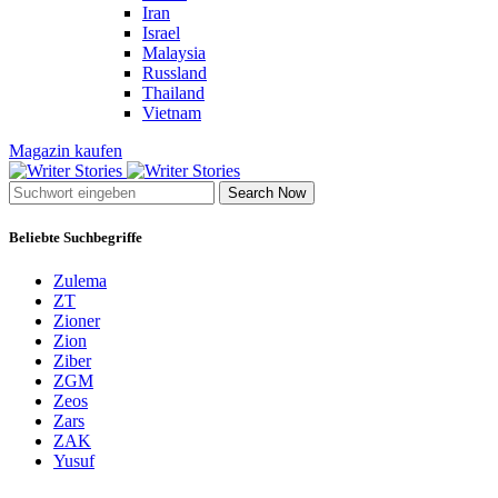
Iran
Israel
Malaysia
Russland
Thailand
Vietnam
Magazin kaufen
Search Now
Beliebte Suchbegriffe
Zulema
ZT
Zioner
Zion
Ziber
ZGM
Zeos
Zars
ZAK
Yusuf