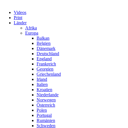
Videos
Print
Länder
Afrika
Europa
Balkan
Belgien
Dänemark
Deutschland
England
Frankreich
Georgien
Griechenland
Irland
Italien
Kroatien
Niederlande
Norwegen
Österreich
Polen
Portugal
Rumänien
Schweden