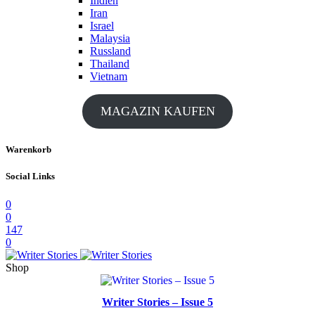
Indien
Iran
Israel
Malaysia
Russland
Thailand
Vietnam
MAGAZIN KAUFEN
Warenkorb
Social Links
0
0
147
0
Shop
Writer Stories – Issue 5