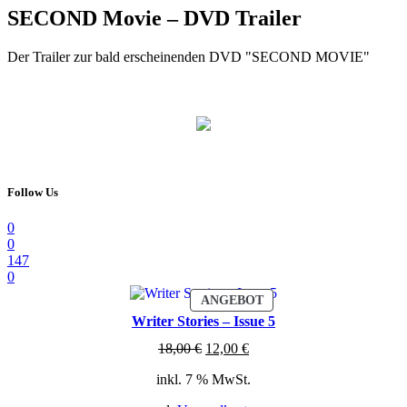
SECOND Movie – DVD Trailer
Der Trailer zur bald erscheinenden DVD "SECOND MOVIE"
Follow Us
0
0
147
0
PRODUKT
ANGEBOT
IM
Writer Stories – Issue 5
ANGEBOT
Ursprünglicher
Aktueller
18,00
€
12,00
€
Preis
Preis
inkl. 7 % MwSt.
war:
ist:
18,00 €
12,00 €.