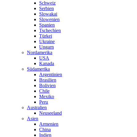
Schweiz
Serbien
Slowakai
Slowenien
Spanien
Tschechien
Türkei
Ukraine
Ungarn
Nordamerika
USA
Kanada
Südamerika
Argentinien
Brasilien
Bolivien
Chile
Mexiko
Peru
Australien
Neuseeland
Asien
Armenien
China
Indien