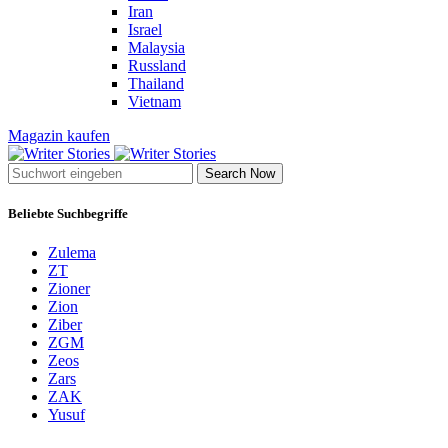
Iran
Israel
Malaysia
Russland
Thailand
Vietnam
Magazin kaufen
Search Now
Beliebte Suchbegriffe
Zulema
ZT
Zioner
Zion
Ziber
ZGM
Zeos
Zars
ZAK
Yusuf