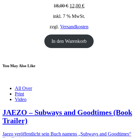
Ursprünglicher
Aktueller
18,00
€
12,00
€
Preis
Preis
inkl. 7 % MwSt.
war:
ist:
18,00 €
12,00 €.
zzgl.
Versandkosten
In den Warenkorb
You May Also Like
All Over
Print
Video
JAEZO – Subways and Goodtimes (Book
Trailer)
Jaezo veröffentlicht sein Buch namens „Subways and Goodtimes“