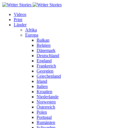
Videos
Print
Länder
Afrika
Europa
Balkan
Belgien
Dänemark
Deutschland
England
Frankreich
Georgien
Griechenland
Irland
Italien
Kroatien
Niederlande
Norwegen
Österreich
Polen
Portugal
Rumänien
Schweden