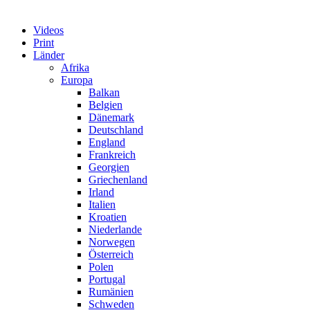
Videos
Print
Länder
Afrika
Europa
Balkan
Belgien
Dänemark
Deutschland
England
Frankreich
Georgien
Griechenland
Irland
Italien
Kroatien
Niederlande
Norwegen
Österreich
Polen
Portugal
Rumänien
Schweden