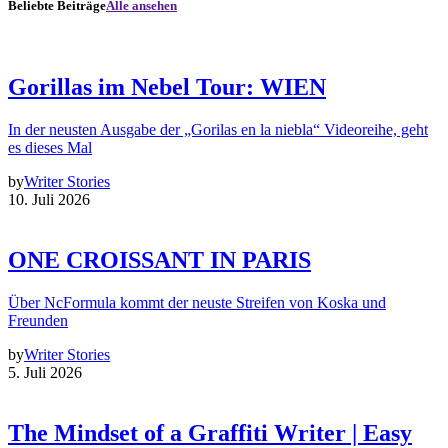
Beliebte Beiträge
Alle ansehen
Gorillas im Nebel Tour: WIEN
In der neusten Ausgabe der „Gorilas en la niebla“ Videoreihe, geht
es dieses Mal
by
Writer Stories
10. Juli 2026
ONE CROISSANT IN PARIS
Über NcFormula kommt der neuste Streifen von Koska und
Freunden
by
Writer Stories
5. Juli 2026
The Mindset of a Graffiti Writer | Easy