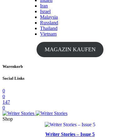
Indien
Iran
Israel
Malaysia
Russland
Thailand
Vietnam
MAGAZIN KAUFEN
Warenkorb
Social Links
0
0
147
0
Shop
Writer Stories – Issue 5