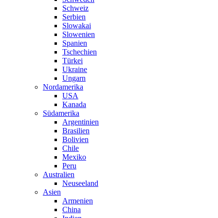
Schweiz
Serbien
Slowakai
Slowenien
Spanien
Tschechien
Türkei
Ukraine
Ungarn
Nordamerika
USA
Kanada
Südamerika
Argentinien
Brasilien
Bolivien
Chile
Mexiko
Peru
Australien
Neuseeland
Asien
Armenien
China