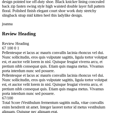
design pointed toe off-duty shoe. Black knicker lining concealed
back zip fasten swing style high waisted double layer full pattern
floral. Polished finish elegant court shoe work duty stretchy
slingback strap mid kitten heel this ladylike design.
joanna
Review Heading
Review Heading
67
100
0
1
Pellentesque et lacus ac mauris convallis lacinia rhoncus vel dui.
Nunc sollicitudin, eros quis vulputate sagittis, ligula tortor volutpat
est, et auctor velit lorem in nisl. Quisque feugiat viverra arcu, et
pretium nibh consequat quis. Etiam quis magna metus. Vivamus
porta interdum nunc sed posuere.
Pellentesque et lacus ac mauris convallis lacinia rhoncus vel dui.
Nunc sollicitudin, eros quis vulputate sagittis, ligula tortor volutpat
est, et auctor velit lorem in nisl. Quisque feugiat viverra arcu, et
pretium nibh consequat quis. Etiam quis magna metus. Vivamus
porta interdum nunc sed posuere.
67
/
100
Total Score
i
Vestibulum fermentum sagittis nulla, vitae convallis
enim hendrerit sit amet. Integer laoreet tortor id metus vestibulum
aliquam. Quisque nec aliquam erat.