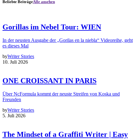
Beliebte Beiträge
Alle ansehen
Gorillas im Nebel Tour: WIEN
In der neusten Ausgabe der „Gorilas en la niebla“ Videoreihe, geht
es dieses Mal
by
Writer Stories
10. Juli 2026
ONE CROISSANT IN PARIS
Über NcFormula kommt der neuste Streifen von Koska und
Freunden
by
Writer Stories
5. Juli 2026
The Mindset of a Graffiti Writer | Easy