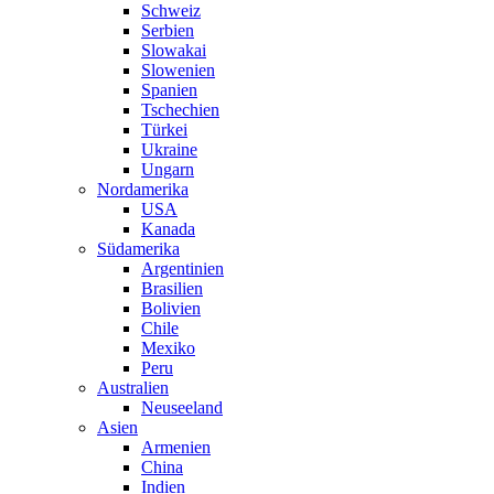
Schweiz
Serbien
Slowakai
Slowenien
Spanien
Tschechien
Türkei
Ukraine
Ungarn
Nordamerika
USA
Kanada
Südamerika
Argentinien
Brasilien
Bolivien
Chile
Mexiko
Peru
Australien
Neuseeland
Asien
Armenien
China
Indien