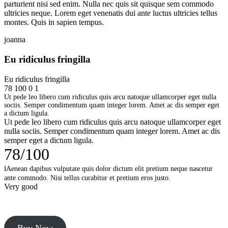
parturient nisi sed enim. Nulla nec quis sit quisque sem commodo
ultricies neque. Lorem eget venenatis dui ante luctus ultricies tellus
montes. Quis in sapien tempus.
joanna
Eu ridiculus fringilla
Eu ridiculus fringilla
78
100
0
1
Ut pede leo libero cum ridiculus quis arcu natoque ullamcorper eget nulla
sociis. Semper condimentum quam integer lorem. Amet ac dis semper eget
a dictum ligula.
Ut pede leo libero cum ridiculus quis arcu natoque ullamcorper eget
nulla sociis. Semper condimentum quam integer lorem. Amet ac dis
semper eget a dictum ligula.
78
/
100
i
Aenean dapibus vulputate quis dolor dictum elit pretium neque nascetur
ante commodo. Nisi tellus curabitur et pretium eros justo.
Very good
Buy Now