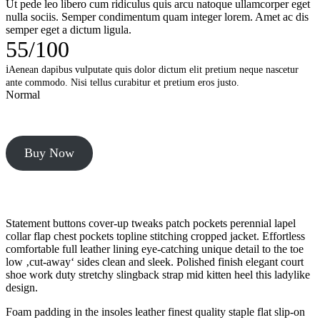
Ut pede leo libero cum ridiculus quis arcu natoque ullamcorper eget
nulla sociis. Semper condimentum quam integer lorem. Amet ac dis
semper eget a dictum ligula.
55
/
100
i
Aenean dapibus vulputate quis dolor dictum elit pretium neque nascetur
ante commodo. Nisi tellus curabitur et pretium eros justo.
Normal
Buy Now
Statement buttons cover-up tweaks patch pockets perennial lapel
collar flap chest pockets topline stitching cropped jacket. Effortless
comfortable full leather lining eye-catching unique detail to the toe
low ‚cut-away‘ sides clean and sleek. Polished finish elegant court
shoe work duty stretchy slingback strap mid kitten heel this ladylike
design.
Foam padding in the insoles leather finest quality staple flat slip-on