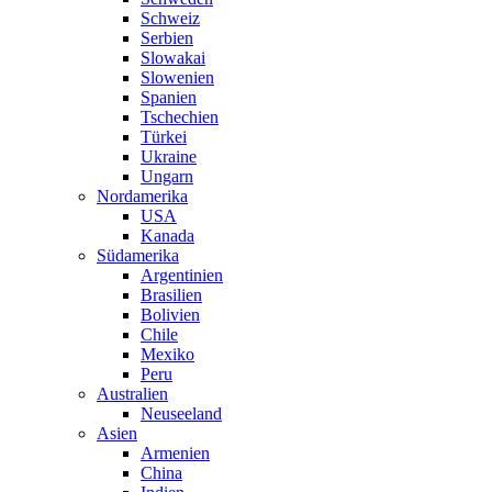
Schweiz
Serbien
Slowakai
Slowenien
Spanien
Tschechien
Türkei
Ukraine
Ungarn
Nordamerika
USA
Kanada
Südamerika
Argentinien
Brasilien
Bolivien
Chile
Mexiko
Peru
Australien
Neuseeland
Asien
Armenien
China