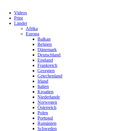
Videos
Print
Länder
Afrika
Europa
Balkan
Belgien
Dänemark
Deutschland
England
Frankreich
Georgien
Griechenland
Irland
Italien
Kroatien
Niederlande
Norwegen
Österreich
Polen
Portugal
Rumänien
Schweden