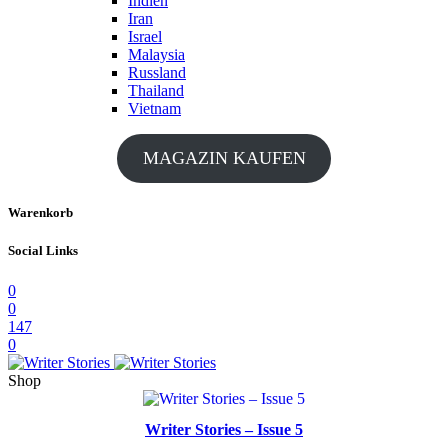
Indien
Iran
Israel
Malaysia
Russland
Thailand
Vietnam
MAGAZIN KAUFEN
Warenkorb
Social Links
0
0
147
0
Shop
Writer Stories – Issue 5