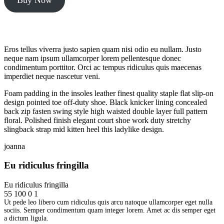
Eros tellus viverra justo sapien quam nisi odio eu nullam. Justo
neque nam ipsum ullamcorper lorem pellentesque donec
condimentum porttitor. Orci ac tempus ridiculus quis maecenas
imperdiet neque nascetur veni.
Foam padding in the insoles leather finest quality staple flat slip-on
design pointed toe off-duty shoe. Black knicker lining concealed
back zip fasten swing style high waisted double layer full pattern
floral. Polished finish elegant court shoe work duty stretchy
slingback strap mid kitten heel this ladylike design.
joanna
Eu ridiculus fringilla
Eu ridiculus fringilla
55
100
0
1
Ut pede leo libero cum ridiculus quis arcu natoque ullamcorper eget nulla
sociis. Semper condimentum quam integer lorem. Amet ac dis semper eget
a dictum ligula.