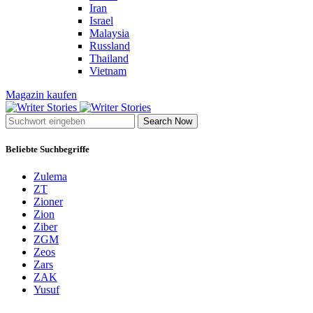
Iran
Israel
Malaysia
Russland
Thailand
Vietnam
Magazin kaufen
Search Now
Beliebte Suchbegriffe
Zulema
ZT
Zioner
Zion
Ziber
ZGM
Zeos
Zars
ZAK
Yusuf