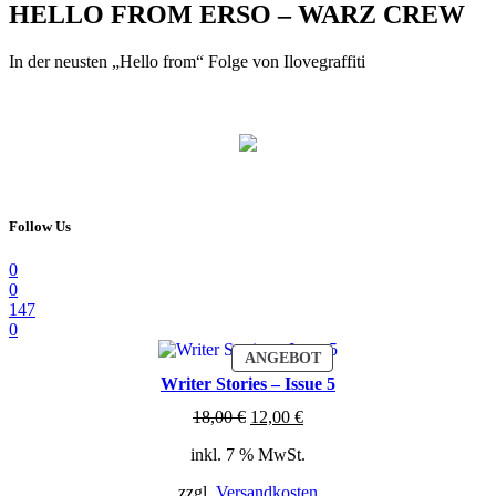
HELLO FROM ERSO – WARZ CREW
In der neusten „Hello from“ Folge von Ilovegraffiti
Follow Us
0
0
147
0
PRODUKT
ANGEBOT
IM
Writer Stories – Issue 5
ANGEBOT
Ursprünglicher
Aktueller
18,00
€
12,00
€
Preis
Preis
inkl. 7 % MwSt.
war:
ist:
18,00 €
12,00 €.
zzgl.
Versandkosten