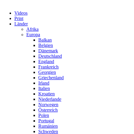
Videos
Print
Länder
Afrika
Europa
Balkan
Belgien
Dänemark
Deutschland
England
Frankreich
Georgien
Griechenland
Irland
Italien
Kroatien
Niederlande
Norwegen
Österreich
Polen
Portugal
Rumänien
Schweden