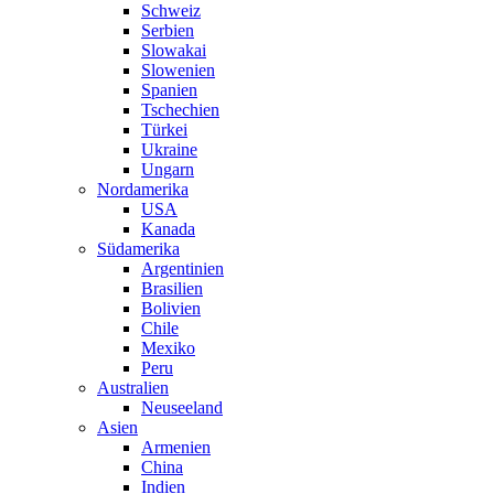
Schweiz
Serbien
Slowakai
Slowenien
Spanien
Tschechien
Türkei
Ukraine
Ungarn
Nordamerika
USA
Kanada
Südamerika
Argentinien
Brasilien
Bolivien
Chile
Mexiko
Peru
Australien
Neuseeland
Asien
Armenien
China
Indien