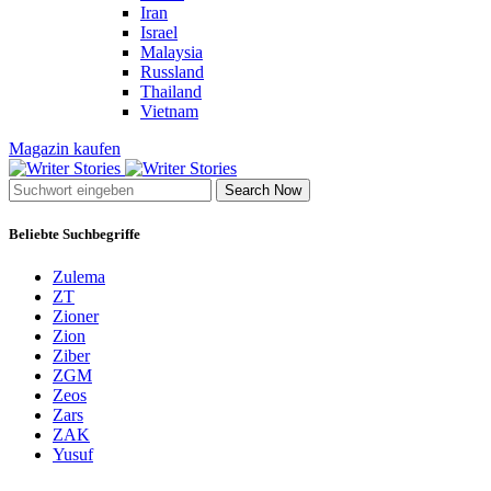
Iran
Israel
Malaysia
Russland
Thailand
Vietnam
Magazin kaufen
Search Now
Beliebte Suchbegriffe
Zulema
ZT
Zioner
Zion
Ziber
ZGM
Zeos
Zars
ZAK
Yusuf