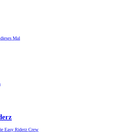
 dieses Mal
n
derz
ie Easy Riderz Crew