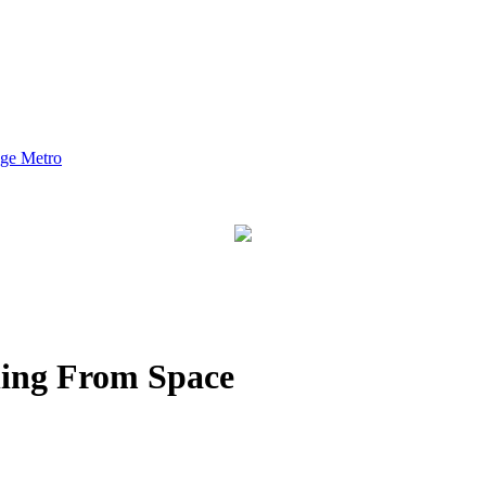
nge Metro
ning From Space