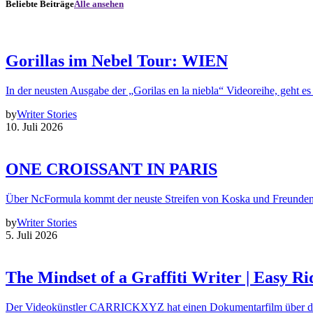
Beliebte Beiträge
Alle ansehen
Gorillas im Nebel Tour: WIEN
In der neusten Ausgabe der „Gorilas en la niebla“ Videoreihe, geht es
by
Writer Stories
10. Juli 2026
ONE CROISSANT IN PARIS
Über NcFormula kommt der neuste Streifen von Koska und Freunde
by
Writer Stories
5. Juli 2026
The Mindset of a Graffiti Writer | Easy Ri
Der Videokünstler CARRICKXYZ hat einen Dokumentarfilm über d