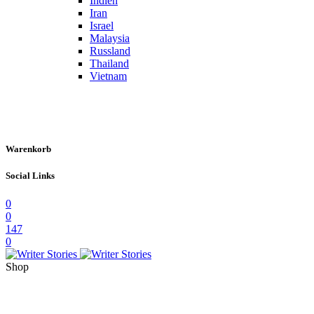
Indien
Iran
Israel
Malaysia
Russland
Thailand
Vietnam
Warenkorb
Social Links
0
0
147
0
Shop