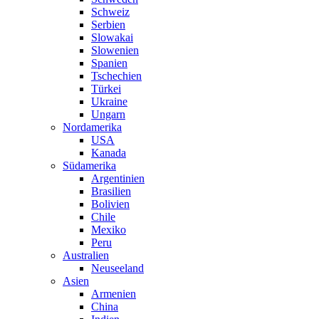
Schweiz
Serbien
Slowakai
Slowenien
Spanien
Tschechien
Türkei
Ukraine
Ungarn
Nordamerika
USA
Kanada
Südamerika
Argentinien
Brasilien
Bolivien
Chile
Mexiko
Peru
Australien
Neuseeland
Asien
Armenien
China