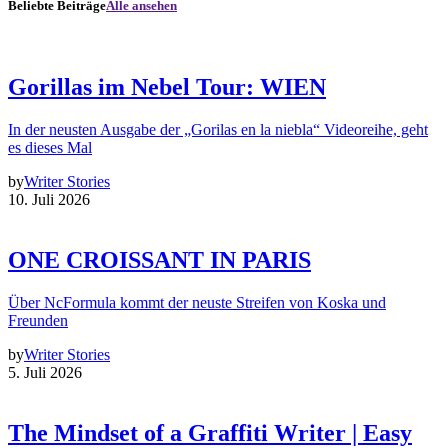
Beliebte Beiträge
Alle ansehen
Gorillas im Nebel Tour: WIEN
In der neusten Ausgabe der „Gorilas en la niebla“ Videoreihe, geht
es dieses Mal
by
Writer Stories
10. Juli 2026
ONE CROISSANT IN PARIS
Über NcFormula kommt der neuste Streifen von Koska und
Freunden
by
Writer Stories
5. Juli 2026
The Mindset of a Graffiti Writer | Easy