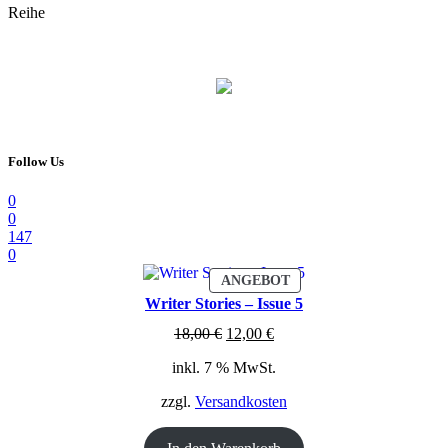
Reihe
Follow Us
0
0
147
0
PRODUKT
ANGEBOT
IM
Writer Stories – Issue 5
ANGEBOT
Ursprünglicher
Aktueller
18,00
€
12,00
€
Preis
Preis
inkl. 7 % MwSt.
war:
ist:
18,00 €
12,00 €.
zzgl.
Versandkosten