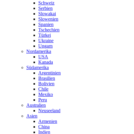
Schweiz
Serbien
Slowakai
Slowenien
Spanien
Tschechien
Türkei
Ukraine
Ungarn
Nordamerika
USA
Kanada
Südamerika
Argentinien
Brasilien
Bolivien
Chile
Mexiko
Peru
Australien
Neuseeland
Asien
Armenien
China
Indien