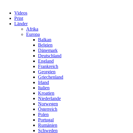
Videos
Print
Länder
Afrika
Europa
Balkan
Belgien
Dänemark
Deutschland
England
Frankreich
Georgien
Griechenland
Irland
Italien
Kroatien
Niederlande
Norwegen
Österreich
Polen
Portugal
Rumänien
Schweden