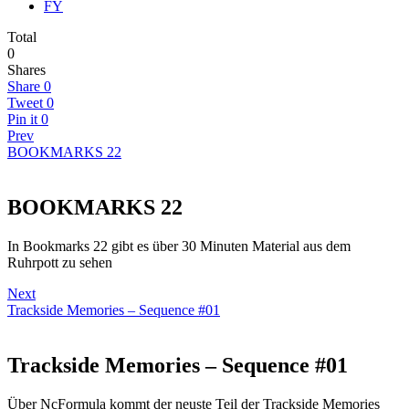
FY
Total
0
Shares
Share
0
Tweet
0
Pin it
0
Prev
BOOKMARKS 22
BOOKMARKS 22
In Bookmarks 22 gibt es über 30 Minuten Material aus dem
Ruhrpott zu sehen
Next
Trackside Memories – Sequence #01
Trackside Memories – Sequence #01
Über NcFormula kommt der neuste Teil der Trackside Memories