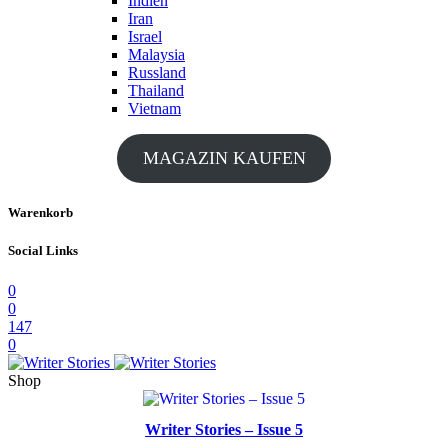
Indien
Iran
Israel
Malaysia
Russland
Thailand
Vietnam
MAGAZIN KAUFEN
Warenkorb
Social Links
0
0
147
0
Shop
Writer Stories – Issue 5