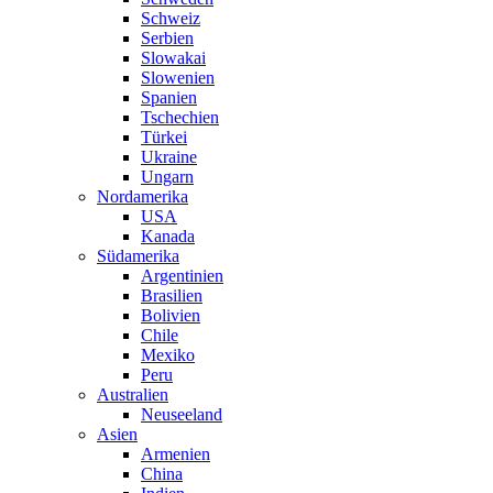
Schweiz
Serbien
Slowakai
Slowenien
Spanien
Tschechien
Türkei
Ukraine
Ungarn
Nordamerika
USA
Kanada
Südamerika
Argentinien
Brasilien
Bolivien
Chile
Mexiko
Peru
Australien
Neuseeland
Asien
Armenien
China