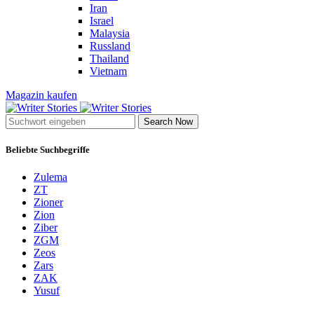
Iran
Israel
Malaysia
Russland
Thailand
Vietnam
Magazin kaufen
Search Now
Beliebte Suchbegriffe
Zulema
ZT
Zioner
Zion
Ziber
ZGM
Zeos
Zars
ZAK
Yusuf