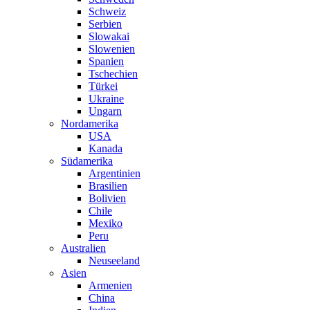
Schweiz
Serbien
Slowakai
Slowenien
Spanien
Tschechien
Türkei
Ukraine
Ungarn
Nordamerika
USA
Kanada
Südamerika
Argentinien
Brasilien
Bolivien
Chile
Mexiko
Peru
Australien
Neuseeland
Asien
Armenien
China