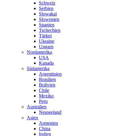
Schweiz
Serbien
Slowakai
Slowenien
Spanien
Tschechien
Türkei
Ukraine
Ungarn
Nordamerika
USA
Kanada
Südamerika
Argentinien
Brasilien
Bolivien
Chile
Mexiko
Peru
Australien
Neuseeland
Asien
Armenien
China
Indien