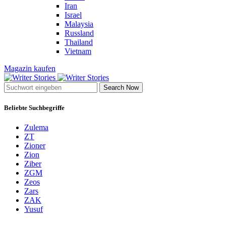
Iran
Israel
Malaysia
Russland
Thailand
Vietnam
Magazin kaufen
Search Now
Beliebte Suchbegriffe
Zulema
ZT
Zioner
Zion
Ziber
ZGM
Zeos
Zars
ZAK
Yusuf