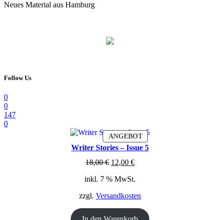
Neues Material aus Hamburg
Follow Us
0
0
147
0
PRODUKT
ANGEBOT
IM
Writer Stories – Issue 5
ANGEBOT
Ursprünglicher
Aktueller
18,00
€
12,00
€
Preis
Preis
inkl. 7 % MwSt.
war:
ist:
18,00 €
12,00 €.
zzgl.
Versandkosten
In den Warenkorb