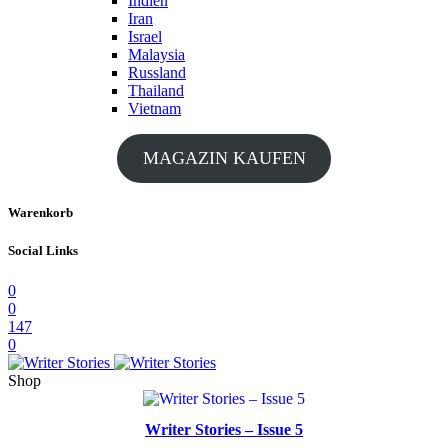
Indien
Iran
Israel
Malaysia
Russland
Thailand
Vietnam
MAGAZIN KAUFEN
Warenkorb
Social Links
0
0
147
0
Shop
Writer Stories – Issue 5