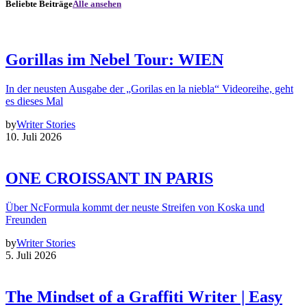
Beliebte Beiträge
Alle ansehen
Gorillas im Nebel Tour: WIEN
In der neusten Ausgabe der „Gorilas en la niebla“ Videoreihe, geht
es dieses Mal
by
Writer Stories
10. Juli 2026
ONE CROISSANT IN PARIS
Über NcFormula kommt der neuste Streifen von Koska und
Freunden
by
Writer Stories
5. Juli 2026
The Mindset of a Graffiti Writer | Easy