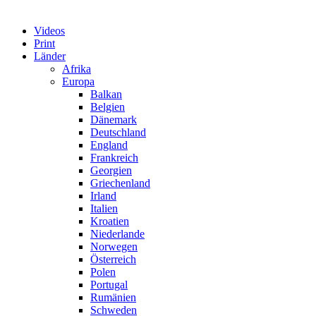
Videos
Print
Länder
Afrika
Europa
Balkan
Belgien
Dänemark
Deutschland
England
Frankreich
Georgien
Griechenland
Irland
Italien
Kroatien
Niederlande
Norwegen
Österreich
Polen
Portugal
Rumänien
Schweden