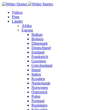
Videos
Print
Länder
Afrika
Europa
Balkan
Belgien
Dänemark
Deutschland
England
Frankreich
Georgien
Griechenland
Irland
Italien
Kroatien
Niederlande
Norwegen
Österreich
Polen
Portugal
Rumänien
Schweden