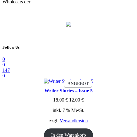
Wholecars der
Follow Us
0
0
147
0
PRODUKT
ANGEBOT
IM
Writer Stories – Issue 5
ANGEBOT
Ursprünglicher
Aktueller
18,00
€
12,00
€
Preis
Preis
inkl. 7 % MwSt.
war:
ist:
18,00 €
12,00 €.
zzgl.
Versandkosten
In den Warenkorb