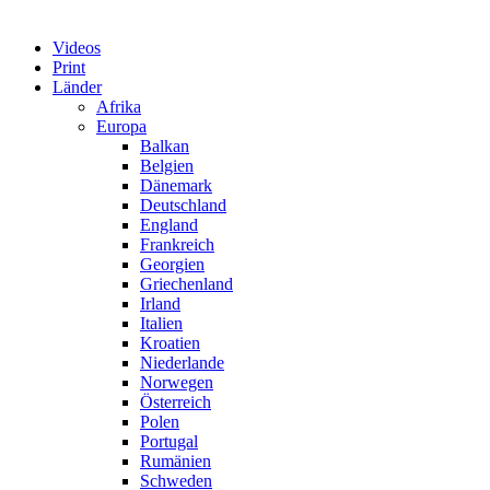
Videos
Print
Länder
Afrika
Europa
Balkan
Belgien
Dänemark
Deutschland
England
Frankreich
Georgien
Griechenland
Irland
Italien
Kroatien
Niederlande
Norwegen
Österreich
Polen
Portugal
Rumänien
Schweden