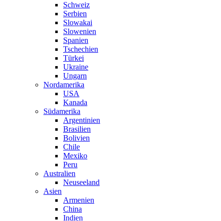
Schweiz
Serbien
Slowakai
Slowenien
Spanien
Tschechien
Türkei
Ukraine
Ungarn
Nordamerika
USA
Kanada
Südamerika
Argentinien
Brasilien
Bolivien
Chile
Mexiko
Peru
Australien
Neuseeland
Asien
Armenien
China
Indien