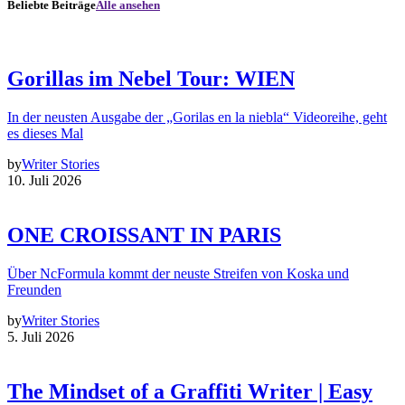
Beliebte Beiträge
Alle ansehen
Gorillas im Nebel Tour: WIEN
In der neusten Ausgabe der „Gorilas en la niebla“ Videoreihe, geht
es dieses Mal
by
Writer Stories
10. Juli 2026
ONE CROISSANT IN PARIS
Über NcFormula kommt der neuste Streifen von Koska und
Freunden
by
Writer Stories
5. Juli 2026
The Mindset of a Graffiti Writer | Easy