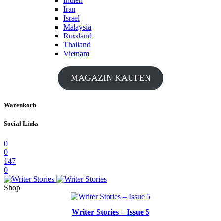
Indien
Iran
Israel
Malaysia
Russland
Thailand
Vietnam
MAGAZIN KAUFEN
Warenkorb
Social Links
0
0
147
0
Shop
Writer Stories – Issue 5