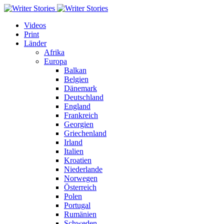
Videos
Print
Länder
Afrika
Europa
Balkan
Belgien
Dänemark
Deutschland
England
Frankreich
Georgien
Griechenland
Irland
Italien
Kroatien
Niederlande
Norwegen
Österreich
Polen
Portugal
Rumänien
Schweden