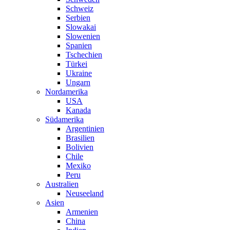
Schweiz
Serbien
Slowakai
Slowenien
Spanien
Tschechien
Türkei
Ukraine
Ungarn
Nordamerika
USA
Kanada
Südamerika
Argentinien
Brasilien
Bolivien
Chile
Mexiko
Peru
Australien
Neuseeland
Asien
Armenien
China