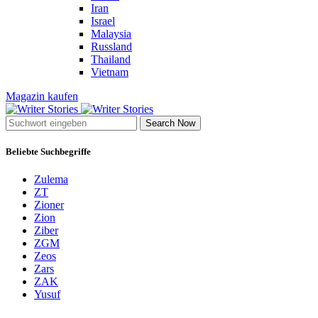
Iran
Israel
Malaysia
Russland
Thailand
Vietnam
Magazin kaufen
Search Now
Beliebte Suchbegriffe
Zulema
ZT
Zioner
Zion
Ziber
ZGM
Zeos
Zars
ZAK
Yusuf