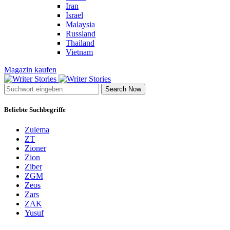
Iran
Israel
Malaysia
Russland
Thailand
Vietnam
Magazin kaufen
Search Now
Beliebte Suchbegriffe
Zulema
ZT
Zioner
Zion
Ziber
ZGM
Zeos
Zars
ZAK
Yusuf