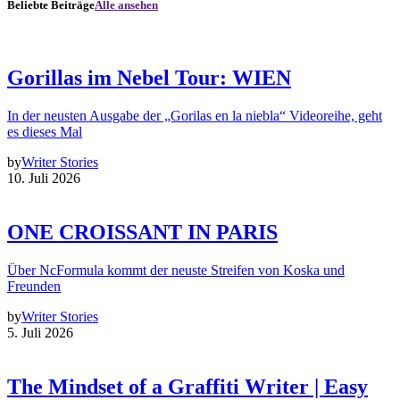
Beliebte Beiträge
Alle ansehen
Gorillas im Nebel Tour: WIEN
In der neusten Ausgabe der „Gorilas en la niebla“ Videoreihe, geht
es dieses Mal
by
Writer Stories
10. Juli 2026
ONE CROISSANT IN PARIS
Über NcFormula kommt der neuste Streifen von Koska und
Freunden
by
Writer Stories
5. Juli 2026
The Mindset of a Graffiti Writer | Easy