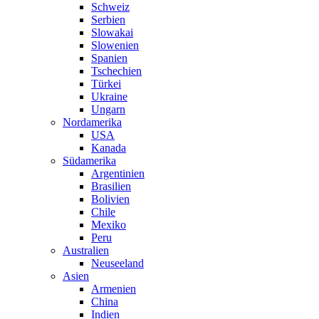
Schweiz
Serbien
Slowakai
Slowenien
Spanien
Tschechien
Türkei
Ukraine
Ungarn
Nordamerika
USA
Kanada
Südamerika
Argentinien
Brasilien
Bolivien
Chile
Mexiko
Peru
Australien
Neuseeland
Asien
Armenien
China
Indien