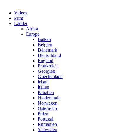
Videos
Print
Länder
Afrika
Europa
Balkan
Belgien
Dänemark
Deutschland
England
Frankreich
Georgien
Griechenland
Irland
Italien
Kroatien
Niederlande
Norwegen
Österreich
Polen
Portugal
Rumänien
Schweden