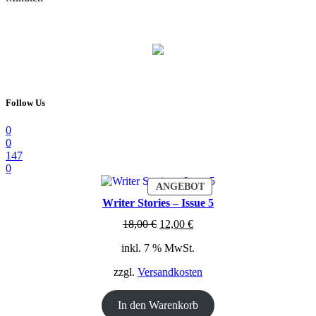
Follow Us
0
0
147
0
PRODUKT
ANGEBOT
IM
Writer Stories – Issue 5
ANGEBOT
Ursprünglicher
Aktueller
18,00
€
12,00
€
Preis
Preis
inkl. 7 % MwSt.
war:
ist:
18,00 €
12,00 €.
zzgl.
Versandkosten
In den Warenkorb