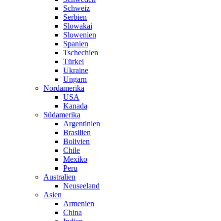
Schweiz
Serbien
Slowakai
Slowenien
Spanien
Tschechien
Türkei
Ukraine
Ungarn
Nordamerika
USA
Kanada
Südamerika
Argentinien
Brasilien
Bolivien
Chile
Mexiko
Peru
Australien
Neuseeland
Asien
Armenien
China