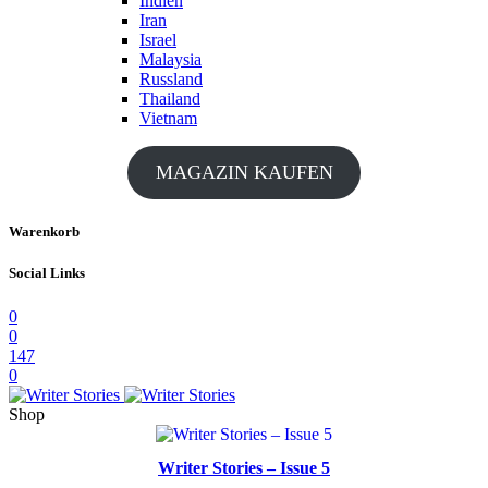
Indien
Iran
Israel
Malaysia
Russland
Thailand
Vietnam
MAGAZIN KAUFEN
Warenkorb
Social Links
0
0
147
0
Shop
Writer Stories – Issue 5