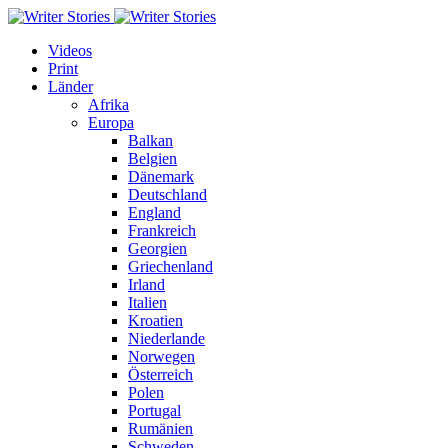
Videos
Print
Länder
Afrika
Europa
Balkan
Belgien
Dänemark
Deutschland
England
Frankreich
Georgien
Griechenland
Irland
Italien
Kroatien
Niederlande
Norwegen
Österreich
Polen
Portugal
Rumänien
Schweden