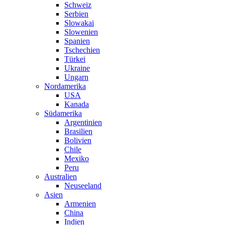
Schweiz
Serbien
Slowakai
Slowenien
Spanien
Tschechien
Türkei
Ukraine
Ungarn
Nordamerika
USA
Kanada
Südamerika
Argentinien
Brasilien
Bolivien
Chile
Mexiko
Peru
Australien
Neuseeland
Asien
Armenien
China
Indien