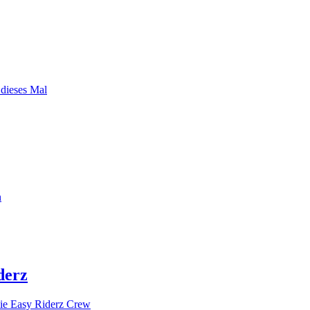
 dieses Mal
n
derz
ie Easy Riderz Crew