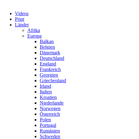
Videos
Print
Länder
Afrika
Europa
Balkan
Belgien
Dänemark
Deutschland
England
Frankreich
Georgien
Griechenland
Irland
Italien
Kroatien
Niederlande
Norwegen
Österreich
Polen
Portugal
Rumänien
Schweden