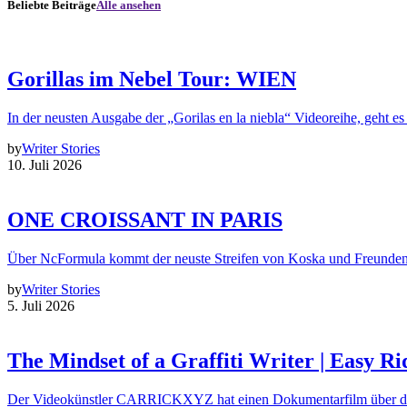
Beliebte Beiträge
Alle ansehen
Gorillas im Nebel Tour: WIEN
In der neusten Ausgabe der „Gorilas en la niebla“ Videoreihe, geht es
by
Writer Stories
10. Juli 2026
ONE CROISSANT IN PARIS
Über NcFormula kommt der neuste Streifen von Koska und Freunde
by
Writer Stories
5. Juli 2026
The Mindset of a Graffiti Writer | Easy Ri
Der Videokünstler CARRICKXYZ hat einen Dokumentarfilm über d