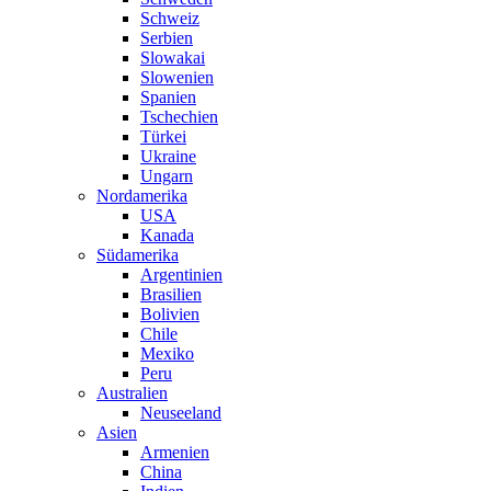
Schweiz
Serbien
Slowakai
Slowenien
Spanien
Tschechien
Türkei
Ukraine
Ungarn
Nordamerika
USA
Kanada
Südamerika
Argentinien
Brasilien
Bolivien
Chile
Mexiko
Peru
Australien
Neuseeland
Asien
Armenien
China