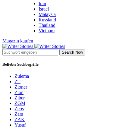
Iran
Israel
Malaysia
Russland
Thailand
Vietnam
Magazin kaufen
Search Now
Beliebte Suchbegriffe
Zulema
ZT
Zioner
Zion
Ziber
ZGM
Zeos
Zars
ZAK
Yusuf