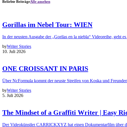
Beliebte Beiträge
Alle ansehen
Gorillas im Nebel Tour: WIEN
In der neusten Ausgabe der „Gorilas en la niebla“ Videoreihe, geht es
by
Writer Stories
10. Juli 2026
ONE CROISSANT IN PARIS
Über NcFormula kommt der neuste Streifen von Koska und Freunde
by
Writer Stories
5. Juli 2026
The Mindset of a Graffiti Writer | Easy Ri
Der Videokünstler CARRICKXYZ hat einen Dokumentarfilm über d