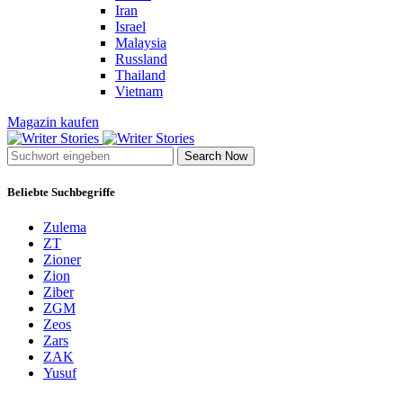
Iran
Israel
Malaysia
Russland
Thailand
Vietnam
Magazin kaufen
Search Now
Beliebte Suchbegriffe
Zulema
ZT
Zioner
Zion
Ziber
ZGM
Zeos
Zars
ZAK
Yusuf