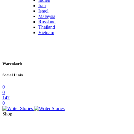
Indien
Iran
Israel
Malaysia
Russland
Thailand
Vietnam
Warenkorb
Social Links
0
0
147
0
Shop