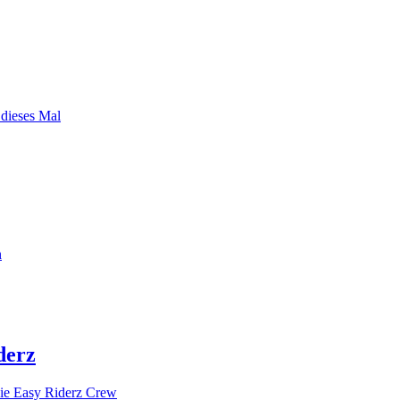
 dieses Mal
n
derz
ie Easy Riderz Crew