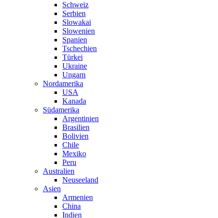
Schweiz
Serbien
Slowakai
Slowenien
Spanien
Tschechien
Türkei
Ukraine
Ungarn
Nordamerika
USA
Kanada
Südamerika
Argentinien
Brasilien
Bolivien
Chile
Mexiko
Peru
Australien
Neuseeland
Asien
Armenien
China
Indien