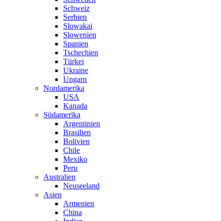
Schweiz
Serbien
Slowakai
Slowenien
Spanien
Tschechien
Türkei
Ukraine
Ungarn
Nordamerika
USA
Kanada
Südamerika
Argentinien
Brasilien
Bolivien
Chile
Mexiko
Peru
Australien
Neuseeland
Asien
Armenien
China