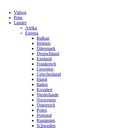
Videos
Print
Länder
Afrika
Europa
Balkan
Belgien
Dänemark
Deutschland
England
Frankreich
Georgien
Griechenland
Irland
Italien
Kroatien
Niederlande
Norwegen
Österreich
Polen
Portugal
Rumänien
Schweden