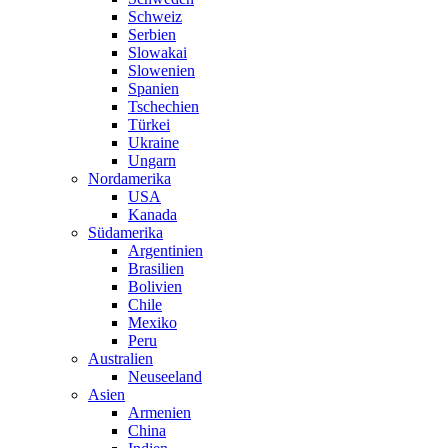
Schweiz
Serbien
Slowakai
Slowenien
Spanien
Tschechien
Türkei
Ukraine
Ungarn
Nordamerika
USA
Kanada
Südamerika
Argentinien
Brasilien
Bolivien
Chile
Mexiko
Peru
Australien
Neuseeland
Asien
Armenien
China