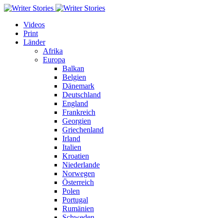
Videos
Print
Länder
Afrika
Europa
Balkan
Belgien
Dänemark
Deutschland
England
Frankreich
Georgien
Griechenland
Irland
Italien
Kroatien
Niederlande
Norwegen
Österreich
Polen
Portugal
Rumänien
Schweden