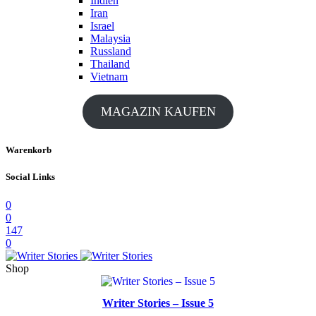
Indien
Iran
Israel
Malaysia
Russland
Thailand
Vietnam
MAGAZIN KAUFEN
Warenkorb
Social Links
0
0
147
0
Shop
Writer Stories – Issue 5