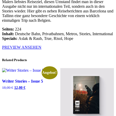
Malers liebstes Reiseziel, diesen Umstand findet man in dieser
Ausgabe nicht nur im internationalen Teil, sondern auch in den
Stories wieder. Hier gibt es neben Reiseberichten aus Barcelona und
Tallinn eine ganz besondere Geschichte von einem wirklich
einmaligen Trip nach Belgien.
Seiten:
224
Inhalt:
Deutsche Bahn, Privatbahnen, Metros, Stories, International
Specials:
Aslak & Raub, True, Risol, Hope
PREVIEW ANSEHEN
Related Products
Angebot!
Writer Stories – Issue 5
Ursprünglicher
Aktueller
18,00
€
12,00
€
Preis
Preis
war:
ist:
18,00 €
12,00 €.