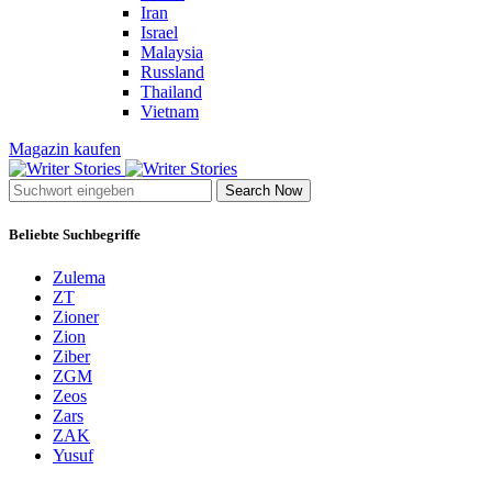
Iran
Israel
Malaysia
Russland
Thailand
Vietnam
Magazin kaufen
Search Now
Beliebte Suchbegriffe
Zulema
ZT
Zioner
Zion
Ziber
ZGM
Zeos
Zars
ZAK
Yusuf