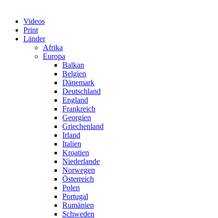
Videos
Print
Länder
Afrika
Europa
Balkan
Belgien
Dänemark
Deutschland
England
Frankreich
Georgien
Griechenland
Irland
Italien
Kroatien
Niederlande
Norwegen
Österreich
Polen
Portugal
Rumänien
Schweden