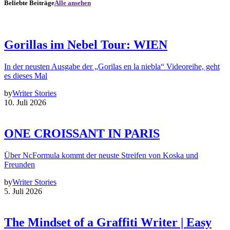
Beliebte Beiträge
Alle ansehen
Gorillas im Nebel Tour: WIEN
In der neusten Ausgabe der „Gorilas en la niebla“ Videoreihe, geht
es dieses Mal
by
Writer Stories
10. Juli 2026
ONE CROISSANT IN PARIS
Über NcFormula kommt der neuste Streifen von Koska und
Freunden
by
Writer Stories
5. Juli 2026
The Mindset of a Graffiti Writer | Easy