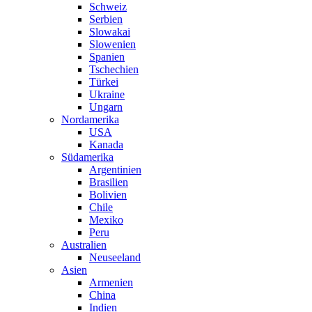
Schweiz
Serbien
Slowakai
Slowenien
Spanien
Tschechien
Türkei
Ukraine
Ungarn
Nordamerika
USA
Kanada
Südamerika
Argentinien
Brasilien
Bolivien
Chile
Mexiko
Peru
Australien
Neuseeland
Asien
Armenien
China
Indien