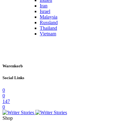
Indien
Iran
Israel
Malaysia
Russland
Thailand
Vietnam
Warenkorb
Social Links
0
0
147
0
Shop