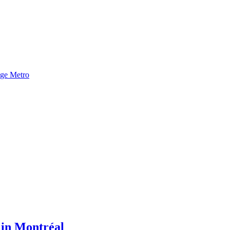
nge Metro
n Montréal