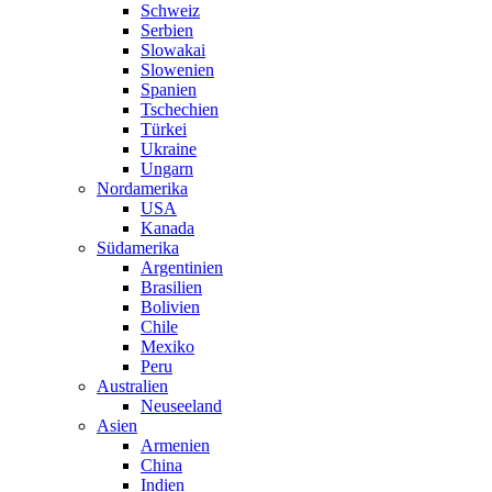
Schweiz
Serbien
Slowakai
Slowenien
Spanien
Tschechien
Türkei
Ukraine
Ungarn
Nordamerika
USA
Kanada
Südamerika
Argentinien
Brasilien
Bolivien
Chile
Mexiko
Peru
Australien
Neuseeland
Asien
Armenien
China
Indien