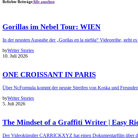
Beliebte Beiträge
Alle ansehen
Gorillas im Nebel Tour: WIEN
In der neusten Ausgabe der „Gorilas en la niebla“ Videoreihe, geht es
by
Writer Stories
10. Juli 2026
ONE CROISSANT IN PARIS
Über NcFormula kommt der neuste Streifen von Koska und Freunde
by
Writer Stories
5. Juli 2026
The Mindset of a Graffiti Writer | Easy Ri
Der Videokünstler CARRICKXYZ hat einen Dokumentarfilm über d