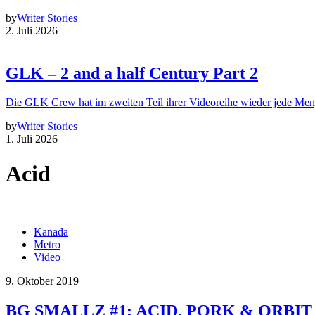
by
Writer Stories
2. Juli 2026
GLK – 2 and a half Century Part 2
Die GLK Crew hat im zweiten Teil ihrer Videoreihe wieder jede Me
by
Writer Stories
1. Juli 2026
Acid
Kanada
Metro
Video
9. Oktober 2019
BG SMALLZ #1: ACID, PORK & ORBIT i