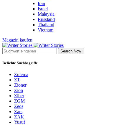
Iran
Israel
Malaysia
Russland
Thailand
Vietnam
Magazin kaufen
Search Now
Beliebte Suchbegriffe
Zulema
ZT
Zioner
Zion
Ziber
ZGM
Zeos
Zars
ZAK
Yusuf