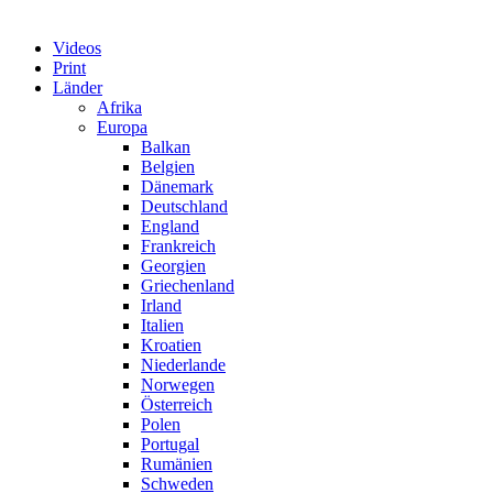
Videos
Print
Länder
Afrika
Europa
Balkan
Belgien
Dänemark
Deutschland
England
Frankreich
Georgien
Griechenland
Irland
Italien
Kroatien
Niederlande
Norwegen
Österreich
Polen
Portugal
Rumänien
Schweden