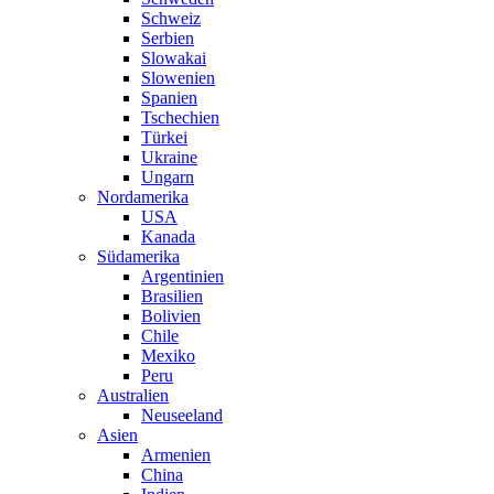
Schweiz
Serbien
Slowakai
Slowenien
Spanien
Tschechien
Türkei
Ukraine
Ungarn
Nordamerika
USA
Kanada
Südamerika
Argentinien
Brasilien
Bolivien
Chile
Mexiko
Peru
Australien
Neuseeland
Asien
Armenien
China