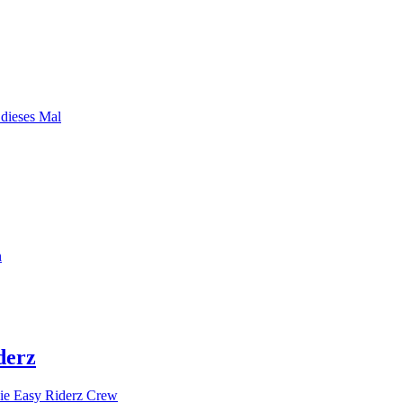
 dieses Mal
n
derz
ie Easy Riderz Crew