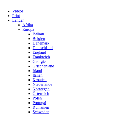
Videos
Print
Länder
Afrika
Europa
Balkan
Belgien
Dänemark
Deutschland
England
Frankreich
Georgien
Griechenland
Irland
Italien
Kroatien
Niederlande
Norwegen
Österreich
Polen
Portugal
Rumänien
Schweden