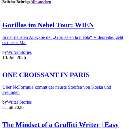
Beliebte Beiträge
Alle ansehen
Gorillas im Nebel Tour: WIEN
In der neusten Ausgabe der „Gorilas en la niebla“ Videoreihe, geht
es dieses Mal
by
Writer Stories
10. Juli 2026
ONE CROISSANT IN PARIS
Über NcFormula kommt der neuste Streifen von Koska und
Freunden
by
Writer Stories
5. Juli 2026
The Mindset of a Graffiti Writer | Easy