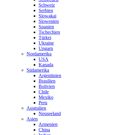
Schweiz
Serbien
Slowakai
Slowenien
Spanien
Tschechien
Türkei
Ukraine
Ungarn
Nordamerika
USA
Kanada
Südamerika
Argentinien
Brasilien
Bolivien
Chile
Mexiko
Peru
Australien
Neuseeland
Asien
Armenien
China