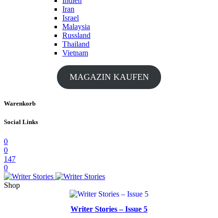
Indien
Iran
Israel
Malaysia
Russland
Thailand
Vietnam
MAGAZIN KAUFEN
Warenkorb
Social Links
0
0
147
0
Shop
Writer Stories – Issue 5