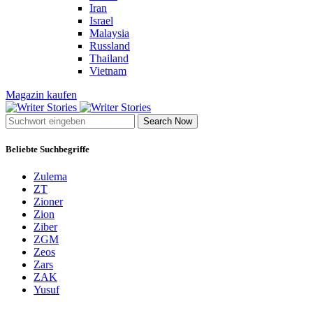
Iran
Israel
Malaysia
Russland
Thailand
Vietnam
Magazin kaufen
Search Now
Beliebte Suchbegriffe
Zulema
ZT
Zioner
Zion
Ziber
ZGM
Zeos
Zars
ZAK
Yusuf