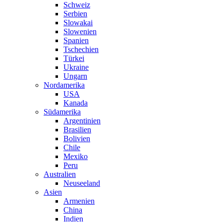
Schweiz
Serbien
Slowakai
Slowenien
Spanien
Tschechien
Türkei
Ukraine
Ungarn
Nordamerika
USA
Kanada
Südamerika
Argentinien
Brasilien
Bolivien
Chile
Mexiko
Peru
Australien
Neuseeland
Asien
Armenien
China
Indien