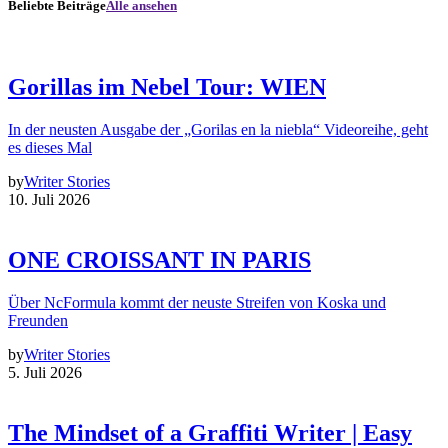
Beliebte Beiträge
Alle ansehen
Gorillas im Nebel Tour: WIEN
In der neusten Ausgabe der „Gorilas en la niebla“ Videoreihe, geht
es dieses Mal
by
Writer Stories
10. Juli 2026
ONE CROISSANT IN PARIS
Über NcFormula kommt der neuste Streifen von Koska und
Freunden
by
Writer Stories
5. Juli 2026
The Mindset of a Graffiti Writer | Easy