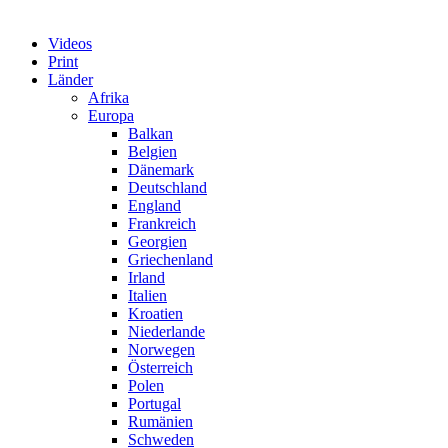
Videos
Print
Länder
Afrika
Europa
Balkan
Belgien
Dänemark
Deutschland
England
Frankreich
Georgien
Griechenland
Irland
Italien
Kroatien
Niederlande
Norwegen
Österreich
Polen
Portugal
Rumänien
Schweden