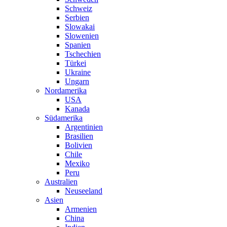
Schweiz
Serbien
Slowakai
Slowenien
Spanien
Tschechien
Türkei
Ukraine
Ungarn
Nordamerika
USA
Kanada
Südamerika
Argentinien
Brasilien
Bolivien
Chile
Mexiko
Peru
Australien
Neuseeland
Asien
Armenien
China