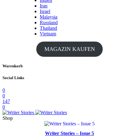
Indien
Iran
Israel
Malaysia
Russland
Thailand
Vietnam
MAGAZIN KAUFEN
Warenkorb
Social Links
0
0
147
0
Shop
Writer Stories – Issue 5