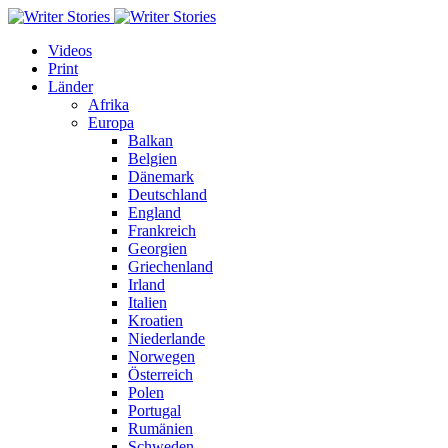
Videos
Print
Länder
Afrika
Europa
Balkan
Belgien
Dänemark
Deutschland
England
Frankreich
Georgien
Griechenland
Irland
Italien
Kroatien
Niederlande
Norwegen
Österreich
Polen
Portugal
Rumänien
Schweden