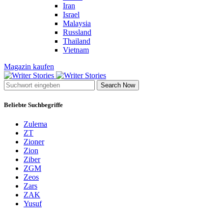
Iran
Israel
Malaysia
Russland
Thailand
Vietnam
Magazin kaufen
Search Now
Beliebte Suchbegriffe
Zulema
ZT
Zioner
Zion
Ziber
ZGM
Zeos
Zars
ZAK
Yusuf