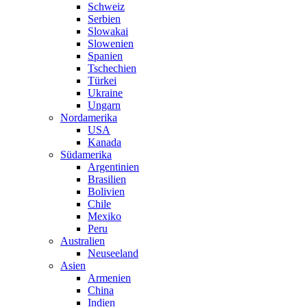
Schweiz
Serbien
Slowakai
Slowenien
Spanien
Tschechien
Türkei
Ukraine
Ungarn
Nordamerika
USA
Kanada
Südamerika
Argentinien
Brasilien
Bolivien
Chile
Mexiko
Peru
Australien
Neuseeland
Asien
Armenien
China
Indien