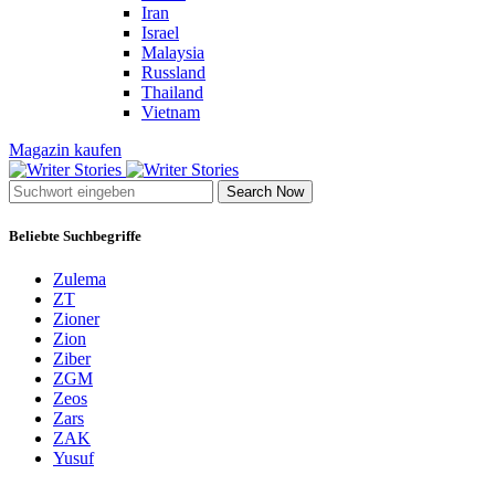
Iran
Israel
Malaysia
Russland
Thailand
Vietnam
Magazin kaufen
Search Now
Beliebte Suchbegriffe
Zulema
ZT
Zioner
Zion
Ziber
ZGM
Zeos
Zars
ZAK
Yusuf