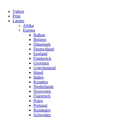
Videos
Print
Länder
Afrika
Europa
Balkan
Belgien
Dänemark
Deutschland
England
Frankreich
Georgien
Griechenland
Irland
Italien
Kroatien
Niederlande
Norwegen
Österreich
Polen
Portugal
Rumänien
Schweden