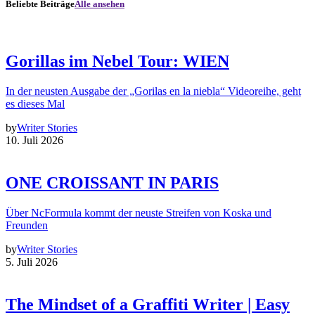
Beliebte Beiträge
Alle ansehen
Gorillas im Nebel Tour: WIEN
In der neusten Ausgabe der „Gorilas en la niebla“ Videoreihe, geht
es dieses Mal
by
Writer Stories
10. Juli 2026
ONE CROISSANT IN PARIS
Über NcFormula kommt der neuste Streifen von Koska und
Freunden
by
Writer Stories
5. Juli 2026
The Mindset of a Graffiti Writer | Easy