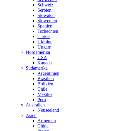
Schweiz
Serbien
Slowakai
Slowenien
Spanien
Tschechien
Türkei
Ukraine
Ungarn
Nordamerika
USA
Kanada
Südamerika
Argentinien
Brasilien
Bolivien
Chile
Mexiko
Peru
Australien
Neuseeland
Asien
Armenien
China