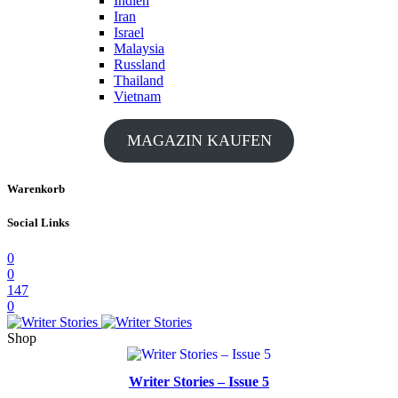
Indien
Iran
Israel
Malaysia
Russland
Thailand
Vietnam
MAGAZIN KAUFEN
Warenkorb
Social Links
0
0
147
0
Shop
Writer Stories – Issue 5