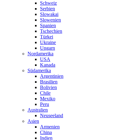
Schweiz
Serbien
Slowakai
Slowenien
Spanien
Tschechien
Türkei
Ukraine
Ungarn
Nordamerika
USA
Kanada
Südamerika
Argentinien
Brasilien
Bolivien
Chile
Mexiko
Peru
Australien
Neuseeland
Asien
Armenien
China
Indien