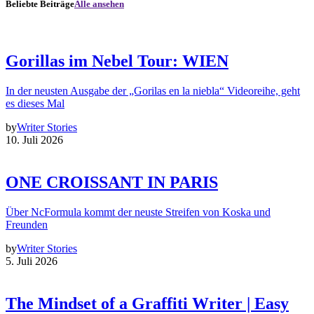
Beliebte Beiträge
Alle ansehen
Gorillas im Nebel Tour: WIEN
In der neusten Ausgabe der „Gorilas en la niebla“ Videoreihe, geht
es dieses Mal
by
Writer Stories
10. Juli 2026
ONE CROISSANT IN PARIS
Über NcFormula kommt der neuste Streifen von Koska und
Freunden
by
Writer Stories
5. Juli 2026
The Mindset of a Graffiti Writer | Easy