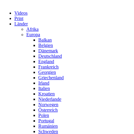
Videos
Print
Länder
Afrika
Europa
Balkan
Belgien
Dänemark
Deutschland
England
Frankreich
Georgien
Griechenland
Irland
Italien
Kroatien
Niederlande
Norwegen
Österreich
Polen
Portugal
Rumänien
Schweden