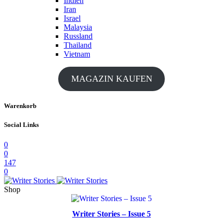
Indien
Iran
Israel
Malaysia
Russland
Thailand
Vietnam
MAGAZIN KAUFEN
Warenkorb
Social Links
0
0
147
0
Shop
Writer Stories – Issue 5