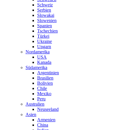
Schweiz
Serbien
Slowakai
Slowenien
Spanien
Tschechien
Türkei
Ukraine
Ungarn
Nordamerika
USA
Kanada
Südamerika
Argentinien
Brasilien
Bolivien
Chile
Mexiko
Peru
Australien
Neuseeland
Asien
Armenien
China