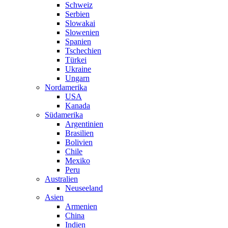
Schweiz
Serbien
Slowakai
Slowenien
Spanien
Tschechien
Türkei
Ukraine
Ungarn
Nordamerika
USA
Kanada
Südamerika
Argentinien
Brasilien
Bolivien
Chile
Mexiko
Peru
Australien
Neuseeland
Asien
Armenien
China
Indien