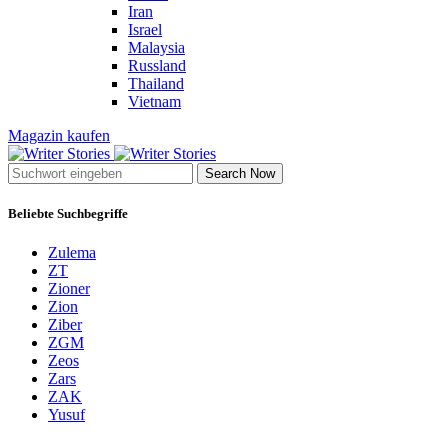
Iran
Israel
Malaysia
Russland
Thailand
Vietnam
Magazin kaufen
Search Now
Beliebte Suchbegriffe
Zulema
ZT
Zioner
Zion
Ziber
ZGM
Zeos
Zars
ZAK
Yusuf